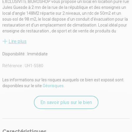
EXCLUSIVITE IBUROSHOP vous propose un local en location pure rue
Jules Guesde à 2 mn de la rue de la république et des enseignes un
local d'angle 148M2 répartie sur 2 niveaux, un rdc de 50m2 et un
sous-sol de 98 m2, le local dispose d'un conduit d'évacuation pour la
restauration et d'un emplacement de climatisation. Local idéal pour
enseigne de restauration , de sport et de vente de produits du
quotidien. Environnement commerçants et animés. A visiter
Lire plus
rapidement.
Retrouvez l'ensemble de nos offres sur notre site
Disponibilité : Immédiate
Référence :
UH1-5580
Les informations sur les risques auxquels ce bien est exposé sont
disponibles sur le site
Géorisques
.
En savoir plus sur le bien
Caractéristiques