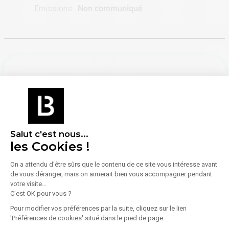
Émissions :
Non communiqué
À propos de l'agence
IBUROSHOP
Salut c'est nous...
les Cookies !
26 Place Du Marché Saint-Honoré
75001
Paris
On a attendu d'être sûrs que le contenu de ce site vous intéresse avant
Voir toutes les annonces de l'agence
de vous déranger, mais on aimerait bien vous accompagner pendant
votre visite...
Un projet, un besoin ou un rêve Iburoshop est VOTRE
C'est OK pour vous ?
PARTENAIRE IMMOBILIER D'ENTREPRISE, et met ainsi
Pour modifier vos préférences par la suite, cliquez sur le lien
ses différents atouts à votre service : la réactivité d'une
'Préférences de cookies' situé dans le pied de page.
structure humaine, une approche personnalisée prenant