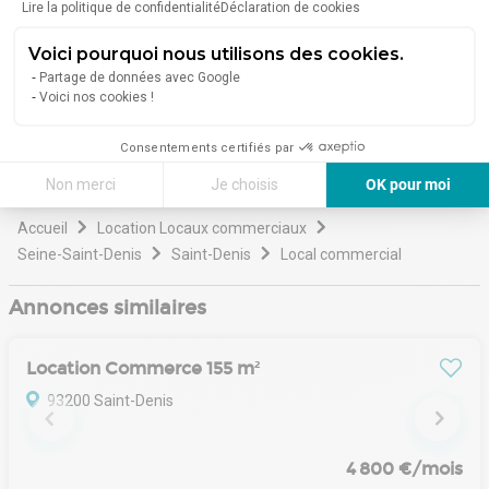
en compte des exigences spécifiques, une stratégie de
Lire la politique de confidentialité
Déclaration de cookies
Lire plus
communication efficace étant très présente sur les
médias les plus connus, une puissance relationnelle
Voici pourquoi nous utilisons des cookies.
permettant une offre différente et bien sûr une parfaite
Partage de données avec Google
Avoir plus d'informations sur le bien
connaissance du marché.
Voici nos cookies !
Consentements certifiés par
Non merci
Je choisis
OK pour moi
Axeptio consent
Plateforme de Gestion du Consentement : Personnalisez vos Options
Accueil
Location Locaux commerciaux
Seine-Saint-Denis
Saint-Denis
Local commercial
Notre plateforme vous permet d'adapter et de gérer vos paramètres de 
Annonces similaires
Location Commerce 155 m²
93200 Saint-Denis
4 800 €/mois