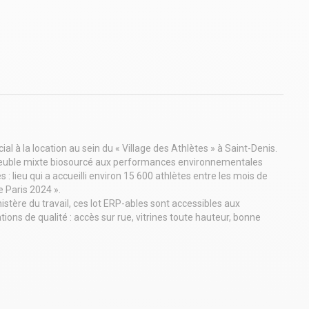
à la location au sein du « Village des Athlètes » à Saint-Denis.
mmeuble mixte biosourcé aux performances environnementales
 : lieu qui a accueilli environ 15 600 athlètes entre les mois de
e Paris 2024 ».
istère du travail, ces lot ERP-ables sont accessibles aux
ions de qualité : accès sur rue, vitrines toute hauteur, bonne
té de les façonner à votre image au sein d'un quartier vivant et
« Saint-Denis Pleyel ». Le quartier Pleyel, en plein
e à bénéficier, d'ici 2030, de l'ensemble des nouvelles lignes de
 à proximité immédiate des voies ferroviaires reliant la Gare du