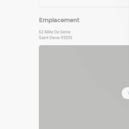
- Locaux accessible PMR
- Lots ERP-ables
- Puissance électrique triphasé tarif jaune
Emplacement
62 Allée De Seine
Saint-Denis 93200