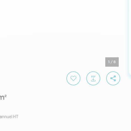
1
/
8
m²
 annuel HT