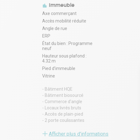
Immeuble
Axe commerçant
Accès mobilité réduite
Angle de rue
ERP
État du bien : Programme
neuf
Hauteur sous plafond :
4.32 m
Pied d’immeuble
Vitrine
- Bâtiment HQE
- Bâtiment biosourcé
- Commerce d'angle
- Locaux livrés bruts
- Accès de plain-pied
- 2 porte coulissantes
- Vitrines toute hauteur
- HSP : 4,32 mètres
Afficher plus d'informations
- Locaux traversant