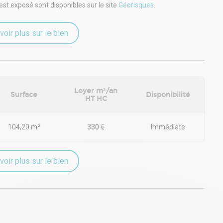
est exposé sont disponibles sur le site
Géorisques
.
ar les axes routiers A1 / A86 / N410 et D11, par bus n°139, 274,
aint-Denis ».
voir plus sur le bien
r dédié Jean-Damien CHARMOILLAUX pour un montant de loyer à
ez contacter Monsieur CHARMOILLAUX pour planifier une visite et
Loyer m²/an
Surface
Disponibilité
HT HC
104,20 m²
330 €
Immédiate
voir plus sur le bien