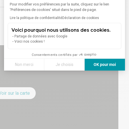
Pour modifier vos préférences par la suite, cliquez sur le lien
'Préférences de cookies' situé dans le pied de page.
Lire la politique de confidentialité
Déclaration de cookies
Voici pourquoi nous utilisons des cookies.
Partage de données avec Google
Voici nos cookies !
Consentements certifiés par
Non merci
Je choisis
OK pour moi
Axeptio consent
Plateforme de Gestion du Consentement : Personnalisez vos
Notre plateforme vous permet d'adapter et de gérer vos paramè
Voir sur la carte