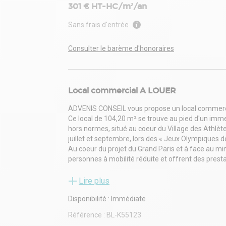
301 € HT-HC/m²/an
Sans frais d'entrée
Consulter le barème d'honoraires
Local commercial A LOUER
ADVENIS CONSEIL vous propose un local commercial 
Ce local de 104,20 m² se trouve au pied d'un i
hors normes, situé au coeur du Village des Athlètes
juillet et septembre, lors des « Jeux Olympiques d
Au coeur du projet du Grand Paris et à face au min
personnes à mobilité réduite et offrent des prestat
hauteur libre, porte battantes.
Les locaux sont livrés bruts et donnent l'opportuni
Lire plus
respectueux de l'environnement.
Disponibilité : Immédiate
Situé à 10 minutes à pied du métro ligne 14 station 
développement, sera le seul quartier d'Île-de-Franc
Référence :
BL-K55123
transport en commun du Grand-Paris, et sera situé