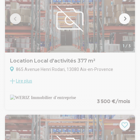
1
/
3
Location Local d'activités 377 m²
865 Avenue Henri Rodari, 13080 Aix-en-Provence
Lire plus
WERIZ, acteur indépendant et local du marché de
l'immobilier d'entreprise en Métropole Aix Marseille
Provence, vous propose à la location des locaux d'activité et
entrepôts à Aix-en-Provence. Ces espaces, dotés d'une
3 500 €/mois
porte sectionnelle, d'un accès plain-pied et d'une structure
en béton, offrent un site clos et sécurisé avec accès poids
lourds et parkings.