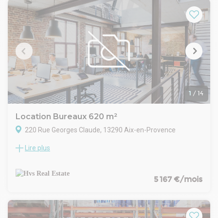
3,5 m sur l'arrière et une hauteur de 3,8 m dans la partie
atelier/entrepôt. Nombreuses places de parking collectives.
Disponible à partir du 1er mars 2026.
1
/
14
Location Bureaux 620 m²
220 Rue Georges Claude, 13290 Aix-en-Provence
Lire plus
EXCLUSIVITE - Conseil en immobilier d'entreprise, HVS REAL
ESTATE vous propose à la location un bâtiment indépendant
à faible loyer.
Travaux de rafraichissement à prévoir.
5 167 €/mois
Site clos et sécurisé
Bâtiment indépendant
Parcelle de 1900 m² environ
Nombreux emplacements de parking 20 à 25 unités