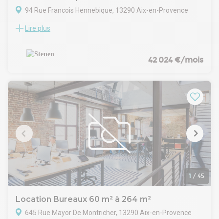
94 Rue Francois Hennebique, 13290 Aix-en-Provence
Lire plus
Nous vous proposons à la location un bâtiment mixte de 4
800 m² situé à Aix-en-Provence, offrant un outil de travail
complet, moderne et fonctionnel. Idéalement implanté dans
une zone stratégique à proximité immédiate des principaux
42 024 €/mois
axes routiers, ce bien constitue une opportunité rare pour les
entreprises à la recherche d'un site polyvalent et bien
desservi.
Le bâtiment développe 4 330 m² dédiés à l'activité,
parfaitement adaptés aux besoins de stockage, de
production ou de logistique, complétés par 470 m² de
bureaux et de showroom en façade, offrant une vitrine
qualitative pour recevoir clients et partenaires. L'ensemble
est implanté sur une parcelle indépendante de 9 330 m²,
avec 25 places de stationnement disponibles.
Le site bénéficie d'une configuration opérationnelle : hauteur
libre de 3,5 à 7,5 mètres, deux portes sectionnelles, accès
1
/
45
poids lourds, et espaces intérieurs modulables selon
l'activité. Les bureaux intègrent des prestations soignées,
Location Bureaux 60 m² à 264 m²
incluant une salle de réunion, la fibre optique et le câblage
645 Rue Mayor De Montricher, 13290 Aix-en-Provence
RJ45.