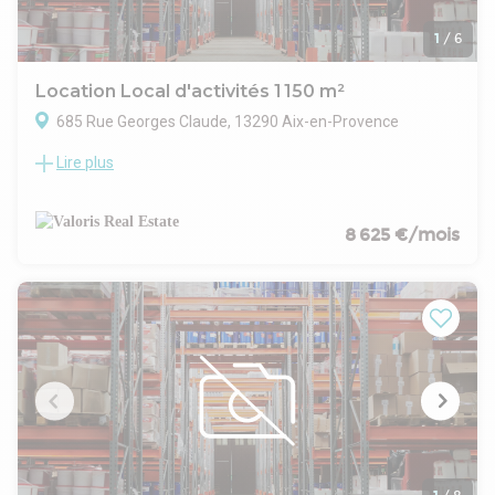
1
/
6
Location Local d'activités 1 150 m²
685 Rue Georges Claude, 13290 Aix-en-Provence
Lire plus
VALORIS MÉDITERRANÉE propose à la location un local
d'activités de 1 150 m², implanté sur un site clôturé
disposant de 28 emplacements de stationnement VL.
Le bâtiment est équipé de 2 portes sectionnelles motorisées
8 625 €/mois
facilitant les opérations de chargement/déchargement, ainsi
que de 2 accès vitrines protégés par rideaux métalliques.
Le bien dispose de surfaces de bureaux et de locaux sociaux
aménageables et modulables entre le rez-de-chaussée et le
R+1, permettant une adaptation aux besoins spécifiques de
chaque activité (production, stockage, tertiaire).
- Type de bail : Commercial
- Durée : 3/6/9 ans
- Préavis : 6 mois
- Fiscalité : TVA
- Indice : ILAT