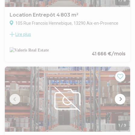
- Indexation : Annuelle
1
/
8
- Dépôt de garantie : 3 mois HT/HC
- Loyers et charges : Trimestriels et d'avance
Location Entrepôt 4 803 m²
105 Rue Francois Hennebique, 13290 Aix-en-Provence
Lire plus
VALORIS MEDITERRANEE vous propose à la location un
bâtiment indépendant sur son terrain, idéalement situé au
coeur des Milles.
Ce site est idéal pour une activité productive, un magasin
41 666 €/mois
BtoB/BtoC, ou un transporteur.
Nombreux stationnements, showroom à l'entrée du site,
vaste stockage, bureaux en R+1 et zone de retrait de
marchandise.
- Type de bail : Commercial
- Durée : 3/6/9 ans
- Préavis : 6 mois
- Fiscalité : TVA
- Indice : ILAT
- Indexation : Annuelle
- Dépôt de garantie : 3 mois HT/HC
- Loyers et charges : Trimestriels et d'avance
1
/
9