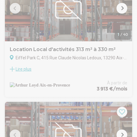
1
/
40
Location Local d'activités 313 m² à 330 m²
Eiffel Park C, 415 Rue Claude Nicolas Ledoux, 13290 Aix-en-Provence
Lire plus
ARTHUR LOYD FIGUIERE IMMOBILIER vous propose, en
EXCLUSIVITE, dans un ensemble immobilier en copropriété,
un local mixte de 330 m², développant 240 m² de bureaux
À partir de
cloisonnés, climatisés et fibrés, avec 90 m² d'activités.
3 913 €/mois
Bâtiment en dur, isolé, profitant d'une porte sectionnelle 3,5 x
3,5 m, du triphasé et d'une hauteur de 4 m. 8 places de
parking sont attribuées à ce local.
Disponible après accord, à la location.
Bureaux :
- sol lames pvc imitation parquet à l'étage
- dalles de faux plafond 60*60 avec pavés LED
- climatisation réversible en faux plafond