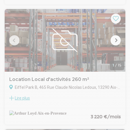
sols sont en carrelage, les bureaux équipés de faux plafonds
et de systèmes de chauffage et climatisation réversibles. La
fibre optique est raccordée, et l’ensemble du site bénéficie
de menuiseries aluminium avec double vitrage pour confort
et performance énergétique.
Le bâtiment est adapté aux professionnels recherchant un
local opérationnel immédiatement, combinant zones de
stockage, bureaux et mezzanine, avec des prestations
modernes et un cadre sécurisé.
1
/
15
Location Local d'activités 260 m²
Eiffel Park B, 465 Rue Claude Nicolas Ledoux, 13290 Aix-en-Provence
Lire plus
ARTHUR LOYD FIGUIERE IMMOBILIER vous propose, sur l'axe
principal du Pôle d'Activités d'AIX EN PROVENCE, dans un
ensemble immobilier en copropriété, un local mixte de
qualité développant 260 m² dont 170 m2 de bureaux en
3 220 €/mois
RDC+1 rénovés et 90 m2 d'activités en RDC. Locaux isolés,
avec façade vitrée sur l'avant, une porte sectionnelle 3,5 x