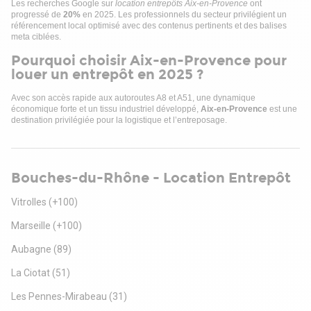
Les recherches Google sur
location entrepôts Aix-en-Provence
ont
progressé de
20%
en 2025. Les professionnels du secteur privilégient un
référencement local optimisé avec des contenus pertinents et des balises
meta ciblées.
Pourquoi choisir Aix-en-Provence pour
louer un entrepôt en 2025 ?
Avec son accès rapide aux autoroutes A8 et A51, une dynamique
économique forte et un tissu industriel développé,
Aix-en-Provence
est une
destination privilégiée pour la logistique et l’entreposage.
Bouches-du-Rhône - Location Entrepôt
Vitrolles
(+100)
Marseille
(+100)
Aubagne
(89)
La Ciotat
(51)
Les Pennes-Mirabeau
(31)