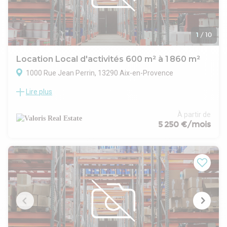
1
/
10
Location Local d'activités 600 m² à 1 860 m²
1000 Rue Jean Perrin, 13290 Aix-en-Provence
Lire plus
VALORIS MEDITERRANEE vous propose à la location
plusieurs cellules RDC et R+1 au sein d'un bâtiment
d'activités, situé au coeur de la zone des Milles. Le bâtiment
À partir de
sera livré complétement rénové.
5 250 €/mois
Possibilité de diviser les surfaces à partir de 450 m²,avec
porte sectionnelle, hauteur de 4m et bureaux en étage.
- Type de bail : Commercial
- Durée : 3/6/9 ans
- Préavis : 6 mois
- Fiscalité : TVA
- Indice : ILAT
- Indexation : Annuelle
- Dépôt de garantie : 3 mois HT/HC
- Loyers et charges : Trimestriels et d'avance