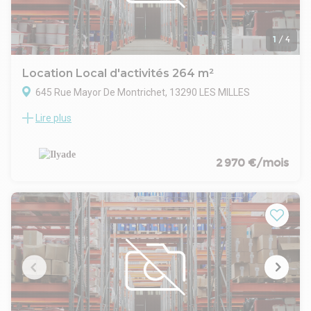
1
/
4
Location Local d'activités 264 m²
645 Rue Mayor De Montrichet, 13290 LES MILLES
Lire plus
Au sud d'Aix-en-Provence, dans la zone des Milles PAAP,
nous vous proposons des locaux mixtes Bureaux Entrepôt à
la Location.
Surface : 264 m² dont 132 m² de bureaux (en cours de
2 970 €/mois
rénovation) et 132 m² de stockage avec une porte d'accès
camion.
Climatisation réversible.
ILYADE, spécialiste en immobilier professionnel depuis 2005,
est à votre disposition pour vous accompagner dans vos
projets immobiliers.
Contact Visites : 06 73 52 19 78 Olivier de Gabriac
- Type de bail : Commercial
- Durée : 3/6/9 ans
- Préavis : 6 mois