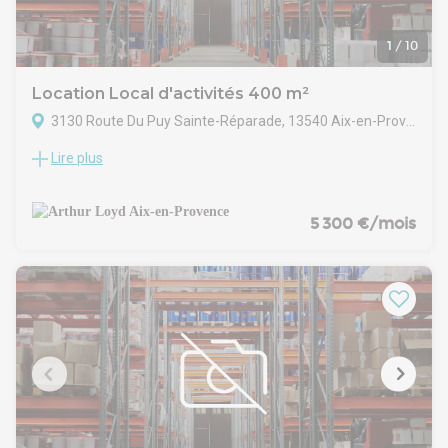
1
/
10
Location Local d'activités 400 m²
3130 Route Du Puy Sainte-Réparade, 13540 Aix-en-Provence
Lire plus
ARTHUR LOYD FIGUIERE IMMOBILIER vous propose, EN
EXCLUSIVITE, sur PUYRICARD, dans un ensemble immobilier,
un local d'activités de 400 m² entièrement rénové sur 2 500
m² de terrain. Bâtiment en dur, isolé, profitant de 2,5 à 4 m de
5 300 €/mois
hauteur, du triphasé et plusieurs portes sectionnelles 3 m (H)
x 3,6 m (L). Le tout sur site clos et sécurisé, accessible par
tout type de transporteur.
Disponible en juin 2026, à la location.