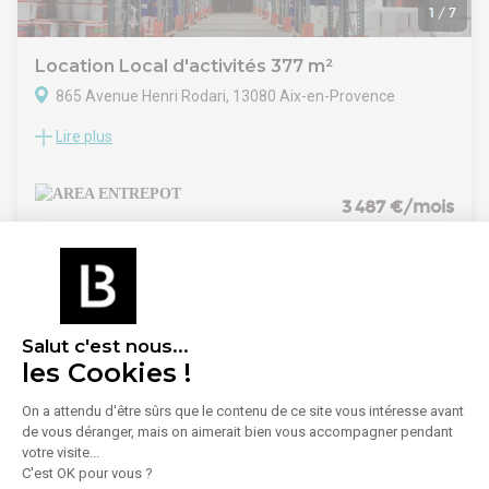
1
/
7
Location Local d'activités 377 m²
865 Avenue Henri Rodari, 13080 Aix-en-Provence
Lire plus
A Aix en Provence, sur site sécurisé, AREA ENTREPOT vous
présente ce local d'activités, accessible par rideau métallique
de plain pied, offrant une zone de stockage / atelier avec
bureaux d'accompagnement en RDC. Les locaux sont
3 487 €/mois
équipés du courant triphasé et d'accès PL avec aire de
retournement.
Prestations :
- Structure béton
- Toiture isolée
- Dalle béton
Salut c'est nous...
- Eclairage naturel et artificiel
les Cookies !
- Rideau métallique
- Hauteur max : 6,50 m
On a attendu d'être sûrs que le contenu de ce site vous intéresse avant
- Courant triphasé 380 V
de vous déranger, mais on aimerait bien vous accompagner pendant
- Accès PL
votre visite...
- Parkings
1
/
10
C'est OK pour vous ?
- Site sécurisé par portail