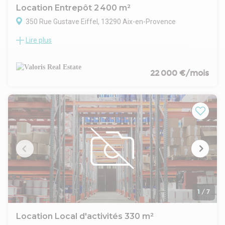
Location Entrepôt 2 400 m²
350 Rue Gustave Eiffel, 13290 Aix-en-Provence
Lire plus
VALORIS MEDITERRANEE, vous propose, à la location, 2 400
m² de locaux d'activités, au coeur de la zone d'activité d'Aix
en Provence et à proximité des grands axes stratégiques.
Situés à 3mn de l'A51, à 10mn de l'A8 et de la gare TGV d'Aix
22 000 €/mois
en Provence, ces locaux profitent d'une desserte
stratégique. Lignes de bus 9, 15, 161 et 191 à quelques
minutes à pied.
Dans un bâtiment indépendant sur son terrain, cette surface
offre de belles prestations qui répondront parfaitement à
vos besoins de production/stockage industriels.
- Type de bail : Commercial
- Durée : 3/6/9 ans
- Préavis : 6 mois
- Fiscalité : TVA
- Indice : ILAT
- Indexation : Annuelle
1
/
7
- Dépôt de garantie : 3 mois
- Loyers et charges : Trimestriels et d'avance
Location Local d'activités 330 m²