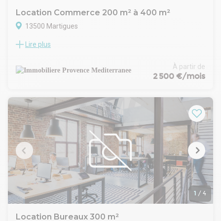
Location Commerce 200 m² à 400 m²
13500 Martigues
Lire plus
Le rez-de-chaussée est idéal pour accueillir une activité
principale, tandis que l’étage supérieur peut être utilisé pour
des bureaux ou un espace complémentaire. Le terrain
À partir de
extérieur libre permet une grande flexibilité pour le
2 500 €/mois
stationnement ou l’installation de structures temporaires.
Deux bungalows sont également présents sur le site pour
des besoins supplémentaires.
Le site est clos et entièrement sécurisé, avec clôture et
système de surveillance, offrant un environnement
professionnel adapté à diverses activités commerciales.
L’environnement est composé d’entreprises variées,
favorisant les synergies professionnelles.
Cet espace bénéficie d’un emplacement stratégique au
cœur de la zone d’activité de Martigues, dans une zone
dynamique facilement accessible par les principaux axes
routiers. La zone est bien desservie et dispose de
1
/
4
commodités à proximité.
Location Bureaux 300 m²