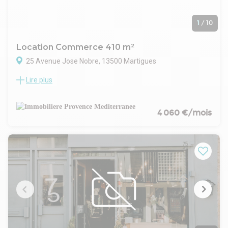
1
/
10
Location Commerce 410 m²
25 Avenue Jose Nobre, 13500 Martigues
Lire plus
Le Cabinet IPM vous propose, au coeur de la Zone Sud
Ecopolis à Martigues, au sein d'un bâtiment professionnel en
excellent état, un local commercial d'une superficie totale
d'environ 410 m² au sol, accompagné d'un terrain privatif de
4 060 €/mois
250 m² à l'avant du local.
Hauteur : 5.30 m
Prestations : un terrain pouvant accueillir 10 places de
stationnement, vitrine de 18 mètres, accès PL, site clos et
sécurisé, carrelage au sol...