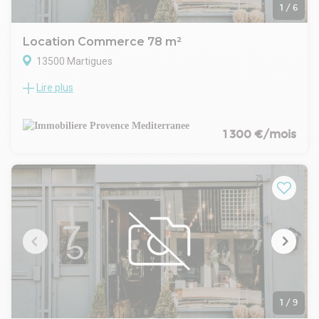
1
/
6
Location Commerce 78 m²
13500 Martigues
Lire plus
Le Cabinet IPM vous propose à la location, au coeur du centre
ville de Martigues, un local commercial traversant avec deux
accès d'une superficie totale de 78 m².
Le local nécessite des travaux de rénovation.
1 300 €/mois
1
/
9