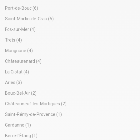
- Plusieurs sanitaires dont 1 PMR
Port-de-Bouc
(6)
- Terrasse et jardin
Étage - environ 200 m² :
Saint-Martin-de-Crau
(5)
- Grande réserve
Fos-sur-Mer
(4)
- Grande salle polyvalente (open-space, atelier, showroom ou
espace de travail)
Trets
(4)
- Bureau indépendant
- Espace de repos
Marignane
(4)
- Possibilité d'aménagement selon les besoins de l'activité
Châteaurenard
(4)
Extérieurs :
- Terrain d'environ 1 000 m²
La Ciotat
(4)
- 2 bungalows aménagés en bureaux
- Environ 10 places de parking privatives
Arles
(3)
- 1 place PMR
Prestations :
Bouc-Bel-Air
(2)
- Climatisation réversible sur l'ensemble du bâtiment
Châteauneuf-les-Martigues
(2)
- Fibre indépendante
- Alarme
Saint-Rémy-de-Provence
(1)
- Espaces modulables
- Local immédiatement disponible
Gardanne
(1)
- Possibilité de travaux d'aménagement (hors extension
Berre-l'Étang
(1)
extérieure)