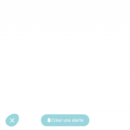
Créer une alerte