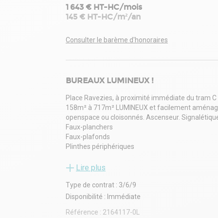
1 643 € HT-HC/mois
145 € HT-HC/m²/an
Consulter le barème d'honoraires
BUREAUX LUMINEUX !
Place Ravezies, à proximité immédiate du tram C 
158m² à 717m² LUMINEUX et facilement aménageab
openspace ou cloisonnés. Ascenseur. Signalétique
Faux-planchers
Faux-plafonds
Plinthes périphériques
Cuisine
Cloisons amovibles
Lire plus
Espace(s) ouvert(s)
Type de contrat : 3/6/9
Baies vitrées
Câblage informatique
Disponibilité : Immédiate
Moquette
Référence :
2164117-0L
Ascenseur