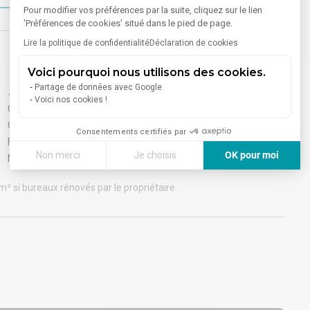
Pour modifier vos préférences par la suite, cliquez sur le lien
'Préférences de cookies' situé dans le pied de page.
Lire la politique de confidentialité
Déclaration de cookies
Voici pourquoi nous utilisons des cookies.
Partage de données avec Google
Equipements
Internet
Voici nos cookies !
Climatisation
Fibre optique
Cloisons amovibles
Consentements certifiés par
Faux plafond
Non merci
Je choisis
OK pour moi
Meublé
Axeptio consent
Plateforme de Gestion du Consentement : Personnalisez vos
/ m² si bureaux rénovés par le propriétaire
Notre plateforme vous permet d'adapter et de gérer vos paramè