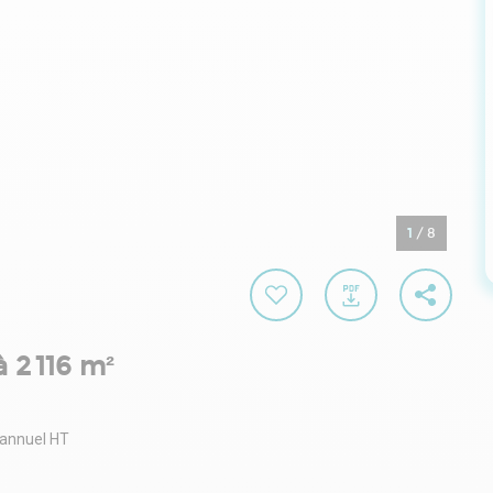
1
/
8
 2 116 m²
 annuel HT