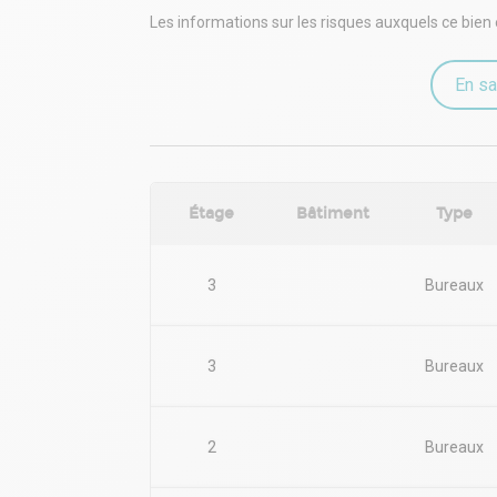
Sanitaires privatifs
Les informations sur les risques auxquels ce bien 
Parking
. Immeuble récent
. Parties communes de qualité
En sa
. Ascenseur
. Interphone
. Climatisation réversible
. Fibre optique
. Espace ouvert
Étage
Bâtiment
Type
Immeuble indépendant
Surface RDC : 610 m²
Situation/Transports :
Tram Place Ravezies - Le Bouscat (C, E)
3
Bureaux
Bus Place Ravezies (Ligne 7, Ligne 9, Ligne 32), Ga
Port Port de Bordeaux (Fluvio-maritime)
Rocade Bordeaux Lac (Rocade Bordeaux A630)
3
Bureaux
Parking Parc-Relais Ravezies Le Bouscat - Tbm Ke
Borne de recharge Parking GAZ DE BORDEAUX (B
Dépot de garantie : 3 mois de loyer HT HC
2
Bureaux