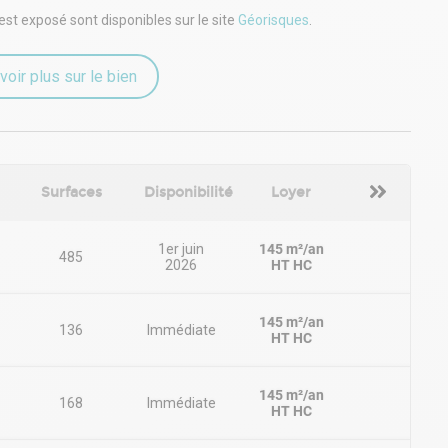
est exposé sont disponibles sur le site
Géorisques
.
voir plus sur le bien
Surfaces
Disponibilité
Loyer
1er juin
145 m²/an
485
2026
HT HC
lerie Tatry (Ligne 45, Ligne 46)
145 m²/an
136
Immédiate
olis (Parking)
HT HC
ornes de recharge)
145 m²/an
168
Immédiate
HT HC