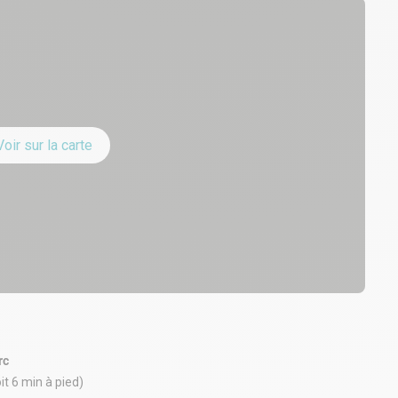
Voir sur la carte
rc
it 6 min à pied)