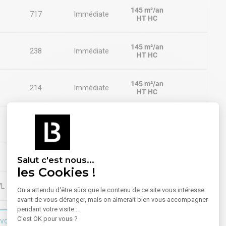
145 m²/an
717
Immédiate
HT HC
145 m²/an
238
Immédiate
HT HC
145 m²/an
214
Immédiate
HT HC
30 avril
145 m²/an
158
2026
HT HC
2 116 m²
Salut c'est nous...
les Cookies !
VL
On a attendu d'être sûrs que le contenu de ce site vous intéresse
avant de vous déranger, mais on aimerait bien vous accompagner
pendant votre visite...
C'est OK pour vous ?
voir plus sur le bien