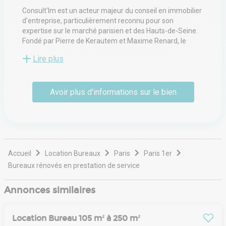
Consult'Im est un acteur majeur du conseil en immobilier
d'entreprise, particulièrement reconnu pour son
expertise sur le marché parisien et des Hauts-de-Seine.
Fondé par Pierre de Kerautem et Maxime Renard, le
cabinet se distingue par une approche agile et innovante,
Lire plus
visant à simplifier la recherche de locaux pour les
entreprises. Sa spécialisation historique porte sur les
surfaces de bureaux et de commerces de moins de cinq
Avoir plus d'informations sur le bien
cents mètres carrés, répondant ainsi aux besoins
spécifiques des start-ups en croissance, des PME et des
enseignes en quête d'implantations stratégiques.
Accueil
Location Bureaux
Paris
Paris 1er
Bureaux rénovés en prestation de service
Annonces similaires
Location Bureau 105 m² à 250 m²