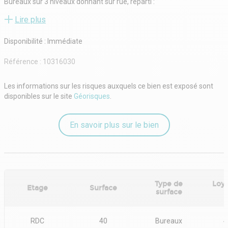
Bureaux sur 3 niveaux donnant sur rue, reparti :
Une entrée accueil
Lire plus
Mix open-space/ bureaux cloisonnés
Salle de réunion
Disponibilité : Immédiate
Une cuisine
sanitaire
Référence :
10316030
Espaces détente
La prestation comprend :
- Le mobilier
Les informations sur les risques auxquels ce bien est exposé sont
-Les charges et taxes de bureaux
disponibles sur le site
Géorisques
.
- Electricité
-Eau
-Chauffage
En savoir plus sur le bien
- Câblage informatique, iInternet, fibre et amplificateur wifi
- Ménage deux fois par semaine
CONDITIONS FINANCIERES
Loyer mensuel : 4 000€ CC HT
Bail : Prestation de services 12 mois minimum
Type de
Loye
Disponibilité : 1er Août 2026
Etage
Surface
surface
RDC
40
Bureaux
4