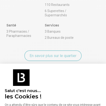
110 Restaurants
6 Superettes /
Supermarchés
Santé
Services
3 Pharmacies /
3 Banques
Parapharmacies
2 Bureaux de poste
En savoir plus sur le quartier
Énergie
Diagnostic de performance énergétique (DPE)
Salut c'est nous...
les Cookies !
Consommation (énergie primaire) :
Non communiqué
On a attendu d'être sûrs que le contenu de ce site vous intéresse avant