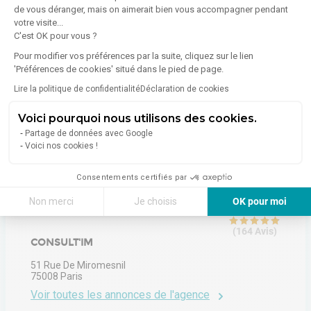
de vous déranger, mais on aimerait bien vous accompagner pendant
En savoir plus sur le bien
Indice d'émission de gaz à effet de serre (GES)
votre visite...
C'est OK pour vous ?
Pour modifier vos préférences par la suite, cliquez sur le lien
Émissions :
Non communiqué
'Préférences de cookies' situé dans le pied de page.
Lire la politique de confidentialité
Déclaration de cookies
Voici pourquoi nous utilisons des cookies.
Partage de données avec Google
Voici nos cookies !
À propos de l'agence
Consentements certifiés par
Non merci
Je choisis
OK pour moi
4.8
Axeptio consent
Plateforme de Gestion du Consentement : Personnalisez vos Options
(
164
Avis
)
CONSULT'IM
Notre plateforme vous permet d'adapter et de gérer vos paramètres de 
51 Rue De Miromesnil
75008
Paris
Voir toutes les annonces de l'agence