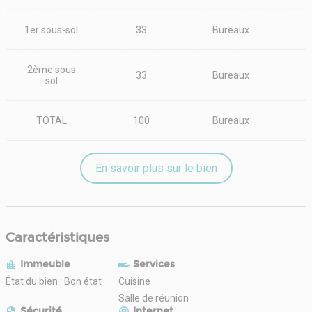
1er sous-sol
33
Bureaux
4
2ème sous
33
Bureaux
4
sol
TOTAL
100
Bureaux
En savoir plus sur le bien
Caractéristiques
Immeuble
Services
État du bien : Bon état
Cuisine
Salle de réunion
Sécurité
Internet