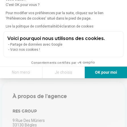
C'est OK pour vous ?
Diagnostic de performance énergétique (DPE)
Pour modifier vos préférences par la suite, cliquez sur le lien
'Préférences de cookies' situé dans le pied de page.
Consommation (énergie primaire) :
Non communiqué
Lire la politique de confidentialité
Déclaration de cookies
En savoir plus sur le bien
Indice d'émission de gaz à effet de serre (GES)
Voici pourquoi nous utilisons des cookies.
Partage de données avec Google
Voici nos cookies !
Émissions :
Non communiqué
Consentements certifiés par
Non merci
Je choisis
OK pour moi
Axeptio consent
Plateforme de Gestion du Consentement : Personnalisez vos Options
Notre plateforme vous permet d'adapter et de gérer vos paramètres de 
À propos de l'agence
RES GROUP
9 Rue Des Mûriers
33130
Bègles