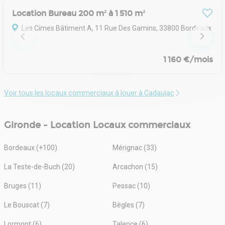
pour identifier les opportunités qui répondent
Location Bureau 200 m² à 1 510 m²
parfaitement à vos objectifs.
Les Cimes Bâtiment A, 11 Rue Des Gamins, 33800 Bordeaux
En outre, notre connaissance du marché bordelais nous
permet de sélectionner les meilleurs acquéreurs et
locataires.
1 160 €/mois
Notre équipe est à vos côtés à tout moment, car le plus
important pour nous est la réussite de vos opérations
Voir tous les locaux commerciaux à louer à Cadaujac
immobilières.
Implantés à Bordeaux, nous intervenons également sur
Gironde - Location Locaux commerciaux
l'ensemble de la métropole bordelaise.
Bordeaux (+100)
Mérignac (33)
Découvrez comment RES GROUP peut vous
accompagner dans la réalisation de vos ambitions
La Teste-de-Buch (20)
Arcachon (15)
immobilières.
Bruges (11)
Pessac (10)
Le Bouscat (7)
Bègles (7)
Lormont (6)
Talence (6)