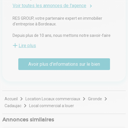
Voir toutes les annonces de l'agence
RES GROUP, votre partenaire expert en immobilier
d'entreprise à Bordeaux.
Depuis plus de 10 ans, nous mettons notre savoir-faire
au service des investisseurs et des entreprises à la
Lire plus
recherche de biens adaptés à leurs besoins spécifiques.
Spécialisés dans la vente et la location d'immeubles de
Avoir plus d'informations sur le bien
bureaux, de locaux d'activités, d'entrepôts et de terrains,
nous vous accompagnons tout au long de votre projet
immobilier.
Par ailleurs, notre équipe vous offre une gamme
complète de services. Ceux-ci vont du conseil en
montage d'opérations, à l'arbitrage, en passant par
Accueil
Location Locaux commerciaux
Gironde
l'étude approfondie des dossiers de candidature.
Cadaujac
Local commercial a louer
Que vous soyez un investisseur cherchant à maximiser le
Annonces similaires
rendement de votre patrimoine ou un chef d'entreprise
en quête de locaux adaptés, nous mettons tout en œuvre