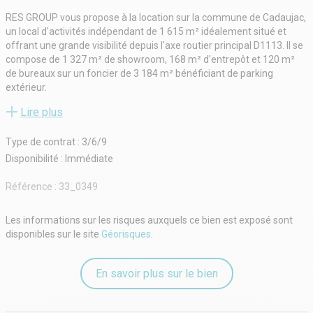
RES GROUP vous propose à la location sur la commune de Cadaujac,
un local d'activités indépendant de 1 615 m² idéalement situé et
offrant une grande visibilité depuis l'axe routier principal D1113. Il se
compose de 1 327 m² de showroom, 168 m² d'entrepôt et 120 m²
de bureaux sur un foncier de 3 184 m² bénéficiant de parking
extérieur.
- Type de bail : Commercial
Lire plus
- Durée : 3/6/9 ans
- Préavis : 6 mois
Type de contrat : 3/6/9
- Fiscalité : TVA
- Indice : ILC
Disponibilité : Immédiate
- Indexation : Annuelle
- Dépôt de garantie : 3 mois HT/HC
Référence :
33_0349
- Loyers et charges : Mensuels et d'avance
Les informations sur les risques auxquels ce bien est exposé sont
disponibles sur le site
Géorisques
.
En savoir plus sur le bien