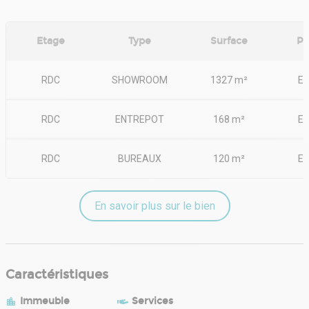
Etage
Type
Surface
Pa
RDC
SHOWROOM
1327 m²
Ex
RDC
ENTREPOT
168 m²
Ex
RDC
BUREAUX
120 m²
Ex
En savoir plus sur le bien
Caractéristiques
Immeuble
Services