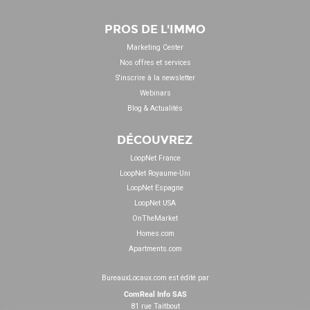
PROS DE L'IMMO
Marketing Center
Nos offres et services
S'inscrire à la newsletter
Webinars
Blog & Actualités
DÉCOUVREZ
LoopNet France
LoopNet Royaume-Uni
LoopNet Espagne
LoopNet USA
OnTheMarket
Homes.com
Apartments.com
BureauxLocaux.com est édité par
ComReal Info SAS
81 rue Taitbout