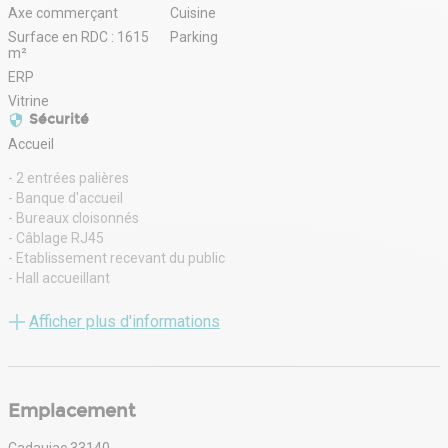
Axe commerçant
Cuisine
Surface en RDC : 1615
Parking
m²
ERP
Vitrine
Sécurité
Accueil
- 2 entrées palières
- Banque d'accueil
- Bureaux cloisonnés
- Câblage RJ45
- Etablissement recevant du public
- Hall accueillant
- Kitchenette
- Parking Extérieur
Afficher plus d'informations
- Placoplâtre
- Porte Sectionelle :
- Sanitaires privés
- Toiture isolée
Emplacement
- Ventilation simple flux
- Vitrine
Cadaujac 33140