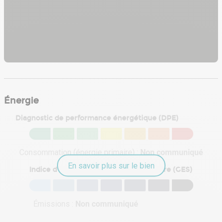
Énergie
Diagnostic de performance énergétique (DPE)
Consommation (énergie primaire) :
Non communiqué
En savoir plus sur le bien
Indice d'émission de gaz à effet de serre (GES)
Émissions :
Non communiqué