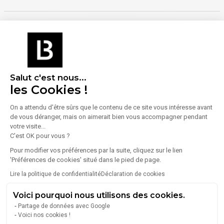
À propos de l'agence
Salut c'est nous...
les Cookies !
SVRE - SAINT VICTOR REAL ESTATE
On a attendu d'être sûrs que le contenu de ce site vous intéresse avant
de vous déranger, mais on aimerait bien vous accompagner pendant
37 Rue Roger Renzo
13008
Marseille
votre visite...
C'est OK pour vous ?
Voir toutes les annonces de l'agence
Pour modifier vos préférences par la suite, cliquez sur le lien
'Préférences de cookies' situé dans le pied de page.
Depuis 1978, Saint Victor Real Estate est votre partenaire
de confiance pour tous vos projets immobiliers
Lire la politique de confidentialité
Déclaration de cookies
commerciaux à Marseille et sa région. Leur expertise et
leur expérience leur permettent de répondre aux besoins
Voici pourquoi nous utilisons des cookies.
spécifiques des entreprises, des propriétaires et des
Partage de données avec Google
Lire plus
investisseurs.
Voici nos cookies !