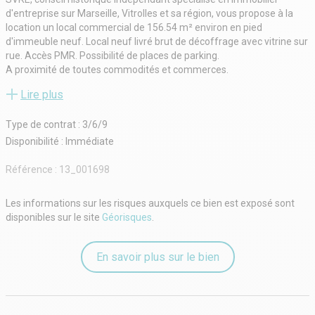
d'entreprise sur Marseille, Vitrolles et sa région, vous propose à la
location un local commercial de 156.54 m² environ en pied
d'immeuble neuf. Local neuf livré brut de décoffrage avec vitrine sur
rue. Accès PMR. Possibilité de places de parking.
A proximité de toutes commodités et commerces.
Honoraires : 15 % HT + TVA du loyer annuel HC
Lire plus
- Type de bail : Commercial
- Durée : 3/6/9 ans
Type de contrat : 3/6/9
- Préavis : 3 mois
- Fiscalité : TVA
Disponibilité : Immédiate
- Indice : ILC
- Indexation : Annuelle, date prise effet
Référence :
13_001698
- Dépôt de garantie : 3 mois HT/HC
- Loyers et charges : Trimestriels et d'avance
Les informations sur les risques auxquels ce bien est exposé sont
disponibles sur le site
Géorisques
.
En savoir plus sur le bien