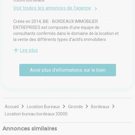
33000
Bordeaux
Voir toutes les annonces de l'agence
Créée en 2014, BIE - BORDEAUX IMMOBILIER
ENTREPRISES est composée d’une équipe de
consultants confirmés dans le domaine de la location et
la vente des différents types d’actifs immobiliers
(Bureaux – Locaux d’Activités / Entrepôts).
Lire plus
Notre connaissance du marché immobilier régional et
notre expertise sont autant d’atouts pour vous
Avoir plus d'informations sur le bien
accompagner dans la définition de votre stratégie
immobilière, la gestion et la concrétisation de vos projets,
que vous soyez entrepreneur indépendant, PME locale
ou régionale, grande entreprise régionale ou nationale.
Contactez-nous sans attendre !
Accueil
Location Bureaux
Gironde
Bordeaux
contact@biedbordeaux.fr
Location bureau bordeaux 33000
05 56 42 10 10
Annonces similaires