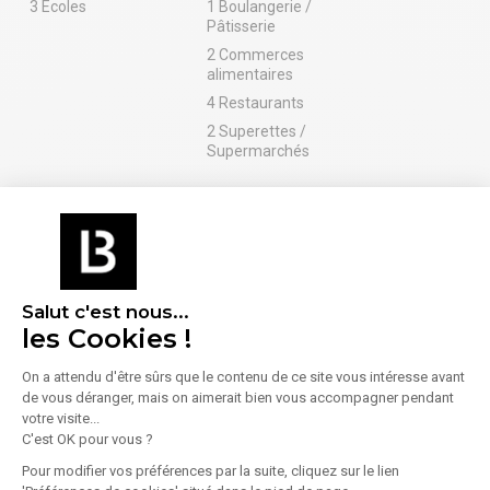
3 Écoles
1 Boulangerie /
Pâtisserie
2 Commerces
alimentaires
4 Restaurants
2 Superettes /
Supermarchés
Santé
Sport
1 Pharmacie /
1 Salle de sport /
Parapharmacie
Fitness
Salut c'est nous...
En savoir plus sur le quartier
les Cookies !
On a attendu d'être sûrs que le contenu de ce site vous intéresse avant
de vous déranger, mais on aimerait bien vous accompagner pendant
votre visite...
Énergie
C'est OK pour vous ?
Pour modifier vos préférences par la suite, cliquez sur le lien
Diagnostic de performance énergétique (DPE)