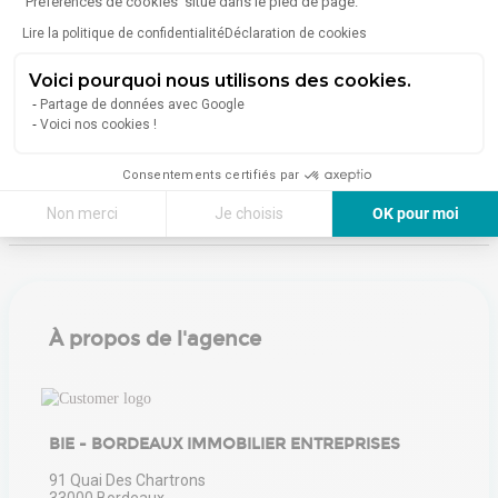
'Préférences de cookies' situé dans le pied de page.
Lire la politique de confidentialité
Déclaration de cookies
Consommation (énergie primaire) :
Non communiqué
Voici pourquoi nous utilisons des cookies.
En savoir plus sur le bien
Indice d'émission de gaz à effet de serre (GES)
Partage de données avec Google
Voici nos cookies !
Consentements certifiés par
Émissions :
Non communiqué
Non merci
Je choisis
OK pour moi
Axeptio consent
Plateforme de Gestion du Consentement : Personnalisez vos Options
Notre plateforme vous permet d'adapter et de gérer vos paramètres de 
À propos de l'agence
BIE - BORDEAUX IMMOBILIER ENTREPRISES
91 Quai Des Chartrons