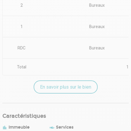
Dépot de garantie : 3 mois de loyer HT/HC
2
Bureaux
1
Bureaux
RDC
Bureaux
Total
1 
En savoir plus sur le bien
Caractéristiques
Immeuble
Services