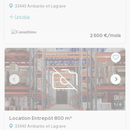
33440 Ambarès-et-Lagrave
Lire plus
Sur la commune de Ambares et Lagrave, proche A 62,
Consultimo vous propose un local d'une surface de 200 m² à
usage de stockage et de bureaux. Le local ainsi que les
bureaux sont entièrement aménagés. De plus, ce local
2 500 €/mois
dispose d'une surface extérieure permettant le stockage,
1800 m². Les honoraires d'agence Consultimo représentent
20 % du loyer annuel hors charges et hors taxes.
#TA
1
/
6
Location Entrepôt 800 m²
33440 Ambarès-et-Lagrave