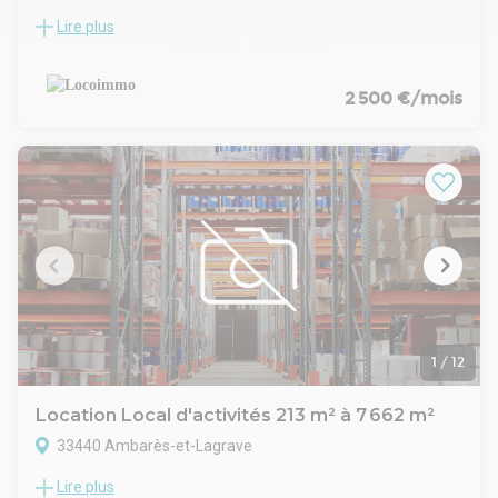
Lire plus
A louer entrepôt avec bureaux d'environ 800 m2 à AMBARES
ET LAGRAVE
Nous vous proposons un local indépendant composé
d'environ 650 m2 d'entrepot / atelier et environ 150 m2 de
2 500 €/mois
bureaux (4 bureaux chauffés et climatisés + salle archive +
locaux sociaux).
Local accessible aux poids lourds et disposant de nombreux
parking extérieur.
www.locoimmo.com
- Type de bail : Commercial
- Durée : 3/6/9 ans
- Fiscalité : Exonéré
- Dépôt de garantie : 3 mois
- Loyers et charges : Mensuels et d'avance
1
/
12
Location Local d'activités 213 m² à 7 662 m²
33440 Ambarès-et-Lagrave
Lire plus
A proximité immédiate de l'A10, ADVENIS BORDEAUX vous