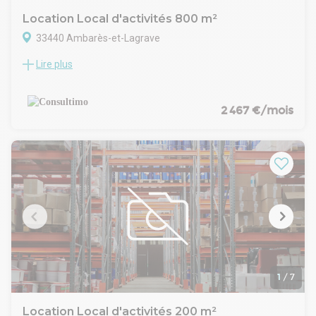
Location Local d'activités 800 m²
33440 Ambarès-et-Lagrave
Lire plus
Su la commune d'Ambares et Lagrave, Consultimo vous
propose à la location un entrepôt à usage de stockage et de
bureaux de 800 m² avec deux bungalows équipés. de plus,
l'entrepôt dispose d'une surface extérieure privative
2 467 €/mois
d'environ 2 500 m² permettant le stockage ou autre. Le loyer
est de 2 500 Euros par mois hors taxes et hors charges. Les
honoraires d'agence Consultimo représentent 20 % du loyer
annuel hors taxes et hors charge.
#TA
1
/
7
Location Local d'activités 200 m²