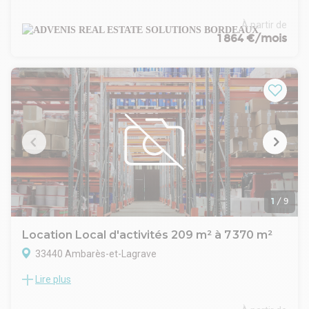
propose à la location des cellules d'activité neuves à partir de
209 m². Possibilité de cumuler plusieurs lots. Prestations de
À partir de
qualité.
1 864 €/mois
- Type de bail : Commercial
- Durée : 3/6/9 ans
- Fiscalité : TVA
- Indice : ILAT
- Indexation : Annuelle
- Dépôt de garantie : 3 mois
- Loyers et charges : Trimestriels et d'avance
1
/
9
Location Local d'activités 209 m² à 7 370 m²
33440 Ambarès-et-Lagrave
Lire plus
A proximité immédiate de l'autoroute A10, Immprove vous
propose sur la commune d'Ambares plusieurs surfaces de
locaux d'activités sur un programme neuf d'une surface