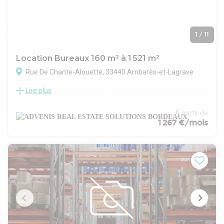
1
/
11
Location Bureaux 160 m² à 1 521 m²
Rue De Chante-Alouette, 33440 Ambarès-et-Lagrave
Lire plus
Advenis Bordeaux vous propose à Ambares-et-Lagrave,
dans la zone d'activité Chante-Alouette proche de
l'autoroute A10:
À partir de
un ensemble immobilier récent d'une surface totale de
1 267 €/mois
1521m² et divisible, sur un site clos et sécurisé de 4281m²
accessible par 2 portails facilitant les flux de circulation, les
livraisons et l'accueil de la clientèle ainsi qu'un vaste parking.
L'ensemble se compose de 2 bâtiments : le premier en
façade comprend 3 lots, chacun à usage de showroom avec
beau linéaire vitré et disposant d'une mezzanine avec
plancher béton ainsi qu'un porte sectionnelle sur l'arrière, les
lots peuvent être réunis ;
le second à l'arrière en 3 lots et à usage d'entrepôt, chacun
avec une porte sectionnelle et une belle hauteur sous