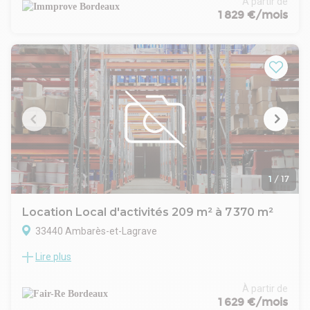
À partir de
totale de 7000m² divisible à partir de 210m².
1 829 €/mois
Neuf/Restructuré ; charge au sol : 1,5 tonne /m² ; hauteur de
3,5 à 7m ; mezzanine ; bureaux - Faux plafond ; dalle béton ;
porte sectionnelle : 3,5 x 3,5 ; grand parking ; sanitaires
privatifs.
1
/
17
Location Local d'activités 209 m² à 7 370 m²
33440 Ambarès-et-Lagrave
Lire plus
À Ambarès-et-Lagrave, sur la Rive Droite de Bordeaux, au
sein de 2 bâtiments neufs et indépendants, FAIR-RE vous
propose plusieurs cellules à usage de Locaux d'Activités et
À partir de
Bureaux.
1 629 €/mois