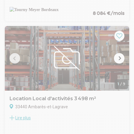
proche A10, Tourny Meyer vous propose ce bâtiment
indépendant sur un grand terrain privatif.
Bâtiment de 1 656 m² développés dont 754 m² de bureaux
8 084 €/mois
cloisonnés, locaux sociaux, salle de réunion, sanitaires,
accueil
902 m² de stockage avec porte sectionnelle, vestiaire,
chauffage, dalle béton
Accès PL, terrain enrobé sur une grande partie, parking VL
1
/
9
Location Local d'activités 3 498 m²
33440 Ambarès-et-Lagrave
Lire plus
RES GROUP vous propose à la location, sur la commune
d'Ambarès et Lagrave, un bâtiment entièrement rénové, ce
site propose un lot d'une surface totale de 3 498 m². La