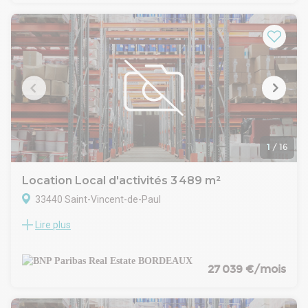
de :
12.629 m² env d'entrepôt
1035 m² env de bureaux / locaux sociaux
25.700 m² de foncier
site clos et indépendant
accès PL à quais
rampes de plain-pied
aires de manoeuvre
aire de stockage extérieure
parkings VL
Pour plus d'informations, n'hésitez pas à nous contacter au
1
/
16
06 12 71 47 85, nous serons ravis de vous accompagner
dans votre projet immobilier en vous présentant la solution
Location Local d'activités 3 489 m²
sur mesure.
33440 Saint-Vincent-de-Paul
Lire plus
AMBARES ET LAGRAVE (33)
A LOUER ENTREPOT / ATELIER / BUREAUX 3489 m² env
Bénéficiant d'un excellent accès à proximité immédiate de
l'A10, ce Parc d'Activités / logistique propose à louer un lot de
27 039 €/mois
3 498 m² en parfait état équipé de :
entrepôt / atelier 3146 m² env