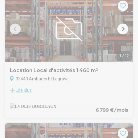
bureaux / locaux sociaux 352 m² env
aire de stockage extérieure 1700 m² env
charpente métallique
murs bardage double-peau
toiture bac acier isolé
dalle béton
charge au sol 3 T/m²
2 quais PL
2 accès PL de plain-pied
éclairage led
1
/
12
N'hésitez pas à nous contacter au 05 56 44 09 12 pour plus
d'information, nous avons la solution sur mesure à votre
Location Local d'activités 1 460 m²
projet
33440 Ambares Et Lagrave
Lire plus
Cet entrepôt offre d'excellentes performances d'isolation
ainsi qu'une charge au sol importante, répondant
parfaitement aux besoins des activités de stockage,
logistique ou artisanales. Intégré à un ensemble multi-
6 799 €/mois
locataires, il est implanté sur un site entièrement clôturé et
sécurisé par un portail.
Le local dispose notamment d'une hauteur libre intérieure
comprise entre 5,50 m et 6 m, est équipé d'exutoires de