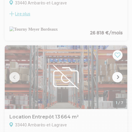
33440 Ambarès-et-Lagrave
Lire plus
A proximité de l'Autoroute A10, Tourny Meyer vous propose
à la location un bâtiment mixte, récent et en excellent état de
3500 m² environ
La partie entrepôt de 3 146 m² est accessible par 2 quais et 3
26 818 €/mois
portes de plain pied et bénéficie d'une hauteur de 8,5 mètres
La partie bureaux et locaux sociaux est entièrement
aménagée, sa surface de 352 m² permet d'accueillir très
facilement de nombreux collaborateurs
1700 m² de terrain et 40 places de parking complètent ce
bien
Une offre rare et prisée sur ce secteur géographique
1
/
7
Location Entrepôt 13 664 m²
33440 Ambarès-et-Lagrave