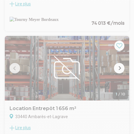
Lire plus
A proximité directe de l'Autoroute A10, Tourny Meyer vous
propose à la location un bâtiment logistique/industriel
d'environ 13 862 m² sur un terrain privatif clôturé de 27 500
m².
74 013 €/mois
Ce bâtiment comprend :
- 1 035 m² de bureaux cloisonnés et locaux sociaux en bon
état
- 12 629 m² d'entrepôt isolé ; HSP environ 10 mètres
- 12 Accès à quais et 2 portes de plain pied
- 72 places de parking extérieures
- Site clos et sécurisé
- ICPE 1510 Enregistrement
Disponible immédiatement
1
/
10
Location Entrepôt 1 656 m²
33440 Ambarès-et-Lagrave
Lire plus
Sur la commune d'Ambarès au sein d'une zone d'activité