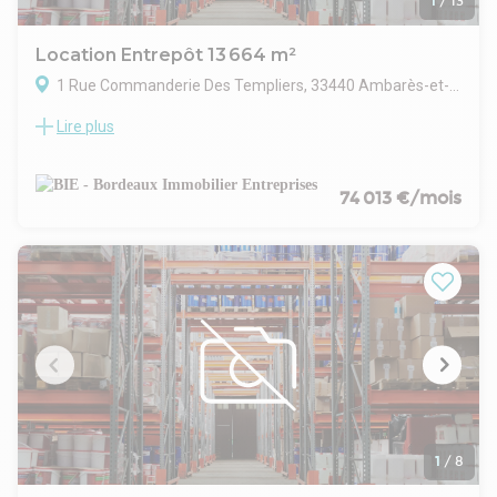
1
/
13
Location Entrepôt 13 664 m²
1 Rue Commanderie Des Templiers, 33440 Ambarès-et-Lagrave
Lire plus
BORDEAUX IMMOBILIER ENTREPRISES vous présente un site
logistique d'exception, prochainement disponible à la
location, idéalement situé à proximité de l'autoroute A10. Ce
vaste ensemble d'entrepôts à Ambarès-et-Lagrave offre
74 013 €/mois
une surface totale de 13 664 m² ICPE 1510
Site clos
Accès gros porteurs
Structure métallique
Bardage double peau
Couverture bac acier isolé
Plusieurs portes à quai
Dalle béton quartz
Résistance de la dalle: 3T/m²
Bureaux climatisés
ICPE 1510 Enregistrement
Surface RDC : 12629 m²
1
/
8
Surface terrain : 27486