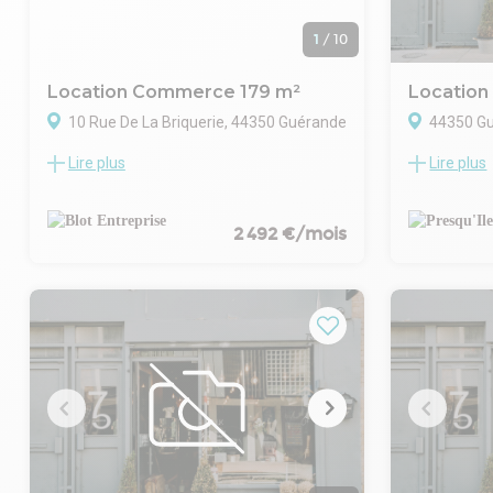
1
/
10
Location Commerce 179 m²
Locatio
10 Rue De La Briquerie, 44350 Guérande
44350 G
Lire plus
Lire plus
Au cœur de la zone de Villejames, dans un
Orpi pro vou
pôle dédié à l'équipement de la maison,
location un
aux loisirs et à la culture, nous vous
idéalement 
proposons à la location un local
commerciale
2 492 €/mois
commercial d'environ 180 m² aménagé.
Ce local es
Doté de deux vitrines, le local se compose
Au rez-de-c
ainsi :
d'environ 1
- Une surface de vente en rez-de-
et un sanitai
chaussée de 100 m² environ ; sol béton
Au 1er étag
ciré, placards sous l'escalier intégrant le
aménageabl
compteur électrique et la baie de brassage
bureau avec
; sanitaires PMR avec un placard ;
d'environ 7
- Une surface de vente au 1er étage de 80
Ce local est
m² environ avec accès PMR (ascenseur) ;
d'aménagem
sol moquette ; 2 bureaux cloisonnés en
N'hésitez p