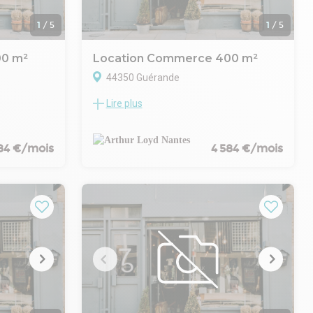
1
/
5
1
/
5
00 m²
Location Commerce 400 m²
44350 Guérande
Lire plus
mique de
Ce local commercial d'environ 400 m2
l commercial
disponible à la location se trouve au cœur
la location.
de la zone de Villejames à Guérande, sur
la zone
l'axe principal de la zone commerciale. Cet
84 €/mois
4 584 €/mois
 excellente
emplacement stratégique assure une
our la
visibilité optimale ainsi qu'un accès direct
Le local est
aux flux de passage importants. Le local
 en attente,
offre une grande flexibilité
elon vos
d'aménagement selon vos besoins
ées
professionnels, avec la possibilité de créer
ur la
un espace de stockage dédié. Il dispose de
el, afin de
deux entrées distinctes, l'une pour la
t
clientèle et l'autre pour le personnel, ce qui
 à l'arrière
facilite la gestion des accès et des flux
ue optimisée
internes. L'accès livraison à l'arrière du