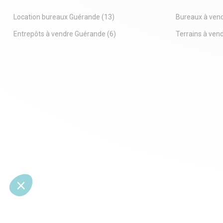
Loyer annuel : 13 800 Euros HTHC Loyer
extraction p
mensuel : 1 150Euros HTHC
Loyer annue
Location bureaux Guérande
(13)
Bureaux à ven
Local idéal pour professions libérales,
Droit au bai
services ou activités tertiaires.
Contactez-n
Entrepôts à vendre Guérande
(6)
Terrains à ven
Disponibilité : immédiate
des détails 
Emplacement recherché, à proximité du
siège idéal 
coeur historique et de ses commodités.
CLEMENCE L
Contactez nous pour connaitre tous les
EXPANSION 
détails de cette opportunité.
expansion.c
Margaux THOUERY EI - 06.58.71.06.97
- Type de ba
www.loireocean-expansion.com
- Durée : 3/
- Type de bail : Commercial
- Préavis : 6
- Durée : 3/6/9 ans
- Fiscalité :
- Préavis : 6 mois
- Indice : ILC
- Fiscalité : TVA
- Indexation
- Indice : ILC
- Dépôt de g
- Indexation : Annuelle, date prise effet
- Loyers et 
- Dépôt de garantie : 2 mois HT/HC
- Loyers et charges : Mensuels et d'avance