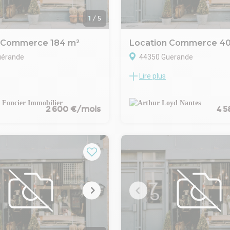
1
/
5
n Commerce 184 m²
Location Commerce 4
uérande
44350 Guerande
Lire plus
s propose en Exclusivité à la
Situé au cœur de la zone dyna
 local commercial de 184,75m²
Villejames à Guérande, ce loca
situé dans la zone
d'environ 400 m2 est proposé à 
 et dynamique de Villejames.
Implanté sur l'axe principal de 
2 600 €/mois
4 5
t décomposé comme suit :
commerciale, il bénéficie d'une
haussé un espace de vente
visibilité et d'un accès facilité p
23m² ainsi qu'un espace social
clientèle et les collaborateurs. 
re.
livré isolé, avec tous les fluides
e un espace d'environ 61m²
ce qui permet de l'aménager s
e en showroom ou espace de
besoins spécifiques. Deux entr
 une salle de stockage
distinctes sont prévues, une po
m².
clientèle et une pour le personn
 dédié aux entreprises
garantir une circulation fluide e
ent de la maison.
fonctionnelle. Un accès livraison
as à contacter votre agence
du bâtiment offre une logistiq