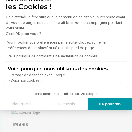
Diagnostic de performance énergétique (DPE)
les Cookies !
On a attendu d'être sûrs que le contenu de ce site vous intéresse avant
de vous déranger, mais on aimerait bien vous accompagner pendant
Consommation (énergie primaire) :
Non communiqué
votre visite...
En savoir plus sur le bien
C'est OK pour vous ?
Indice d'émission de gaz à effet de serre (GES)
Pour modifier vos préférences par la suite, cliquez sur le lien
'Préférences de cookies' situé dans le pied de page.
Émissions :
Non communiqué
Lire la politique de confidentialité
Déclaration de cookies
Voici pourquoi nous utilisons des cookies.
Partage de données avec Google
Voici nos cookies !
Consentements certifiés par
À propos de l'agence
Non merci
Je choisis
OK pour moi
Axeptio consent
Plateforme de Gestion du Consentement : Personnalisez vos Options
Notre plateforme vous permet d'adapter et de gérer vos paramètres de 
IMBRIK