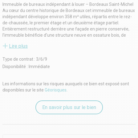
Immeuble de bureaux indépendant à louer – Bordeaux Saint-Michel
Au cœur du centre historique de Bordeaux cet immeuble de bureaux
indépendant développe environ 358 m² utiles, répartis entre le rez-
de-chaussée, le premier étage et un deuxième étage partiel.
Entièrement restructuré derrière une façade en pierre conservée,
l’immeuble bénéficie d’une structure neuve en ossature bois, de
matériaux biosourcés et d’un jardin extérieur de 46 m².
Lire plus
Le bien est livré clos et couvert. L'aménagement intérieur et la
finalisation des raccordements aux réseaux restent à réaliser. Cette
Type de contrat : 3/6/9
configuration offre au futur preneur la possibilité de concevoir des
espaces adaptés à son organisation et à son identité.
Disponibilité : Immédiate
Excellente accessibilité : gare Saint-Jean à 15 minutes en transports
en commun, tramways C et D à 300 mètres.
Les informations sur les risques auxquels ce bien est exposé sont
Loyer annuel : 90 000 € HT-HC, soit environ 251 € HT-HC/m²/an
disponibles sur le site
Géorisques
.
Honoraires de commercialisation (charge preneur) : 15 % HT du loyer
facial annuel HT-HC
Cette opportunité est également disponible à l’acquisition. Nous
En savoir plus sur le bien
consulter pour connaître les conditions de vente.