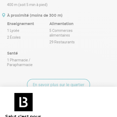
400 m (soit 5 min à pied)
À proximité (moins de 300 m)
Enseignement
Alimentation
1 Lycée
5 Commerces
alimentaires
2 Écoles
29 Restaurants
Santé
1 Pharmacie /
Parapharmacie
En savoir plus sur le quartier
Énergie
Salut c'est nous...