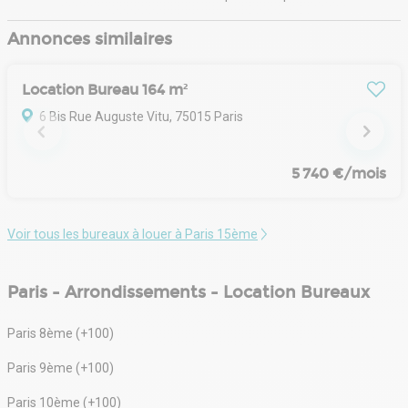
réciproquement, avec confiance.
Soucieux de proposer les meilleurs services à ses clients,
Annonces similaires
Bonduelle Immobilier a établi des relations privilégiées
avec des agences de relocation (Cadres et dirigeants de
grandes entreprises), des Ambassades, des organismes
Location Bureau 164 m²
publics ou semi-public et des agences de référence par
quartier (estimations détaillées, tendances du marché).
6 Bis Rue Auguste Vitu, 75015 Paris
5 740 €/mois
Voir tous les bureaux à louer à Paris 15ème
Paris - Arrondissements - Location Bureaux
Paris 8ème (+100)
Paris 9ème (+100)
Paris 10ème (+100)