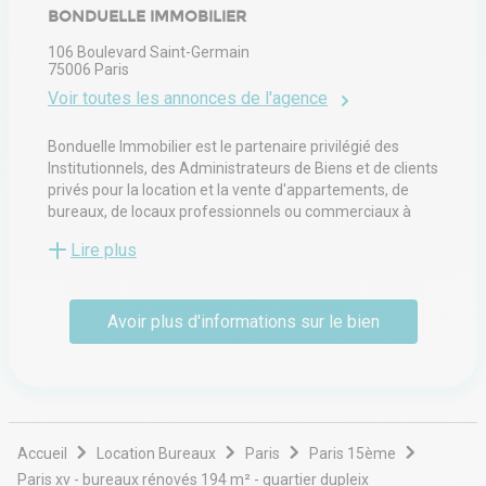
BONDUELLE IMMOBILIER
106 Boulevard Saint-Germain
75006
Paris
Voir toutes les annonces de l'agence
Bonduelle Immobilier est le partenaire privilégié des
Institutionnels, des Administrateurs de Biens et de clients
privés pour la location et la vente d'appartements, de
bureaux, de locaux professionnels ou commerciaux à
Paris et en région parisienne.
Lire plus
Les associés, entourés d'une dizaine de collaborateurs,
apportent une réponse aux exigences de leurs clients
grâce à leurs connaissances approfondies du marché. Ils
Avoir plus d'informations sur le bien
ont allié leur savoir-faire pour offrir un service "sur-
mesure" à ses clients : faire la publicité de leur bien,
organiser les visites avec les candidats potentiels ;
mettre en forme, analyser et proposer les dossiers des
meilleurs candidats puis, en dernier lieu, accompagner le
locataire jusqu’à son emménagement.
Grâce à la réactivité et au professionnalisme de l'équipe,
Accueil
Location Bureaux
Paris
Paris 15ème
le propriétaire et l'acheteur sont satisfaits
Paris xv - bureaux rénovés 194 m² - quartier dupleix