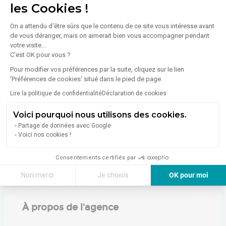
les Cookies !
On a attendu d'être sûrs que le contenu de ce site vous intéresse avant
Énergie
de vous déranger, mais on aimerait bien vous accompagner pendant
votre visite...
Diagnostic de performance énergétique (DPE)
C'est OK pour vous ?
Pour modifier vos préférences par la suite, cliquez sur le lien
'Préférences de cookies' situé dans le pied de page.
Consommation (énergie primaire) :
Non communiqué
Lire la politique de confidentialité
Déclaration de cookies
En savoir plus sur le bien
Indice d'émission de gaz à effet de serre (GES)
Voici pourquoi nous utilisons des cookies.
Partage de données avec Google
Émissions :
Non communiqué
Voici nos cookies !
Consentements certifiés par
Non merci
Je choisis
OK pour moi
Axeptio consent
Plateforme de Gestion du Consentement : Personnalisez vos Options
À propos de l'agence
Notre plateforme vous permet d'adapter et de gérer vos paramètres de 