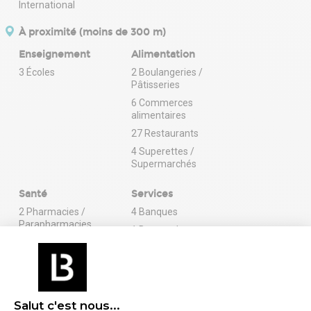
À proximité (moins de 300 m)
Enseignement
Alimentation
3 Écoles
2 Boulangeries /
Pâtisseries
6 Commerces
alimentaires
27 Restaurants
4 Superettes /
Supermarchés
Santé
Services
2 Pharmacies /
4 Banques
Parapharmacies
1 Bureau de poste
En savoir plus sur le quartier
Salut c'est nous...