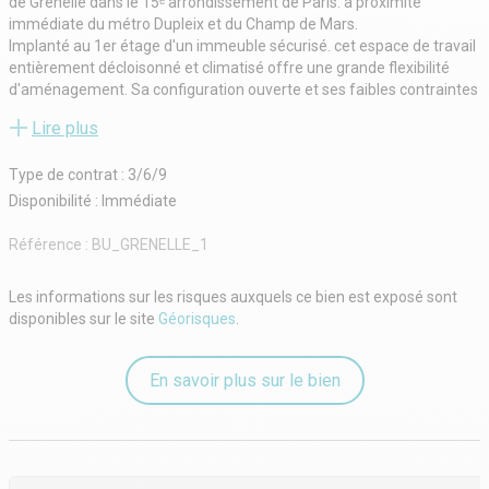
de Grenelle dans le 15ᵉ arrondissement de Paris. à proximité
immédiate du métro Dupleix et du Champ de Mars.
Implanté au 1er étage d'un immeuble sécurisé. cet espace de travail
entièrement décloisonné et climatisé offre une grande flexibilité
d'aménagement. Sa configuration ouverte et ses faibles contraintes
porteuses permettent de créer facilement open space. bureaux
Lire plus
cloisonnés. salles de réunion ou espaces collaboratifs selon les
besoins de votre entreprise.
Type de contrat : 3/6/9
Le plateau bénéficie d'une double exposition. apportant une belle
luminosité naturelle. ainsi que d'un balcon côté jardin offrant un
Disponibilité : Immédiate
environnement de travail agréable. Les bureaux ont été récemment
rénovés (sols. murs. plafonds. luminaires LED et sanitaires) pour
Référence :
BU_GRENELLE_1
proposer un cadre moderne et fonctionnel au cœur d'un quartier
dynamique et commerçant.
Les informations sur les risques auxquels ce bien est exposé sont
Caractéristiques :
disponibles sur le site
Géorisques
.
•Surface : 194.21 m² carrez
•Plateau entièrement décloisonné
•Climatisation
En savoir plus sur le bien
•Double exposition
•Balcon côté jardin
•Accès sécurisé : Vigik. digicode. interphone
•Éclairage LED
•Nombreuses possibilités d'aménagement