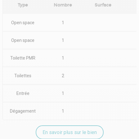
•Environnement commerçant et attractif
Type
Nombre
Surface
Conditions financières :
•Loyer : 500 € / m² / an HT HC
Open space
1
•Charges : 30.89 € / m² / an HT
•Taxe bureaux 2024 : env. 30 € / m² / an
•Taxe foncière 2024 : env. 38.5 € / m² / an
Open space
1
Conditions juridiques :
•Bail commercial 3/6/9 ans
•Dépôt de garantie : 3 mois de loyer HT HC
Toilette PMR
1
•Honoraires de commercialisation : 15% HT du loyer annuel HC HT
•Indexation annuelle : ILAT
•Régime fiscal : TVA
Toilettes
2
Entrée
1
Dégagement
1
En savoir plus sur le bien