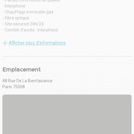
- Parties communes de qualité
- Interphone
- Chauffage immeuble gaz
- Fibre optique
- Site sécurisé 24h/24
- Contôle d'accès : interphone
- Gardien
- Ascenseur
Afficher plus d'informations
- Chauffage immeuble
- Fibre optique
- Parking Vinci "Boulevard Haussmann" à
proximité
Emplacement
- Loft sous verrière
- Open space
48 Rue De La Bienfaisance
- Type : local affectation commerciale
Paris 75008
- Espace de travail en open space, pouvant convenir à toutes les
professions à la recherche de bureaux avec affectation
commerciale pour exercer leur activité