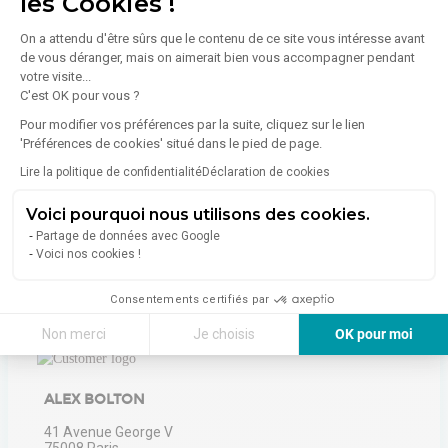
les Cookies !
Indice d'émission de gaz à effet de serre (GES)
On a attendu d'être sûrs que le contenu de ce site vous intéresse avant
A
de vous déranger, mais on aimerait bien vous accompagner pendant
votre visite...
Émissions :
A (< 6 kg eqCO2/m².an)
C'est OK pour vous ?
Pour modifier vos préférences par la suite, cliquez sur le lien
'Préférences de cookies' situé dans le pied de page.
En savoir plus sur le bien
Lire la politique de confidentialité
Déclaration de cookies
Voici pourquoi nous utilisons des cookies.
Partage de données avec Google
Voici nos cookies !
Consentements certifiés par
À propos de l'agence
Non merci
Je choisis
OK pour moi
Axeptio consent
Plateforme de Gestion du Consentement : Personnalisez vos Options
ALEX BOLTON
Notre plateforme vous permet d'adapter et de gérer vos paramètres de 
41 Avenue George V
75008
Paris