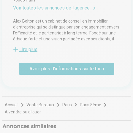
Voir toutes les annonces de l'agence
Alex Bolton est un cabinet de conseil en immobilier
d'entreprise qui se distingue par son engagement envers
l'efficacité et le partenariat à long terme. Fondé sur une
éthique forte et une vision partagée avec ses clients, il
accompagne investisseurs, entreprises et acteurs
Lire plus
institutionnels dans l’optimisation de leurs actifs
immobiliers. Grâce à une connaissance approfondie du
marché et une approche sur mesure, ses équipes
Avoir plus d'informations sur le bien
identifient les meilleures opportunités en bureaux,
commerces et activités. En plaçant la proximité et la
confiance au cœur de sa démarche, Alex Bolton agit
comme un véritable accélérateur de valeur pour ses
clients.
Accueil
Vente Bureaux
Paris
Paris 8ème
A vendre ou a louer
Annonces similaires