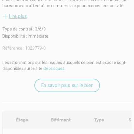
bureaux avec affectation commerciale pour exercer leur activité.
Emplacement premium avec de nombreuses facilités d'accès en
Lire plus
métro, bus, RER, Train, parkings à proximités pour les collaborateurs
et la clientèle.
Type de contrat : 3/6/9
Disponibilité : Immédiate
Référence :
1329779-0
Les informations sur les risques auxquels ce bien est exposé sont
disponibles sur le site
Géorisques
.
En savoir plus sur le bien
Étage
Bâtiment
Type
Su