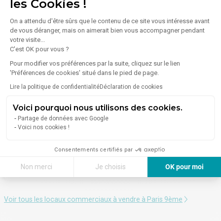
Spécialistes de l'immobilier parisien (logements, bureaux
les Cookies !
et entreprises), nos équipes vous accompagnent pour
répondre à vos attentes dans l'étude de vos besoins.
On a attendu d'être sûrs que le contenu de ce site vous intéresse avant
de vous déranger, mais on aimerait bien vous accompagner pendant
votre visite...
C'est OK pour vous ?
Accueil
Vente Locaux commerciaux
Paris
Pour modifier vos préférences par la suite, cliquez sur le lien
Paris 9ème
Boutique 2 p à paris 9ème
'Préférences de cookies' situé dans le pied de page.
Lire la politique de confidentialité
Déclaration de cookies
Annonces similaires
Voici pourquoi nous utilisons des cookies.
Partage de données avec Google
Vente Commerce 55 m²
Voici nos cookies !
Rue Du Cardinal Lemoine, 75005 Paris
Consentements certifiés par
420 000 €
Non merci
Je choisis
OK pour moi
Axeptio consent
Plateforme de Gestion du Consentement : Personnalisez vos Options
Notre plateforme vous permet d'adapter et de gérer vos paramètres de 
Voir tous les locaux commerciaux à vendre à Paris 9ème