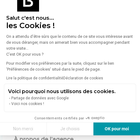
Salut c'est nous...
les Cookies !
Énergie
On a attendu d'être sûrs que le contenu de ce site vous intéresse avant
Diagnostic de performance énergétique (DPE)
de vous déranger, mais on aimerait bien vous accompagner pendant
votre visite...
C'est OK pour vous ?
Consommation (énergie primaire) :
Non communiqué
Pour modifier vos préférences par la suite, cliquez sur le lien
'Préférences de cookies' situé dans le pied de page.
En savoir plus sur le bien
Indice d'émission de gaz à effet de serre (GES)
Lire la politique de confidentialité
Déclaration de cookies
Voici pourquoi nous utilisons des cookies.
Émissions :
Non communiqué
Partage de données avec Google
Voici nos cookies !
Consentements certifiés par
Non merci
Je choisis
OK pour moi
Axeptio consent
Plateforme de Gestion du Consentement : Personnalisez vos Options
À propos de l'agence