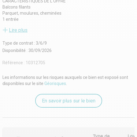
CARACTÉRISTIQUES DE L'OFFRE
Balcons filants
Parquet, moulures, cheminées
1 entrée
2 bureaux sur rue
Lire plus
2 open spaces sur cour
Une salle de réunion sur rue
Type de contrat : 3/6/9
Cuisine
Sanitaires
Disponibilité : 30/09/2026
CONDITIONS FINANCIÈRES
Bail : 3/6/9 ans
Référence :
10312705
Loyer : 5 056,33 € / mois HT HC
Disponibilité : Octobre 2026
Les informations sur les risques auxquels ce bien est exposé sont
disponibles sur le site
Géorisques
.
En savoir plus sur le bien
Type de
Loye