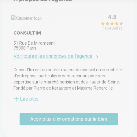
Notre plateforme vous permet d'adapter et de gérer vos paramètres de 
4.8
(
164
Avis
)
CONSULT'IM
51 Rue De Miromesnil
75008
Paris
Voir toutes les annonces de l'agence
Consult'Im est un acteur majeur du conseil en immobilier
d'entreprise, particulièrement reconnu pour son
expertise sur le marché parisien et des Hauts-de-Seine.
Fondé par Pierre de Kerautem et Maxime Renard, le
cabinet se distingue par une approche agile et innovante,
Lire plus
visant à simplifier la recherche de locaux pour les
entreprises. Sa spécialisation historique porte sur les
surfaces de bureaux et de commerces de moins de cinq
Avoir plus d'informations sur le bien
cents mètres carrés, répondant ainsi aux besoins
spécifiques des start-ups en croissance, des PME et des
enseignes en quête d'implantations stratégiques.