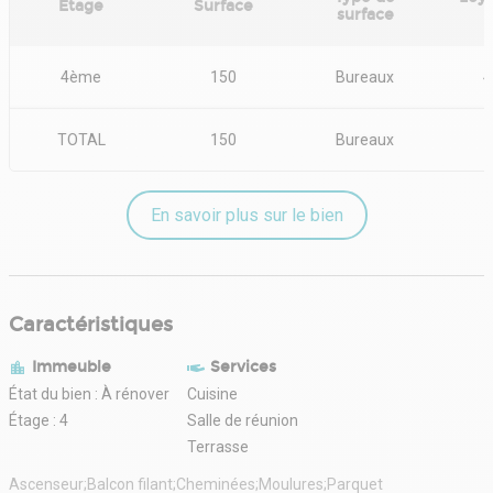
Etage
Surface
surface
4ème
150
Bureaux
4
TOTAL
150
Bureaux
En savoir plus sur le bien
Caractéristiques
Immeuble
Services
État du bien : À rénover
Cuisine
Étage : 4
Salle de réunion
Terrasse
Ascenseur;Balcon filant;Cheminées;Moulures;Parquet