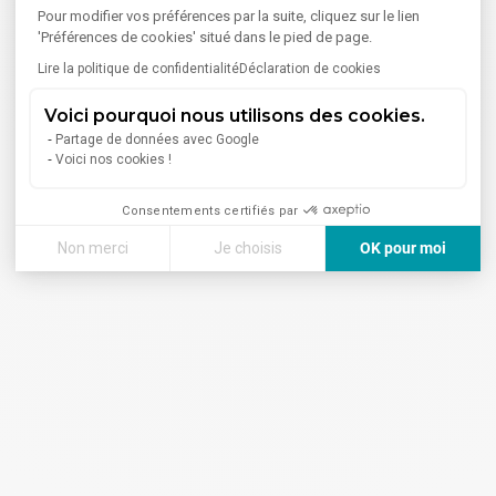
Pour modifier vos préférences par la suite, cliquez sur le lien
'Préférences de cookies' situé dans le pied de page.
Lire la politique de confidentialité
Déclaration de cookies
Voici pourquoi nous utilisons des cookies.
Partage de données avec Google
Voici nos cookies !
Consentements certifiés par
Non merci
Je choisis
OK pour moi
Axeptio consent
Plateforme de Gestion du Consentement : Personnalisez vos
Notre plateforme vous permet d'adapter et de gérer vos paramè