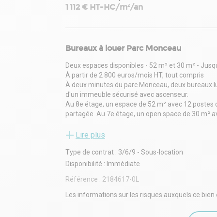
1 112 € HT-HC/m²/an
Bureaux à louer Parc Monceau
Deux espaces disponibles - 52 m² et 30 m² - Jusqu
À partir de 2 800 euros/mois HT, tout compris
À deux minutes du parc Monceau, deux bureaux lu
d'un immeuble sécurisé avec ascenseur.
Au 8e étage, un espace de 52 m² avec 12 postes de
partagée. Au 7e étage, un open space de 30 m² av
Les deux espaces sont climatisés, entièrement équ
partagée, sanitaires privatifs et phone box.
Lire plus
Transports à proximité : Miromesnil, Monceau (ligne
Type de contrat : 3/6/9 - Sous-location
Loyer : 4 800 euros/mois HT pour le 8e étage, 2 8
Disponibilité : immédiate (8e étage), juillet 2025 (
Disponibilité : Immédiate
Option parking possible.
Référence :
2184617-0L
Les informations sur les risques auxquels ce bien 