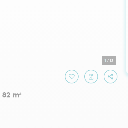
1
/
13
 82 m²