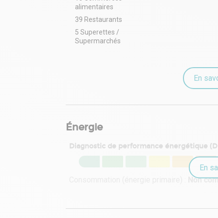
alimentaires
39 Restaurants
5 Superettes /
Supermarchés
En savo
Énergie
Diagnostic de performance énergétique (
En sa
Consommation (énergie primaire) :
Non co