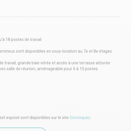
'à 18 postes de travail
mineux sont disponibles en sous-location au 7e et 8e étages
 travail, grande baie vitrée et accès à une terrasse arborée
ec salle de réunion, aménageable pour 6 à 10 postes.
ipés (mobilier, wifi, ménage, assurance), avec kitchenette
s 2, 9, 13), gare Saint-Lazare, bus 22, 43, 84.
00 euros/mois HT pour le 7e.
7e étage).
est exposé sont disponibles sur le site
Géorisques
.