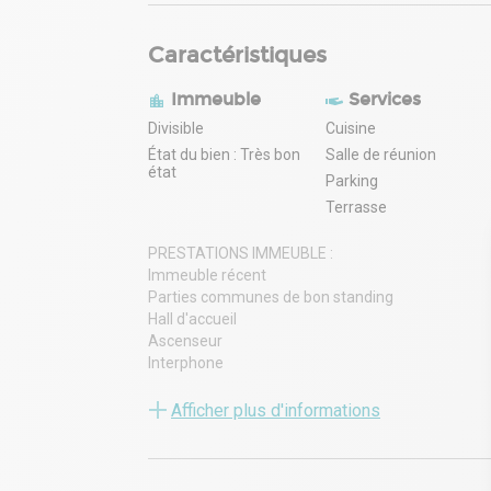
Caractéristiques
Immeuble
Services
Divisible
Cuisine
État du bien : Très bon
Salle de réunion
état
Parking
Terrasse
PRESTATIONS IMMEUBLE :
Immeuble récent
Parties communes de bon standing
Hall d'accueil
Ascenseur
Interphone
Digicode
Visiophone
Afficher plus d'informations
Accès sécurisé par badge
PRESTATIONS LOT(S) :
Locaux traversants