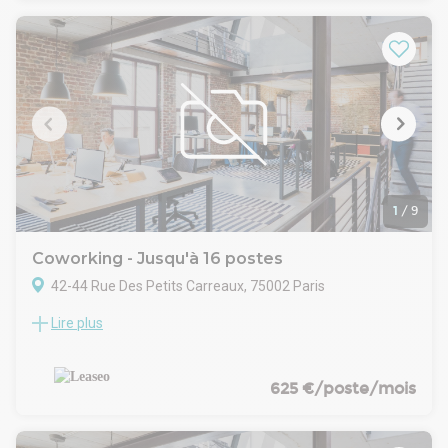
aménagée et parking vélos. Pourquoi louer des bureaux à
Parmentier ? Le 11ème arrondissement est très vivant. Situé
entre Oberkampf et Bastille, secteur très prisé pour son
accessibilité et son dynamisme. Services : Entretien,
Sécurité, Phonebooth, Tisanerie, Wifi, Well-being Métro :
Goncourt/Hôpital Saint Louis - 3 min / Parmentier - 6 min /
Belleville - 6 min / République - 9 min
1
/
9
Coworking - Jusqu'à 16 postes
42-44 Rue Des Petits Carreaux, 75002 Paris
Lire plus
OFFRE PLUG & PLAY - Dans un immeuble en pierre de taille,
situé en plein coeur du Sentier, LEASEO vous propose à la
location des bureaux en très bon état et meublés- Taxe
bureaux : 26.71 € /m²/an
625 €/poste/mois
- Taxe foncière : 15 € /m²/an
.- Surface aménagée en 1 grand espace ouvert, 1 bureau, 1
salle de réunion, un espace kitchenette et sanitaires H/F