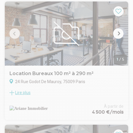
- Durée : 3/6/9 ans
- Fiscalité : TVA
- Indice : ILAT
- Dépôt de garantie : 3 mois
1
/
5
Location Bureaux 100 m² à 290 m²
24 Rue Godot De Mauroy, 75009 Paris
Lire plus
Dans le coeur du 9ème arrondissement, nous vous
proposons à la locations plusieurs surfaces lumineuses et
très bien agencées.
À partir de
Les parties communes sont de standing, les surfaces sont
4 500 €/mois
réparties entre bureaux cloisonnées et de belles salles de
réunions.
- Type de bail : Commercial