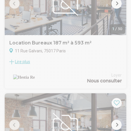
accueillir clients et visiteurs dans un cadre exclusif.
Cette surface se prête particulièrement à l'implantation d'un
showroom haut de gamme, d'une galerie, d'une agence de
création, d'un cabinet de conseil ou d'un siège social
souhaitant bénéficier d'une adresse prestigieuse dans le 7?
1
/
30
arrondissement de Paris.
Une opportunité rare alliant indépendance, cachet et
Location Bureaux 187 m² à 593 m²
flexibilité d'aménagement.
11 Rue Galvani, 75017 Paris
Lire plus
À proximité de la place Pereire, à la location un immeuble en
bureaux opérés privatifs de 90 postes divisibles par étage
(30 postes)
Loyer
Construction :
Nous consulter
État de l'immeuble : Rénové
Parking intérieur : 16
Date (dernière mise à jour) : 2026-08-06
Bail : Contrat de prestations de services
Honoraires / Location: À la charge du preneur
Honoraires / Caract. : 10% HT du montant de la redevance
annuelle
Commentaires: Loyer pour le 2 et 3ème étage : 179 000 EUR