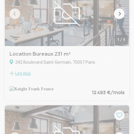
1
/
9
Location Bureaux 231 m²
242 Boulevard Saint-Germain, 75007 Paris
Lire plus
Knight Frank vous propose, au sein d'un élégant immeuble
haussmannien de standing idéalement situé au pied du
métro Rue du Bac (ligne 12), un triplex de bureaux
bénéficiant d'une entrée indépendante sur cour. Cet espace
12 493 €/mois
atypique et plein de caractère offre un environnement de
travail calme et confidentiel, au cœur de l'un des quartiers les
plus recherchés de la Rive Gauche.
Répartie sur trois niveaux, la surface séduit par ses beaux
volumes, son charme de l'ancien et sa configuration
singulière, permettant de créer une adresse à forte identité.
Son entrée privative constitue un véritable atout pour