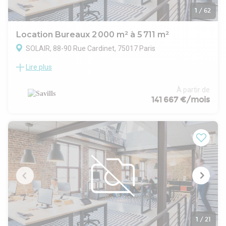
1
/
62
Location Bureaux 2 000 m² à 5 711 m²
SOLAIR, 88-90 Rue Cardinet, 75017 Paris
Lire plus
SAVILLS vous propose à la location un immeuble
indépendant en R+8, offrant 5 711 m² de bureaux et
d'espaces communs, idéal pour accueillir jusqu'à 562
À partir de
collaborateurs. Conçu par LBBA architecture, cet espace
141 667 €/mois
lumineux et moderne propose des volumes généreux et des
vues dégagées sur la capitale. Profitez de 500 m² d'espaces
extérieurs, incluant terrasses et rooftop avec vue
panoramique à 360°, ainsi que 285 m² d'espaces plantés
pour un cadre de travail inspirant.
Les prestations incluent un Business Center, un espace de
coworking, une zone de restauration et un espace
wellness/sport, complétés par un auditorium de 117 places.
L'immeuble, conforme aux normes environnementales et
bien-être, est climatisé et utilise la géothermie, répondant au
Décret tertiaire 2040. Certifié BREEAM Niveau EXCELLENT,
WELL niveau GOLD et Wiredscore niveau GOLD, cet espace
1
/
21