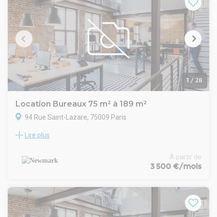
- Durée : 3/6/9 ans
- Fiscalité : TVA
- Indice : ILAT
- Indexation : Annuelle au 1er janvier
- Dépôt de garantie : 3 mois
- Loyers et charges : Trimestriels et d'avance
1
/
28
Location Bureaux 75 m² à 189 m²
94 Rue Saint-Lazare, 75009 Paris
Lire plus
Newmark vous propose à la location deux surfaces de
bureaux de 114 m² et 75 m² idéalement située au 94 rue
Saint-Lazare, dans le 9ème arrondissement de Paris, au sein
À partir de
d'un bel immeuble ancien sur cour. Ce cadre calme et
3 500 €/mois
lumineux offre un environnement de travail agréable, à
proximité immédiate des principaux transports et des
commerces.