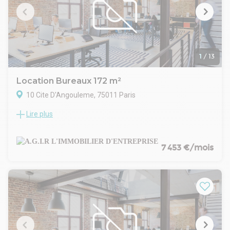
Disponibilité : Dès accord
1
/
13
Location Bureaux 172 m²
10 Cite D'Angouleme, 75011 Paris
Lire plus
Dans l' ancienne manufacture Dutertre, nous vous
proposons une belle surface lumineuse à usage de bureaux
à la location.Les bureaux, conçus par un architecte de renom,
offrent de beaux volumes et un cachet industriel.
7 453 €/mois
Hauteur sous-plafond 3,70 m
La surface est composée d'un grand open-space, 4
bureaux/salles de réunions, une belle cuisine aménagée et
deux sanitaires.
Climatisation réversible
Baie de brassage et câblage informatique
Parquet dans l' open-space - Bolon dans les bureaux.
Double accès