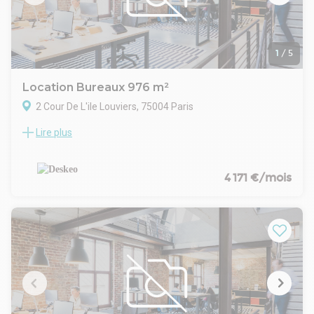
Rack à vélos dans la cour
Loyer exonéré de TVA - CRL 2,5% -Frais d' acte à prévoir
Honoraire de commercialisation 30 % HT du loyer annuel HT
HC
1
/
5
Location Bureaux 976 m²
2 Cour De L'ile Louviers, 75004 Paris
Lire plus
Location bureau Paris 4 | Morland Location de bureau Paris 4
- Morland. Emplacement stratégique du 4? arrondissement,
à deux pas des quais de Seine. Situé au 17 Boulevard
Morland, 976 m² au 2? étage d'un immeuble emblématique.
4 171 €/mois
Jusqu'à 86 collaborateurs avec possibilité de postes
flexibles. Pourquoi choisir Deskeo Morland ? Adresse
emblématique du 4? arrondissement, entre la Seine, Bastille
et le Marais. Bâtiment restructuré en un lieu de vie à part
entière. Services : Wifi, Imprimante, Entretien, Sécurité,
Phonebooth, Tisanerie, Fontaine à eau, Parking,
Maintenance Métro : Sully-Morland - 2 min / Bastille - 7 min