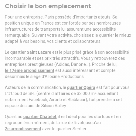
Un tarif ultra-compétitif pour un espace clé en main
Choisir le bon emplacement
Ne manquez pas cette opportunité unique ! Contactez-nous
dès maintenant pour organiser une visite.
Pour une entreprise, Paris possède d’importants atouts. Sa
position unique en France est confortée par ses nombreuses
infrastructures de transports lui assurant une accessibilité
remarquable. Suivant votre activité, choisissez le quartier le mieux
adapté à vos besoins, vos clients et collaborateurs.
Le
quartier Saint Lazare
est le plus prisé grâce à son accessibilité
incomparable et ses prix très attractifs. Vous y retrouverez des
entreprises prestigieuses (Adidas, Danone…). Proche de lui,
le 17ème arrondissement
est aussi intéressant et compte
désormais le siège d’Allociné Productions.
Acteurs de la communication, le
quartier Opéra
est fait pour vous.
L’#Cloud de SFL (centre d’affaires de 33 000 m² accueillant
notamment Facebook, Airbnb et Blablacar), fait prendre à cet
espace des airs de Silicon Valley.
Quant au
quartier Châtelet
, il est idéal pour les startups et en
regroupe énormément, de la rue de Rivoli jusqu’au
2e arrondissement
avec le quartier Sentier.