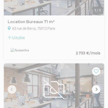
1
/
3
Location Bureaux 71 m²
62 rue de Bercy, 75012 Paris
Lire plus
proche gare Bercy, Palais omnisports, et jardin de Bercy,
Métro Bercy (ligne 6)
Dans un Immeuble mixte récent, au 1er étage environ 71 m2
donnant sur terrasses-jardin, avec terrasse-loggia de 6 m2
2 733 €/mois
aménagé en 3 espaces distribués autour d'une entrée
Chauffage individuel électrique - avec 2 parkings en sous-sol