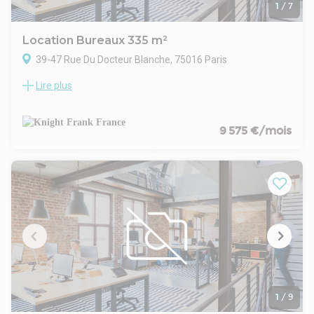
1
/
7
Location Bureaux 335 m²
39-47 Rue Du Docteur Blanche, 75016 Paris
Lire plus
Nous vous proposons à la location une surface de 335 m² en
RDC avec une grande vitrine sur rue. La surface se trouve à
proximité de la ligne 9, dispose de la climatisation et est
facilement modulable.Très grande linéaire de façade
9 575 €/mois
permettant une très bonne visibilité sur cette rue.
Immédiatement disponible à la location
1
/
9