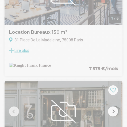
soit 497 EUR/postes
Loyer pour le 5ème : 166 500 EUR soit 513 EUR/postes
Loyer tout inclus (charges, fiscalité, Mobilier neuf, Ménage
quotidien, Internet, Electricité, Entretien des équipements
1
/
6
(climatisation, extincteurs), Dépannage menues réparations)
Location Bureaux 150 m²
31 Place De La Madeleine, 75008 Paris
Lire plus
Dans un immeuble haussmannien situé au coeur du 8ème
arrondissement de Paris, nous vous proposonsune surface
d'environ 150 m² de bureau au 3ème étage.
Le plateau est traversant et peu profond permettant une
7 375 €/mois
grande flexibilité dans l'aménagement . Les bureaux sont en
très bon état d'usage avec climatisation et moquette au sol.
Les bureaux sont disponibles dans le cadre d'un bail
dérogatoire du 1er Décembre 2026 jusqu'au 31 Octobre
2027.