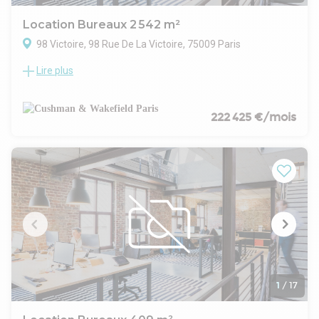
est une adresse de choix pour les entreprises visionnaires.
Location Bureaux 2 542 m²
98 Victoire, 98 Rue De La Victoire, 75009 Paris
Lire plus
Le 98 Victoire allie l'élégance de son architecture à la qualité
de ses prestations : Hall d'accueil épuré et ouvert sur un patio
végétalisé, espaces de convivialité, plateaux de bureaux
généreux et modulables, jardins et toitures terrasses comme
222 425 €/mois
autant d'espaces de travail informels pour stimuler la
créativité de chacun.
Le projet de restructuration et d'extension
du 98 Victoire s'inscrit dans une démarche
raisonnée de conservation, de valorisation et de réversibilité
du bâti et de ses usages.
L'intervention se fait majoritairement dans
l'existant, et la complète d'une extension pour y intégrer un
programme de bureaux qui offre des espaces de convivialité
et des espaces extérieurs qualitatifs.
Cet immeuble de bureaux se situe à proximité immédiate
des transports en communs :
1
/
17
4 minutes à pieds des Métros 3 et 9.
5 minutes à pieds de la Gare Saint Lazare .