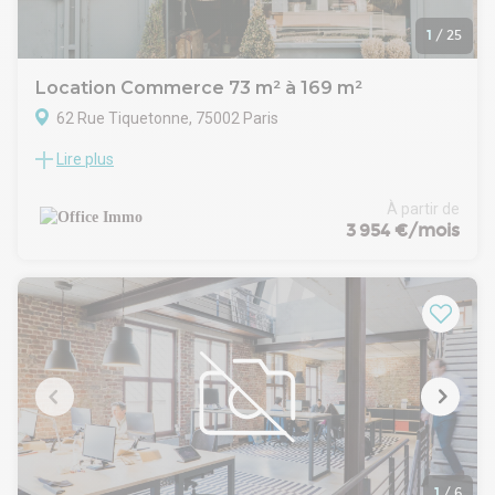
1
/
25
Location Commerce 73 m² à 169 m²
62 Rue Tiquetonne, 75002 Paris
Lire plus
A proximité immédiate du métro et de la rue du Louvre et de
la rue Etienne Marcel,
Au rez-de-chaussée sur cour d' un immeuble de bon
À partir de
standing.
3 954 €/mois
OFFICE vous propose un local commercial à la location et en
exclusivité répartie comme suit:
-Rez-de de chaussée de 52 m2 composé d' un espace ouvert
d' un bureau cloisonné d environ 6m2 et d un sous-sol de
44m2 directement accessible avec un escalier intérieur
desservant un espace ouvert et un sanitaire.
Belle hauteur sous plafond-Idéal Show-room
OFFICE vous propose également à la location
(indépendamment à la surface du RDC )et en exclusivité
répartie comme suit une surface de 73m2:
Niveau 1 : Une entrée / espace d'accueil, Trois bureaux
indépendants, Un espace archives, Un sanitaire
1
/
6