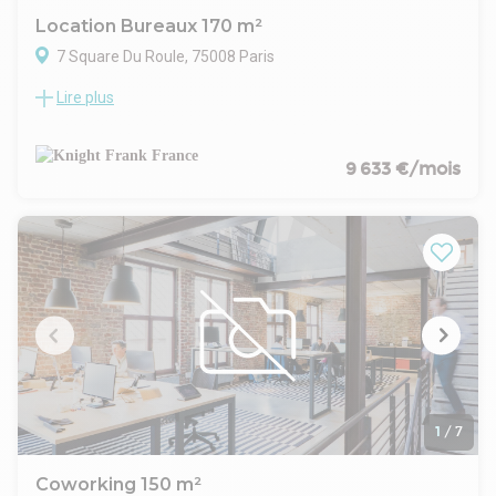
Location Bureaux 170 m²
7 Square Du Roule, 75008 Paris
Lire plus
A proximité immédiate du Parc Monceau, nous vous
proposons des bureaux rénovés, au sein d'un Square privé.
Les bureaux sont d'un très bon standing, ils bénéficient de
beaux volumes, du cachet de l'ancien allié au moderne.
9 633 €/mois
1
/
7
Coworking 150 m²