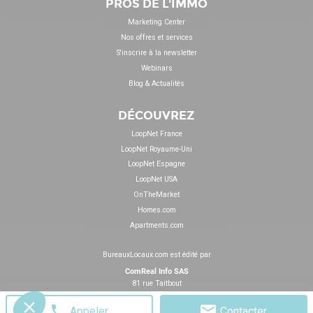
PROS DE L'IMMO
Marketing Center
Nos offres et services
S'inscrire à la newsletter
Webinars
Blog & Actualités
DÉCOUVREZ
LoopNet France
LoopNet Royaume-Uni
LoopNet Espagne
LoopNet USA
OnTheMarket
Homes.com
Apartments.com
BureauxLocaux.com est édité par
ComReal Info SAS
81 rue Taitbout
75009 Paris
Appeler
Contacter