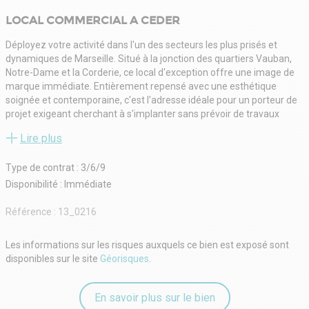
LOCAL COMMERCIAL A CEDER
Déployez votre activité dans l'un des secteurs les plus prisés et
dynamiques de Marseille. Situé à la jonction des quartiers Vauban,
Notre-Dame et la Corderie, ce local d'exception offre une image de
marque immédiate. Entièrement repensé avec une esthétique
soignée et contemporaine, c'est l'adresse idéale pour un porteur de
projet exigeant cherchant à s'implanter sans prévoir de travaux
lourds.
Lire plus
Un agencement optimisé
Ce bien de 140 m² utiles se distingue par une sectorisation
Type de contrat : 3/6/9
intelligente, permettant de cumuler accueil client et zone technique
ou de stockage :
Disponibilité : Immédiate
-
Double espace de vente (50 m² + 40 m²) : Deux volumes lumineux et
Référence :
13_0216
communicants, rénovés avec des matériaux de qualité et une
palette de couleurs tendances. Parfait pour segmenter vos
Les informations sur les risques auxquels ce bien est exposé sont
collections ou créer un univers boutique + atelier/bureau.
disponibles sur le site
Géorisques
.
-
Sous-sol technique de 50 m² avec VMC : Un espace sain et ventilé,
idéal pour du stockage sécurisé, une réserve de stock importante ou
En savoir plus sur le bien
une zone de préparation.