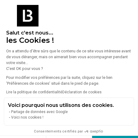
À propos de l'agence
MOUGEL IMMOBILIER PRO
Salut c'est nous...
les Cookies !
2086 Avenue Joseph Roumanille
13600
La Ciotat
On a attendu d'être sûrs que le contenu de ce site vous intéresse avant
Voir toutes les annonces de l'agence
de vous déranger, mais on aimerait bien vous accompagner pendant
votre visite...
C'est OK pour vous ?
Orpi PRO est le réseau national spécialisé en immobilier
d’entreprise et commercial de la coopérative Orpi. Fort de
Pour modifier vos préférences par la suite, cliquez sur le lien
plus de 55 agences spécialisées et réparties
'Préférences de cookies' situé dans le pied de page.
stratégiquement en France, nous accompagnons les
Lire la politique de confidentialité
Déclaration de cookies
TPE, PME, ETI, artisans, investisseurs, bailleurs privés et
Lire plus
foncières institutionnelles dans tous leurs besoins
Voici pourquoi nous utilisons des cookies.
immobiliers professionnels.
Partage de données avec Google
Voici nos cookies !
Avoir plus d'informations sur le bien
Consentements certifiés par