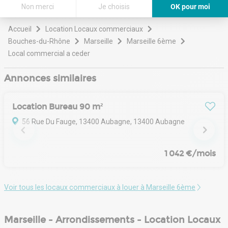
Non merci
Je choisis
OK pour moi
Axeptio consent
Plateforme de Gestion du Consentement : Personnalisez vos Options
Accueil
Location Locaux commerciaux
Notre plateforme vous permet d'adapter et de gérer vos paramètres de 
Bouches-du-Rhône
Marseille
Marseille 6ème
Local commercial a ceder
Annonces similaires
Location Bureau 90 m²
56 Rue Du Fauge, 13400 Aubagne, 13400 Aubagne
1 042 €/mois
Voir tous les locaux commerciaux à louer à Marseille 6ème
Marseille - Arrondissements - Location Locaux