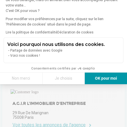
votre visite...
Consommation (énergie primaire) :
Non communiqué
C'est OK pour vous ?
En savoir plus sur le bien
Indice d'émission de gaz à effet de serre (GES)
Pour modifier vos préférences par la suite, cliquez sur le lien
'Préférences de cookies' situé dans le pied de page.
Lire la politique de confidentialité
Déclaration de cookies
Émissions :
Non communiqué
Voici pourquoi nous utilisons des cookies.
Partage de données avec Google
Voici nos cookies !
Consentements certifiés par
À propos de l'agence
Non merci
Je choisis
OK pour moi
Axeptio consent
Plateforme de Gestion du Consentement : Personnalisez vos Options
Notre plateforme vous permet d'adapter et de gérer vos paramètres de 
A.G.I.R L'IMMOBILIER D'ENTREPRISE
29 Rue De Marignan
75008
Paris
Voir toutes les annonces de l'agence