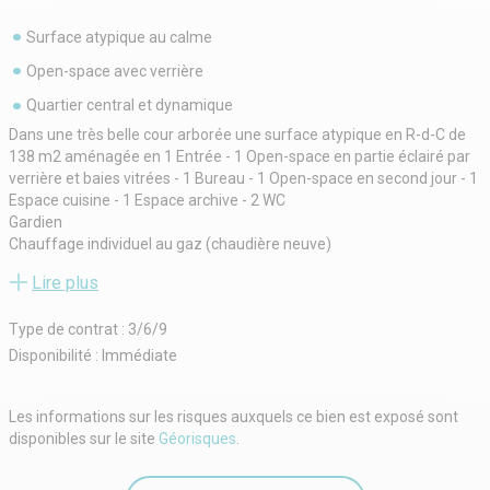
Surface atypique au calme
Open-space avec verrière
Quartier central et dynamique
Dans une très belle cour arborée une surface atypique en R-d-C de
138 m2 aménagée en 1 Entrée - 1 Open-space en partie éclairé par
verrière et baies vitrées - 1 Bureau - 1 Open-space en second jour - 1
Espace cuisine - 1 Espace archive - 2 WC
Gardien
Chauffage individuel au gaz (chaudière neuve)
Fibre dans l'immeuble
Lire plus
Double accès
Racks à vélos
Type de contrat : 3/6/9
Configuration idéale pour un show-room
Une franchise de loyer sera consentie pour les aménagements
Disponibilité : Immédiate
Conditions financières :
LOYER MENSUEL : 6 680 € HT Charges comprises (charges
Les informations sur les risques auxquels ce bien est exposé sont
immeuble + Taxe Bureaux + Taxe foncière inclus).
disponibles sur le site
Géorisques
.