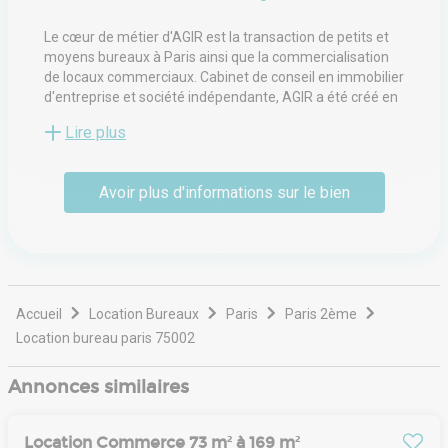
Le cœur de métier d'AGIR est la transaction de petits et
moyens bureaux à Paris ainsi que la commercialisation
de locaux commerciaux. Cabinet de conseil en immobilier
d'entreprise et société indépendante, AGIR a été créé en
1958, il accompagne ses clients dans la réalisation de
Lire plus
leurs développements et de leur stratégie immobilière.
AGIR est une entreprise à taille humaine permettant un
engagement personnel fort de la part des collaborateurs.
Avoir plus d'informations sur le bien
Accueil
Location Bureaux
Paris
Paris 2ème
Location bureau paris 75002
Annonces similaires
Location Commerce 73 m² à 169 m²