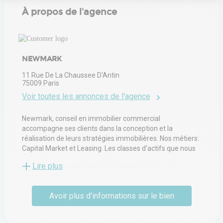
À propos de l'agence
Notre plateforme vous permet d'adapter et de gérer vos paramètres de 
NEWMARK
11 Rue De La Chaussee D'Antin
75009
Paris
Voir toutes les annonces de l'agence
Newmark, conseil en immobilier commercial
accompagne ses clients dans la conception et la
réalisation de leurs stratégies immobilières. Nos métiers:
Capital Market et Leasing. Les classes d'actifs que nous
adressons : bureaux, retail, résidentiel.
Lire plus
L'intérêt de nos clients est au centre de nos
considérations et pour mener à bien nos succès
Avoir plus d'informations sur le bien
collectifs, nous nous appuyons sur trois grands piliers :
l'ADN financier du groupe Newmark, le recrutement des
meilleurs talents du marché et l'innovation