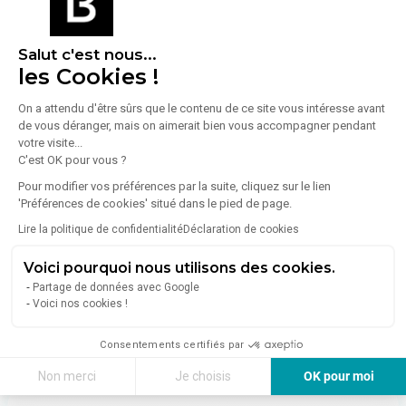
En savoir plus sur le quartier
Salut c'est nous...
les Cookies !
Énergie
On a attendu d'être sûrs que le contenu de ce site vous intéresse avant
de vous déranger, mais on aimerait bien vous accompagner pendant
Diagnostic de performance énergétique (DPE)
votre visite...
C'est OK pour vous ?
Pour modifier vos préférences par la suite, cliquez sur le lien
Consommation (énergie primaire) :
Non communiqué
'Préférences de cookies' situé dans le pied de page.
En savoir plus sur le bien
Lire la politique de confidentialité
Déclaration de cookies
Indice d'émission de gaz à effet de serre (GES)
Voici pourquoi nous utilisons des cookies.
Partage de données avec Google
Émissions :
Non communiqué
Voici nos cookies !
Consentements certifiés par
Non merci
Je choisis
OK pour moi
Axeptio consent
Plateforme de Gestion du Consentement : Personnalisez vos Options