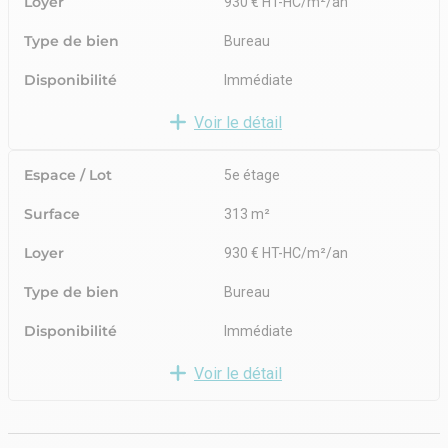
Loyer
930 € HT-HC/m²/an
Parcs à vélos sécurisé
Vestiaires et douches
Type de bien
Bureau
Inclut des terrasses d’une surface totale de 136 m²
Disponibilité
Immédiate
Voir le détail
Espace / Lot
5e étage
Surface
313 m²
Loyer
930 € HT-HC/m²/an
Type de bien
Bureau
Disponibilité
Immédiate
Voir le détail