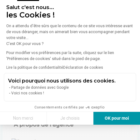
Salut c'est nous...
les Cookies !
Énergie
Diagnostic de performance énergétique (DPE)
On a attendu d'être sûrs que le contenu de ce site vous intéresse avant
de vous déranger, mais on aimerait bien vous accompagner pendant
votre visite...
C'est OK pour vous ?
Consommation (énergie primaire) :
Non communiqué
Pour modifier vos préférences par la suite, cliquez sur le lien
En savoir plus sur le bien
Indice d'émission de gaz à effet de serre (GES)
'Préférences de cookies' situé dans le pied de page.
Lire la politique de confidentialité
Déclaration de cookies
Émissions :
Non communiqué
Voici pourquoi nous utilisons des cookies.
Partage de données avec Google
Voici nos cookies !
Consentements certifiés par
Non merci
Je choisis
OK pour moi
À propos de l'agence
Axeptio consent
Plateforme de Gestion du Consentement : Personnalisez vos Options
Notre plateforme vous permet d'adapter et de gérer vos paramètres de 