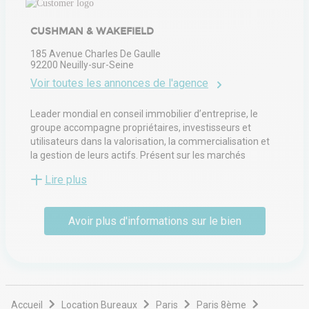
CUSHMAN & WAKEFIELD
185 Avenue Charles De Gaulle
92200
Neuilly-sur-Seine
Voir toutes les annonces de l'agence
Leader mondial en conseil immobilier d’entreprise, le
groupe accompagne propriétaires, investisseurs et
utilisateurs dans la valorisation, la commercialisation et
la gestion de leurs actifs. Présent sur les marchés
tertiaire, commercial et industriel, il propose des services
Lire plus
allant de la transaction locative et vente à l’expertise, la
gestion d’immeubles, l’aménagement d’espaces et la
stratégie d’implantation. Ses équipes multidisciplinaires
Avoir plus d'informations sur le bien
interviennent auprès d’entreprises de toutes tailles pour
optimiser la performance immobilière et créer de la
valeur durable. Fort d’un réseau international et d’une
implantation locale, il associe expertise sectorielle et
connaissance fine des marchés régionaux afin
d’apporter des solutions sur mesure.
Accueil
Location Bureaux
Paris
Paris 8ème