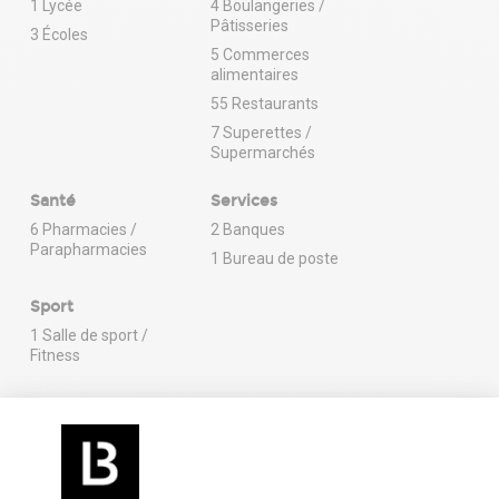
1 Lycée
4 Boulangeries /
Pâtisseries
3 Écoles
5 Commerces
alimentaires
55 Restaurants
7 Superettes /
Supermarchés
Santé
Services
6 Pharmacies /
2 Banques
Parapharmacies
1 Bureau de poste
Sport
1 Salle de sport /
Fitness
En savoir plus sur le quartier