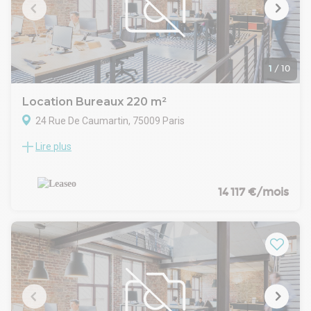
exposé sont disponibles sur le site Géorisques :
www.georisques.gouv.fr
Conditions juridiques et financieres :
Bail : 3-6-9 ans
Régime fiscal : T.V.A.
1
/
10
Indexation : Indexation annuelle selon indice ILAT
Modalités : Paiement trimestriellement d'avance
Location Bureaux 220 m²
Dépot de garantie : 3 mois HT HC
24 Rue De Caumartin, 75009 Paris
Honoraires :
Lire plus
OPERA / MADELEINE : Dans un bel immeuble en pierre de
taille ravalé dans un quartier très dynamique, LEASEO vous
propose à la location des bureaux lumineux offrant une
configuration idéale- Taxe bureaux : 26.71 € /m²/an
14 117 €/mois
- Taxe foncière : 17.08 € /m²/an
.- Surface aménagée en 1 grand open space, 2 bureaux de 4
postes, 3 salles de réunions, coin cuisine et sanitaires
- Balcon filant
- Bureaux rénovés, en excellent état
- Locaux traversants et très lumineux
- Double vitrage
- Parquet massif avec plancher technique