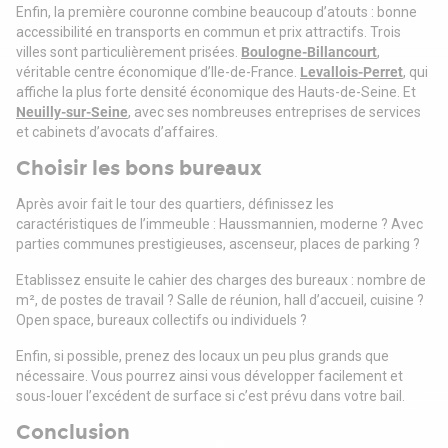
Immeuble 36 Caire : 292 m2 - 3 000 000 euros
Enfin, la première couronne combine beaucoup d’atouts : bonne
Charges annuelles : 8 971,99 euros
accessibilité en transports en commun et prix attractifs. Trois
Taxe foncière : 7 243,00 euros
villes sont particulièrement prisées.
Boulogne-Billancourt
,
véritable centre économique d’Ile-de-France.
Levallois-Perret
, qui
affiche la plus forte densité économique des Hauts-de-Seine. Et
Neuilly-sur-Seine
, avec ses nombreuses entreprises de services
et cabinets d’avocats d’affaires.
Choisir les bons bureaux
Après avoir fait le tour des quartiers, définissez les
caractéristiques de l’immeuble : Haussmannien, moderne ? Avec
parties communes prestigieuses, ascenseur, places de parking ?
Etablissez ensuite le cahier des charges des bureaux : nombre de
m², de postes de travail ? Salle de réunion, hall d’accueil, cuisine ?
Open space, bureaux collectifs ou individuels ?
Enfin, si possible, prenez des locaux un peu plus grands que
nécessaire. Vous pourrez ainsi vous développer facilement et
sous-louer l’excédent de surface si c’est prévu dans votre bail.
Conclusion