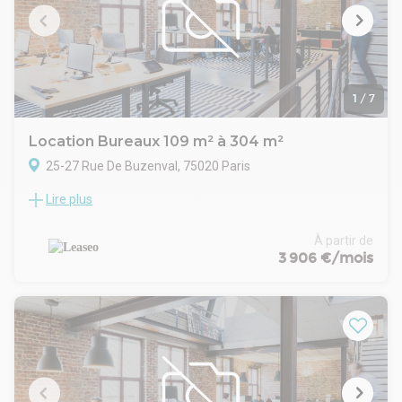
d'informations et une visite rapide !
1
/
7
Location Bureaux 109 m² à 304 m²
25-27 Rue De Buzenval, 75020 Paris
Lire plus
LEASEO vous propose à la location des bureaux traversants,
calmes et lumineux au sein d'un immeuble moderne, à deux
pas de la place de la Nation. Répartis sur deux niveaux, ces
À partir de
espaces fonctionnels et facilement modulables offrent un
3 906 €/mois
cadre de travail idéal, parfaitement desservi par les métros,
le RER A et le tramway.- Taxe bureaux : 21.99 € /m²/an
- Taxe foncière : 26.31 € /m²/an
.- Surface aménager en plusieurs bureaux sur 2 niveaux
(RDC + R+1)
- Locaux traversants, calmes et lumineux
- Plateaux fonctionnels, peu de contraintes porteuses
- Division possible entre le RDC et le R+1