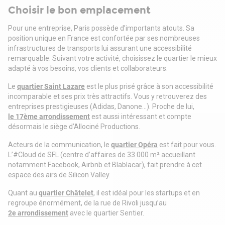
. Mobilier design
Choisir le bon emplacement
. Accès avec badges
. Fibre optique
Pour une entreprise, Paris possède d’importants atouts. Sa
Lot 32 (26 postes) :
position unique en France est confortée par ses nombreuses
Rdc : 56.37 / 8 postes
infrastructures de transports lui assurant une accessibilité
1er : 50.25 / 18 postes
remarquable. Suivant votre activité, choisissez le quartier le mieux
Lot 36 (50 postes) :
adapté à vos besoins, vos clients et collaborateurs.
Rdc : 76.89 / 18 postes
1er : 68.86 / 16 postes
Le
quartier Saint Lazare
est le plus prisé grâce à son accessibilité
2eme : 59.89 / 16 postes
incomparable et ses prix très attractifs. Vous y retrouverez des
Immeuble indépendant
entreprises prestigieuses (Adidas, Danone…). Proche de lui,
Surface RDC : 133,26 m²
le 17ème arrondissement
est aussi intéressant et compte
Situation/Transports :
désormais le siège d’Allociné Productions.
Bus Réaumur - Sébastopol (Ligne 20, Ligne 38, Ligne N12,
Acteurs de la communication, le
quartier Opéra
est fait pour vous.
Ligne N14, Ligne Noctilien N13, Ligne N23), Sentier (Ligne 39),
L’#Cloud de SFL (centre d’affaires de 33 000 m² accueillant
Poissonnière - Bonne Nouvelle (Ligne 32)
notamment Facebook, Airbnb et Blablacar), fait prendre à cet
Métro Bonne Nouvelle (Ligne 8, Ligne 9), Sentier (Ligne 3),
espace des airs de Silicon Valley.
Réaumur-Sébastopol (Ligne 4)
RER Chatelet-Les Halles (Ligne A, Ligne B, Ligne D)
Quant au
quartier Châtelet
, il est idéal pour les startups et en
Transilien Châtelet les Halles (Ligne RER A, Ligne RER B,
regroupe énormément, de la rue de Rivoli jusqu’au
Ligne RER D)
2e arrondissement
avec le quartier Sentier.
Immeuble 32 Caire : 107 m2 - 1 000 000 euros