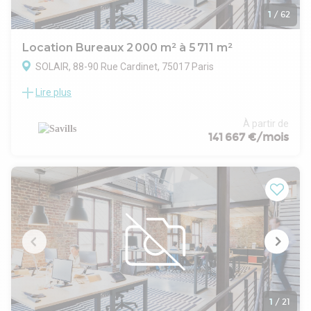
1
/
62
Location Bureaux 2 000 m² à 5 711 m²
SOLAIR, 88-90 Rue Cardinet, 75017 Paris
Lire plus
SAVILLS vous propose à la location un immeuble
indépendant en R+8, offrant 5 711 m² de bureaux et
d'espaces communs, idéal pour accueillir jusqu'à 562
À partir de
collaborateurs. Conçu par LBBA architecture, cet espace
141 667 €/mois
lumineux et moderne propose des volumes généreux et des
vues dégagées sur la capitale. Profitez de 500 m² d'espaces
extérieurs, incluant terrasses et rooftop avec vue
panoramique à 360°, ainsi que 285 m² d'espaces plantés
pour un cadre de travail inspirant.
Les prestations incluent un Business Center, un espace de
coworking, une zone de restauration et un espace
wellness/sport, complétés par un auditorium de 117 places.
L'immeuble, conforme aux normes environnementales et
bien-être, est climatisé et utilise la géothermie, répondant au
Décret tertiaire 2040. Certifié BREEAM Niveau EXCELLENT,
WELL niveau GOLD et Wiredscore niveau GOLD, cet espace
1
/
21