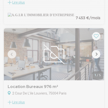
Lire plus
Dans l' ancienne manufacture Dutertre, nous vous
proposons une belle surface lumineuse à usage de bureaux
à la location.Les bureaux, conçus par un architecte de renom,
offrent de beaux volumes et un cachet industriel.
7 453 €/mois
Hauteur sous-plafond 3,70 m
La surface est composée d'un grand open-space, 4
bureaux/salles de réunions, une belle cuisine aménagée et
deux sanitaires.
Climatisation réversible
Baie de brassage et câblage informatique
Parquet dans l' open-space - Bolon dans les bureaux.
Double accès
Rack à vélos dans la cour
Loyer exonéré de TVA - CRL 2,5% -Frais d' acte à prévoir
Honoraire de commercialisation 30 % HT du loyer annuel HT
HC
1
/
5
Location Bureaux 976 m²
2 Cour De L'ile Louviers, 75004 Paris
Lire plus
Location bureau Paris 4 | Morland Location de bureau Paris 4
- Morland. Emplacement stratégique du 4? arrondissement,