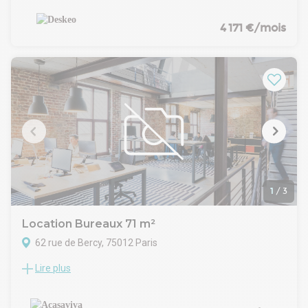
à deux pas des quais de Seine. Situé au 17 Boulevard
Morland, 976 m² au 2? étage d'un immeuble emblématique.
4 171 €/mois
Jusqu'à 86 collaborateurs avec possibilité de postes
flexibles. Pourquoi choisir Deskeo Morland ? Adresse
emblématique du 4? arrondissement, entre la Seine, Bastille
et le Marais. Bâtiment restructuré en un lieu de vie à part
entière. Services : Wifi, Imprimante, Entretien, Sécurité,
Phonebooth, Tisanerie, Fontaine à eau, Parking,
Maintenance Métro : Sully-Morland - 2 min / Bastille - 7 min
1
/
3
Location Bureaux 71 m²
62 rue de Bercy, 75012 Paris
Lire plus
proche gare Bercy, Palais omnisports, et jardin de Bercy,
Métro Bercy (ligne 6)
Dans un Immeuble mixte récent, au 1er étage environ 71 m2