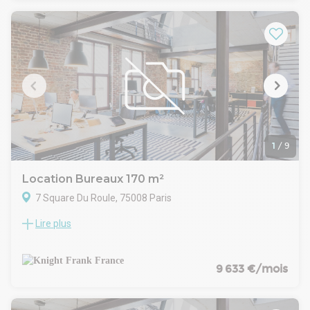
Immédiatement disponible à la location
1
/
9
Location Bureaux 170 m²
7 Square Du Roule, 75008 Paris
Lire plus
A proximité immédiate du Parc Monceau, nous vous
proposons des bureaux rénovés, au sein d'un Square privé.
Les bureaux sont d'un très bon standing, ils bénéficient de
beaux volumes, du cachet de l'ancien allié au moderne.
9 633 €/mois