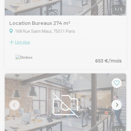
1
/
5
Location Bureaux 274 m²
168 Rue Saint-Maur, 75011 Paris
Lire plus
Location bureaux Paris 11 | Parmentier Location de bureaux
Paris 11 - Parmentier. Immeuble de 4 étages au 168 rue
Saint-Maur, 1 665 m² pouvant accueillir jusqu'à 150
collaborateurs. Ancienne manufacture industrielle atypique
653 €/mois
avec verrière, belle hauteur sous plafond, cour intérieure
aménagée et parking vélos. Pourquoi louer des bureaux à
Parmentier ? Le 11ème arrondissement est très vivant. Situé
entre Oberkampf et Bastille, secteur très prisé pour son
accessibilité et son dynamisme. Services : Entretien,
Sécurité, Phonebooth, Tisanerie, Wifi, Well-being Métro :
Goncourt/Hôpital Saint Louis - 3 min / Parmentier - 6 min /
Belleville - 6 min / République - 9 min
1
/
9