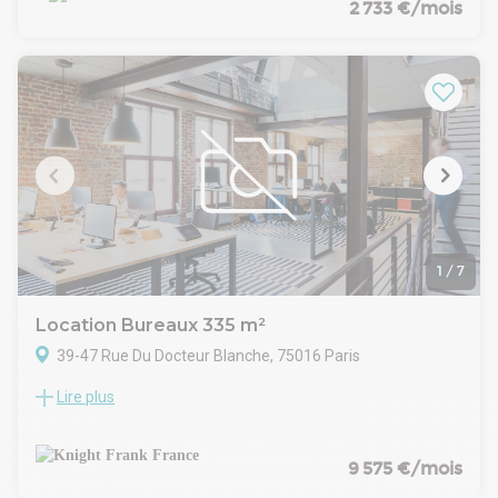
donnant sur terrasses-jardin, avec terrasse-loggia de 6 m2
2 733 €/mois
aménagé en 3 espaces distribués autour d'une entrée
Chauffage individuel électrique - avec 2 parkings en sous-sol
1
/
7
Location Bureaux 335 m²
39-47 Rue Du Docteur Blanche, 75016 Paris
Lire plus
Nous vous proposons à la location une surface de 335 m² en
RDC avec une grande vitrine sur rue. La surface se trouve à
proximité de la ligne 9, dispose de la climatisation et est
facilement modulable.Très grande linéaire de façade
9 575 €/mois
permettant une très bonne visibilité sur cette rue.