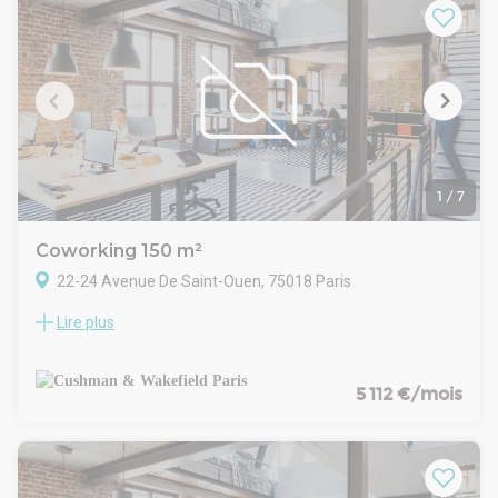
1
/
7
Coworking 150 m²
22-24 Avenue De Saint-Ouen, 75018 Paris
Lire plus
Cushman & Wakefield vous propose des bureaux d'exception
- 150 m² indépendants Avenue de St-Ouen
225 euros par poste
Emplacement idéal : au pied du métro La Fourche, ce plateau
5 112 €/mois
indépendant bénéficie d'un cadre de travail unique, à la fois
sécurisé et au calme, donnant sur une impasse paisible et
une cour intérieure arborée.
Un espace optimisé pour votre activité