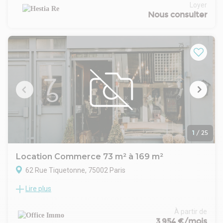
(30 postes)
Loyer
Construction :
Nous consulter
État de l'immeuble : Rénové
Parking intérieur : 16
Date (dernière mise à jour) : 2026-08-06
Bail : Contrat de prestations de services
Honoraires / Location: À la charge du preneur
Honoraires / Caract. : 10% HT du montant de la redevance
annuelle
Commentaires: Loyer pour le 2 et 3ème étage : 179 000 EUR
soit 497 EUR/postes
Loyer pour le 5ème : 166 500 EUR soit 513 EUR/postes
Loyer tout inclus (charges, fiscalité, Mobilier neuf, Ménage
quotidien, Internet, Electricité, Entretien des équipements
1
/
25
(climatisation, extincteurs), Dépannage menues réparations)
Location Commerce 73 m² à 169 m²
62 Rue Tiquetonne, 75002 Paris
Lire plus
A proximité immédiate du métro et de la rue du Louvre et de
la rue Etienne Marcel,
Au rez-de-chaussée sur cour d' un immeuble de bon
À partir de
standing.
3 954 €/mois