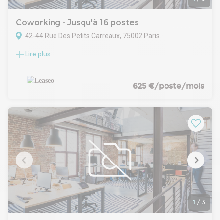
Coworking - Jusqu'à 16 postes
42-44 Rue Des Petits Carreaux, 75002 Paris
Lire plus
OFFRE PLUG & PLAY - Dans un immeuble en pierre de taille,
situé en plein coeur du Sentier, LEASEO vous propose à la
location des bureaux en très bon état et meublés- Taxe
bureaux : 26.71 € /m²/an
625 €/poste/mois
- Taxe foncière : 15 € /m²/an
.- Surface aménagée en 1 grand espace ouvert, 1 bureau, 1
salle de réunion, un espace kitchenette et sanitaires H/F
- Grande flexibilité d'aménagement
- Locaux équipés pour 16 postes
- Bureaux lumineux et calmes
- Sol béton ciré
- Aspect moderne et élégant
- Fibre optique / Câblage informatique
- Le loyer est de 10 000€ HT/mois et inclut le mobilier,
l'électricité, l'eau, le chauffage et les taxes
- Les informations sur les risques auxquels ce bien est
1
/
3
exposé sont disponibles sur le site Géorisques :