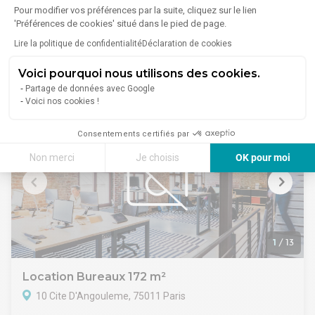
16 Rue Chapon, 75003 Paris
Bail : Contrat prestations de services
Pour modifier vos préférences par la suite, cliquez sur le lien
Régime fiscal : T.V.A.
'Préférences de cookies' situé dans le pied de page.
Lire plus
A toute proximité du M°Arts et Metiers, à louer une surface
Indexation : Indexation annuelle selon indice ILAT
Lire la politique de confidentialité
Déclaration de cookies
de bureau de 95m² au 1er étage.
Modalités : Paiement trimestriellement d'avance
CARACTERISTIQUES DE L'OFFRE
Dépot de garantie : 3 mois HT HC
Voici pourquoi nous utilisons des cookies.
Un grand Open Space
5 003 €/mois
Honoraires :
Un bureau
Partage de données avec Google
Voici nos cookies !
1 cuisine équipée
1 sanitaire avec lave mains
CONDITIONS FINANCIERES
Consentements certifiés par
Bail : 3/6/9 ans
Non merci
Je choisis
OK pour moi
Loyer mensuel : 5000 € HT HC
Disponibilité : Dès accord
Axeptio consent
Plateforme de Gestion du Consentement : Personnalisez vos Options
Notre plateforme vous permet d'adapter et de gérer vos paramètres de 
1
/
13
Location Bureaux 172 m²
10 Cite D'Angouleme, 75011 Paris