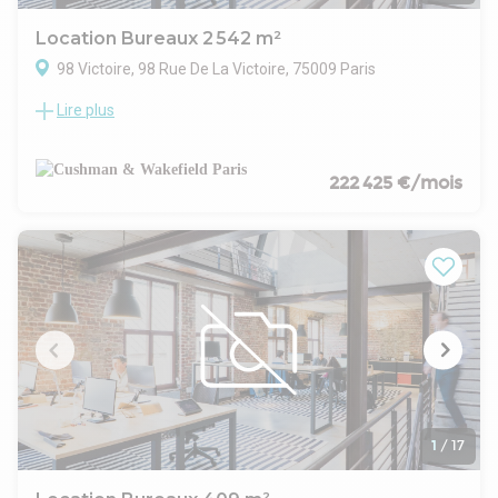
est une adresse de choix pour les entreprises visionnaires.
Location Bureaux 2 542 m²
98 Victoire, 98 Rue De La Victoire, 75009 Paris
Lire plus
Le 98 Victoire allie l'élégance de son architecture à la qualité
de ses prestations : Hall d'accueil épuré et ouvert sur un patio
végétalisé, espaces de convivialité, plateaux de bureaux
généreux et modulables, jardins et toitures terrasses comme
222 425 €/mois
autant d'espaces de travail informels pour stimuler la
créativité de chacun.
Le projet de restructuration et d'extension
du 98 Victoire s'inscrit dans une démarche
raisonnée de conservation, de valorisation et de réversibilité
du bâti et de ses usages.
L'intervention se fait majoritairement dans
l'existant, et la complète d'une extension pour y intégrer un
programme de bureaux qui offre des espaces de convivialité
et des espaces extérieurs qualitatifs.
Cet immeuble de bureaux se situe à proximité immédiate
des transports en communs :
1
/
17
4 minutes à pieds des Métros 3 et 9.
5 minutes à pieds de la Gare Saint Lazare .