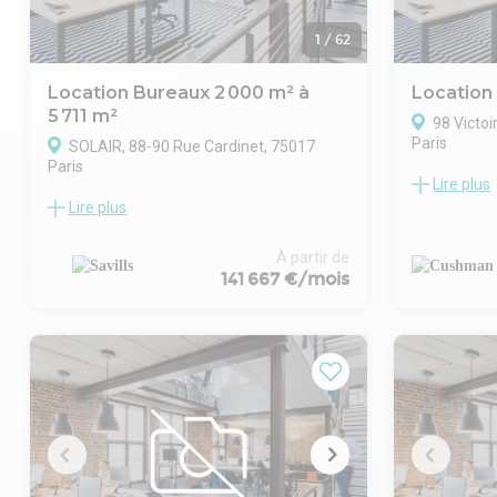
1
/
62
Location Bureaux 2 000 m² à
Location
5 711 m²
98 Victoi
Paris
SOLAIR, 88-90 Rue Cardinet, 75017
Paris
Lire plus
Le 98 Victoi
Lire plus
architecture
SAVILLS vous propose à la location un
: Hall d'accu
immeuble indépendant en R+8, offrant 5
végétalisé, 
711 m² de bureaux et d'espaces
À partir de
plateaux de
communs, idéal pour accueillir jusqu'à 562
141 667 €/mois
modulables, 
collaborateurs. Conçu par LBBA
comme autan
architecture, cet espace lumineux et
informels po
moderne propose des volumes généreux
chacun.
et des vues dégagées sur la capitale.
Le projet de
Profitez de 500 m² d'espaces extérieurs,
du 98 Victoi
incluant terrasses et rooftop avec vue
raisonnée de
panoramique à 360°, ainsi que 285 m²
et de révers
d'espaces plantés pour un cadre de travail
L'interventi
inspirant.