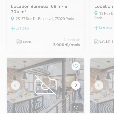
Location Bureaux 109 m² à
Location
304 m²
13 Rue D
Paris
25-27 Rue De Buzenval, 75020 Paris
Lire plus
Situé dans 
Lire plus
LEASEO vous propose à la location des
Opéra et Bo
bureaux traversants, calmes et lumineux
bureaux ind
au sein d'un immeuble moderne, à deux
À partir de
bureaux d'e
pas de la place de la Nation. Répartis sur
3 906 €/mois
m2.
deux niveaux, ces espaces fonctionnels et
Ces 2 burea
facilement modulables offrent un cadre de
27 m2 soit l
travail idéal, parfaitement desservi par les
m2) et offr
métros, le RER A et le tramway.- Taxe
l'un des deu
bureaux : 21.99 € /m²/an
par la sociét
- Taxe foncière : 26.31 € /m²/an
bénéficiez
.- Surface aménager en plusieurs bureaux
Attention :
sur 2 niveaux (RDC + R+1)
Électricité
- Locaux traversants, calmes et lumineux
Il ne sera p
- Plateaux fonctionnels, peu de contraintes
sous-locatio
porteuses
structure.
- Division possible entre le RDC et le R+1
1
/
9
Prestations
- Parkings : 4 places au R-2