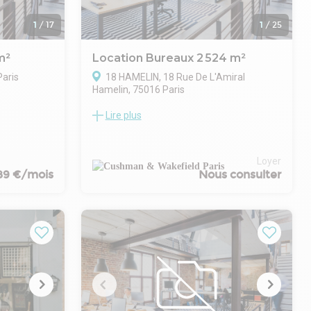
1
/
17
1
/
25
m²
Location Bureaux 2 524 m²
aris
18 HAMELIN, 18 Rue De L'Amiral
Hamelin, 75016 Paris
Lire plus
Entre l'avenue Kléber et l'avenue d'Iéna,
lace de la
CW vous propose à la location cet hôtel
particulier offrant un cadre de travail rare,
 d'accueil
associant élégance patrimoniale, volumes
s à la
Loyer
exceptionnels et prestations haut de
89 €/mois
Nous consulter
gamme.
x avec une
Entièrement restructuré, le 18 Hamelin
.
développe environ 2 524 m² de bureaux et
ompris la
d'espaces serviciels, au sein d'un
series) et
immeuble Art Nouveau remarquable, dont
l'architecture a été sublimée dans le
 base du
respect de son héritage historique. La
 honoraires
réhabilitation conjugue avec élégance le
cachet patrimonial - façades en pierre de