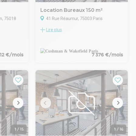
Location Bureaux 150 m²
n, 75018
41 Rue Réaumur, 75003 Paris
Lire plus
Cushman & Wakefield vous propose des
pose des
bureaux lumineux au 5ème étage
Découvrez des bureaux de 160 m² dans un
uen
immeuble de charme, offrant :
112 €/mois
7 376 €/mois
Parquet et moulures pour un cadre
u métro La
élégant,
t bénéficie
Une vue dégagée depuis un étage élevé,
a fois
Une cuisine équipée et sanitaires privatifs,
sur une
Un grand balcon.
térieure
Ces espaces sont parfaits pour allier
confort et fonctionnalité. Reprise de bail -
activité
contactez-nous pour plus d'informations
 lumière
et une visite rapide !
le de repos
n toute
1
/
15
1
/
16