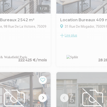
1
/
21
 Bureaux 2 542 m²
Location Bureaux 409 
re, 98 Rue De La Victoire, 75009
31 Rue De Mogador, 75009 P
Lire plus
Location Bureaux Paris 75009
re allie l'élégance de son
Magnifique immeuble d'angle P
 à la qualité de ses prestations
Trinité !
eil épuré et ouvert sur un patio
Dans un immeuble avec hôtesse
espaces de convivialité,
et parking, nous vous proposon
 bureaux généreux et
location un plateau de 409m2
222 425 €/mois
28 2
jardins et toitures terrasses
complètement ouvert, lumineu
t d'espaces de travail
très belle hauteur sous plafond
ur stimuler la créativité de
Les locaux ont été rénovés (y c
climatisation, sanitaires et huis
 restructuration et d'extension
sont totalement flexibles.
re s'inscrit dans une démarche
Provisions pour charges sur la
 conservation, de valorisation
budget 2024 hors assurance et
ibilité du bâti et de ses usages.
de gestion.
on se fait majoritairement dans