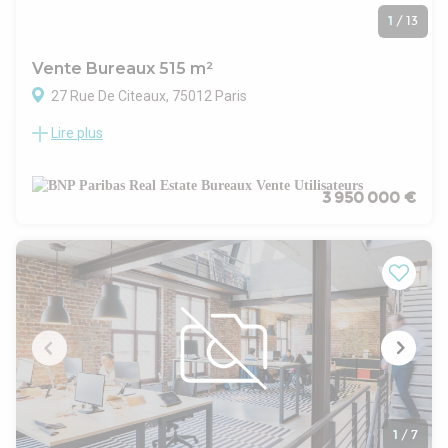
1
/
13
Vente Bureaux 515 m²
27 Rue De Citeaux, 75012 Paris
Lire plus
LOCAUX ATYPIQUES A VENDRE PROCHE GARE DE LYON
PARIS 12
BNP Paribas Real Estate vous propose de concrétiser un
achat stratégique avec l'acquisition de bureaux d'une
3 950 000 €
surface totale de 515 m² dans le 12 arrondissement de
Paris.
Situé dans un immeuble en copropriété, l'actif bénéficie d'un
fonctionnement entièrement indépendant, idéal pour des
projets nécessitant une totale autonomie de gestion.
Description détaillée du bien
Configuration du bâtiment : l'immeuble développe trois
étages sur un niveau de soussol, offrant une répartition
fonctionnelle et modulable des espaces.
Rezdechaussée : accueille des espaces ouverts et
cloisonnés, ainsi qu'une cuisine entièrement équipée,
permettant d'organiser à la fois des zones de travail
1
/
7