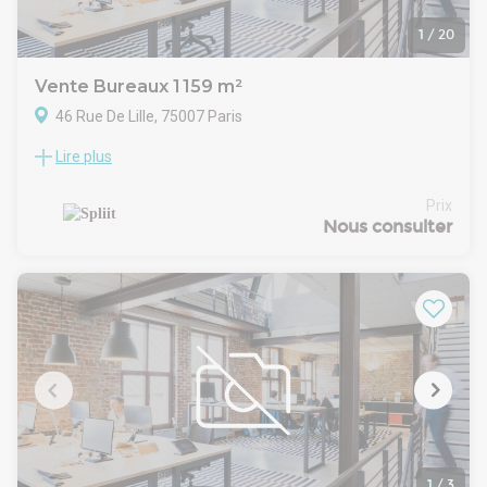
1
/
20
Vente Bureaux 1 159 m²
46 Rue De Lille, 75007 Paris
Lire plus
Vente et location Bureaux Paris 75007
Dans le quartier du 7ème arrondissement de Paris,
découvrez ces bureaux disponible en location ou à l'achat.
Prix
Ces bureaux sont dotés de services complets tels que salle
Nous consulter
de réunion, espace détente. Au sein d'un bâtiment
restructuré, ces locaux ont été entièrement restructurés
pour répondre aux normes les plus récentes en matière
d'aménagement de bureau. Ces bureaux sont conçus avec
une configuration décloisonnée, favorisant la transparence
et la connexion entre les différents services. Ces bureaux
sont disponibles en Bail Commercial, avec une durée de bail
de 3/6/9 ans.
Offre disponible à la vente et à la location.
1
/
3