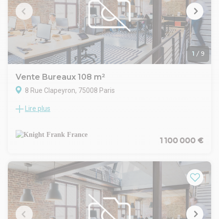
1
/
9
Vente Bureaux 108 m²
8 Rue Clapeyron, 75008 Paris
Lire plus
Idéalement situés au 8 rue Clapeyron, au cœur du 8ème
arrondissement de Paris, ces bureaux profitent d'un
environnement dynamique et recherché, à deux pas de la
gare Saint-Lazare, de ses nombreuses connexions de
1 100 000 €
transport ainsi que de l'ensemble des commerces et
services du quartier.
Développant une surface totale d'environ 98 m², les locaux
offrent une configuration fonctionnelle et qualitative. Le rez-
de-chaussée, d'une surface d'environ 88 m², se compose
d'un espace d'accueil et de six bureaux cloisonnés, répartis
entre une façade sur rue bénéficiant d'une bonne visibilité et
une partie plus calme donnant sur cour. Un sanitaire PMR