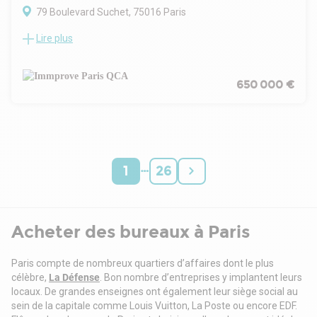
Transilien Gare Saint-Lazare (TER)
79 Boulevard Suchet, 75016 Paris
Transilien Gare Saint-Lazare (J, L)
Loi Carrez et affectation juridique en cours de détermination
Lire plus
Boulevard Suchet, Immprove vous propose à la vente des
locaux d'environ 56 m² en RDC.
Les locaux sont très calmes et les parties communes de bon
standing.
650 000 €
. Immeuble récent
. Parties communes de qualité
Locaux aménagés en :
. Accueil
. Espace ouvert
…
. Sanitaire privatif
1
26
. Parquet
. Chauffage au sol
Surface RDC : 56 m²
Situation/Transports :
Acheter des bureaux à Paris
Métro Michel-Ange Auteuil
Loi Carrez et affectation juridique en cours de détermination
Paris compte de nombreux quartiers d’affaires dont le plus
célèbre,
La Défense
. Bon nombre d’entreprises y implantent leurs
locaux. De grandes enseignes ont également leur siège social au
sein de la capitale comme Louis Vuitton, La Poste ou encore EDF.