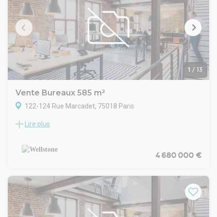
741,1m2 exploité en bureauxUn lot de 29,8m2 de
cave/circulation complète le lotPrix net vendeur : 10 000 000
€Honoraires à la charge de l'acquéreur : 4% HT .Possibilité de
diviser la surface et de n'acquérir que le Duplex. Le prix à la
division n'est pas établi.
1
/
13
Vente Bureaux 585 m²
122-124 Rue Marcadet, 75018 Paris
Lire plus
Venez découvrir un plateau d'un seul tenant à vendre.
Locaux rénovés, climatisés, prêt à l'emploi. Belle hauteur
sous plafond, Jardin privatif A proximité immédiate du
métro Lamarck Caulaincourt à 200 mètres ligne 12.
4 680 000 €
Idéal pour un centre de formation, école, une activité
médicale, association, ou tout simplement vos bureaux.