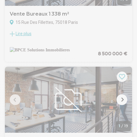
Vente Bureaux 1 338 m²
15 Rue Des Fillettes, 75018 Paris
Lire plus
BPCE Solutions Immobilières vous propose un plateau de
bureaux à la vente. L'actif développe un volume indépendant
de bureaux. Situé entre Chapelle Internationale et Rosa
Parks, le quartier est porté par de nombreux projets
8 500 000 €
d'envergure.
Plateau fonctionnel d'un seul tenant a été aménagé et
rénové. Nombreuses sorties de secours et 2 accès sur rue.
Classification locaux PMR. Chauffage collectif, Fibre optique,
PC de sécurité 24/24, 7/7 et contrôle d'accès privatif. 30
emplacements de parking.
RDC - 1338.00 m² - Prix : 6352.76 €/m²
Plateau cloisonné et open-space.
1
/
19