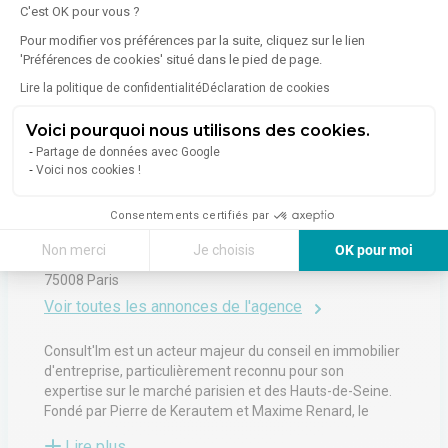
C'est OK pour vous ?
Pour modifier vos préférences par la suite, cliquez sur le lien
'Préférences de cookies' situé dans le pied de page.
Lire la politique de confidentialité
Déclaration de cookies
À propos de l'agence
Voici pourquoi nous utilisons des cookies.
Partage de données avec Google
Voici nos cookies !
4.8
(
164
Avis
)
Consentements certifiés par
CONSULT'IM
Non merci
Je choisis
OK pour moi
51 Rue De Miromesnil
75008
Paris
Axeptio consent
Plateforme de Gestion du Consentement : Personnalisez vos Options
Voir toutes les annonces de l'agence
Notre plateforme vous permet d'adapter et de gérer vos paramètres de 
Consult'Im est un acteur majeur du conseil en immobilier
d'entreprise, particulièrement reconnu pour son
expertise sur le marché parisien et des Hauts-de-Seine.
Fondé par Pierre de Kerautem et Maxime Renard, le
cabinet se distingue par une approche agile et innovante,
Lire plus