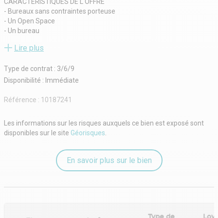
CARACTERISTIQUES DE L'OFFRE
- Bureaux sans contraintes porteuse
- Un Open Space
- Un bureau
- Accessibilité direct par ascenseur
Lire plus
CONDITIONS FINANCIERES
Bail : 3/6/9 ans
Type de contrat : 3/6/9
Loyer mensuel : 3750€ HC
Disponibilité : Immédiate
Disponibilité : Immédiate
Référence :
10187241
Les informations sur les risques auxquels ce bien est exposé sont
disponibles sur le site
Géorisques
.
En savoir plus sur le bien
Type de
Loye