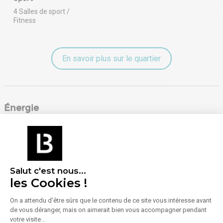
4 Salles de sport /
Fitness
En savoir plus sur le quartier
Énergie
Diagnostic de performance énergétique (DPE)
Consommation (énergie primaire) :
Non communiqué
Salut c'est nous...
En savoir plus sur le bien
Indice d'émission de gaz à effet de serre (GES)
les Cookies !
On a attendu d'être sûrs que le contenu de ce site vous intéresse avant
de vous déranger, mais on aimerait bien vous accompagner pendant
Émissions :
Non communiqué
votre visite...