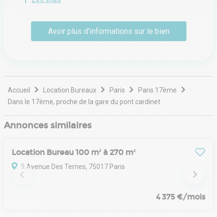
visant à simplifier la recherche de locaux pour les
entreprises. Sa spécialisation historique porte sur les
surfaces de bureaux et de commerces de moins de cinq
Avoir plus d'informations sur le bien
cents mètres carrés, répondant ainsi aux besoins
spécifiques des start-ups en croissance, des PME et des
enseignes en quête d'implantations stratégiques.
Accueil
Location Bureaux
Paris
Paris 17ème
Dans le 17ème, proche de la gare du pont cardinet
Annonces similaires
Location Bureau 100 m² à 270 m²
9 Avenue Des Ternes, 75017 Paris
4 375 €/mois