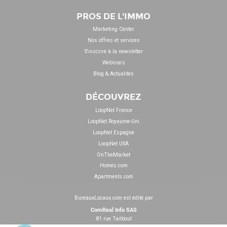
PROS DE L'IMMO
Marketing Center
Nos offres et services
S'inscrire à la newsletter
Webinars
Blog & Actualités
DÉCOUVREZ
LoopNet France
LoopNet Royaume-Uni
LoopNet Espagne
LoopNet USA
OnTheMarket
Homes.com
Apartments.com
BureauxLocaux.com est édité par
ComReal Info SAS
81 rue Taitbout