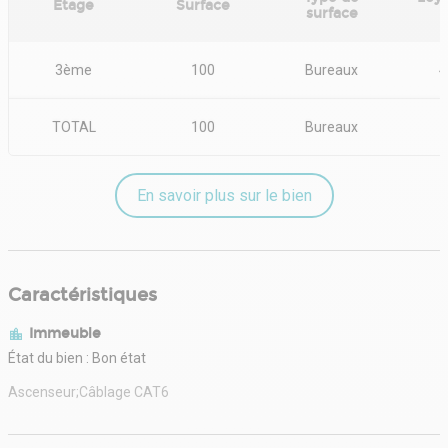
Etage
Surface
surface
3ème
100
Bureaux
4
TOTAL
100
Bureaux
En savoir plus sur le bien
Caractéristiques
Immeuble
État du bien : Bon état
Ascenseur;Câblage CAT6