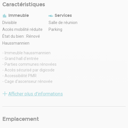
Caractéristiques
Immeuble
Services
Divisible
Salle de réunion
Accès mobilité réduite
Parking
État du bien : Rénové
Haussmannien
- Immeuble haussmannien
- Grand hall d'entrée
- Parties communes rénovées
- Accès sécurisé par digicode
- Accessibilité PMR
- Cage d'ascenseur rénovée
- Nombreux emplacements de parking
- Locaux livrés rénovés (4ème étage) et en très bon état (2ème)
Afficher plus d'informations
- Plateaux livrés en open-space, très peu de contraintes porteuses
- Espace tisanerie implanté entre la cour et la courette (alimentation
eau, électrique et évacuations)
- Remise en peinture + changement des revêtements de sols
Emplacement
- Mise en place de stores intérieurs
- Rack à vélo en sous-sol