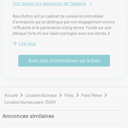
Voir toutes les annonces de l'agence
Alex Bolton est un cabinet de conseil en immobilier
d'entreprise qui se distingue par son engagement envers
l'efficacité et le partenariat à long terme. Fondé sur une
éthique forte et une vision partagée avec ses clients, il
accompagne investisseurs, entreprises et acteurs
Lire plus
institutionnels dans l’optimisation de leurs actifs
immobiliers. Grâce à une connaissance approfondie du
marché et une approche sur mesure, ses équipes
Avoir plus d'informations sur le bien
identifient les meilleures opportunités en bureaux,
commerces et activités. En plaçant la proximité et la
confiance au cœur de sa démarche, Alex Bolton agit
comme un véritable accélérateur de valeur pour ses
clients.
Accueil
Location Bureaux
Paris
Paris 9ème
Location bureau paris 75009
Annonces similaires