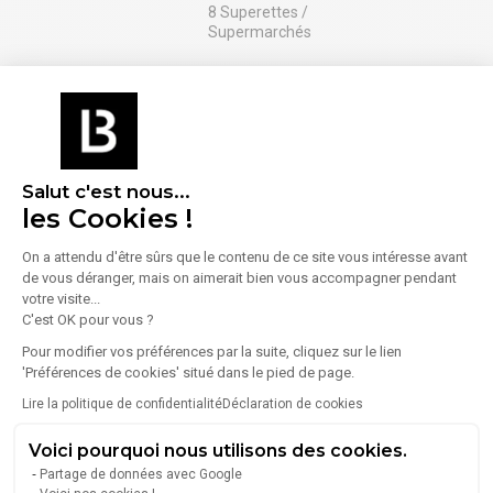
8 Superettes /
Supermarchés
Santé
Services
8 Pharmacies /
8 Banques
Parapharmacies
2 Bureaux de poste
Sport
Salut c'est nous...
les Cookies !
3 Salles de sport /
Fitness
On a attendu d'être sûrs que le contenu de ce site vous intéresse avant
de vous déranger, mais on aimerait bien vous accompagner pendant
votre visite...
En savoir plus sur le quartier
C'est OK pour vous ?
Pour modifier vos préférences par la suite, cliquez sur le lien
'Préférences de cookies' situé dans le pied de page.
Lire la politique de confidentialité
Déclaration de cookies
Énergie
Voici pourquoi nous utilisons des cookies.
Diagnostic de performance énergétique (DPE)
Partage de données avec Google