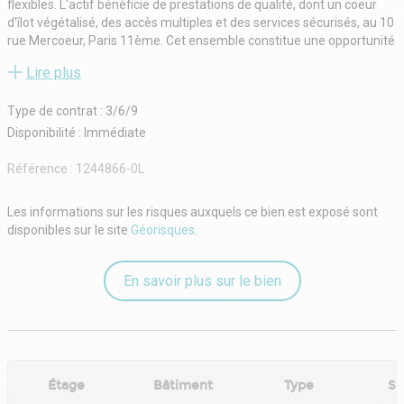
flexibles. L'actif bénéficie de prestations de qualité, dont un coeur
d'îlot végétalisé, des accès multiples et des services sécurisés, au 10
rue Mercoeur, Paris 11ème. Cet ensemble constitue une opportunité
idéale pour des utilisateurs à la recherche d'espaces de travail
Lire plus
fonctionnels et évolutifs dans un environnement central et
dynamique.
Type de contrat : 3/6/9
Disponibilité : Immédiate
Référence :
1244866-0L
Les informations sur les risques auxquels ce bien est exposé sont
disponibles sur le site
Géorisques
.
En savoir plus sur le bien
Étage
Bâtiment
Type
Su