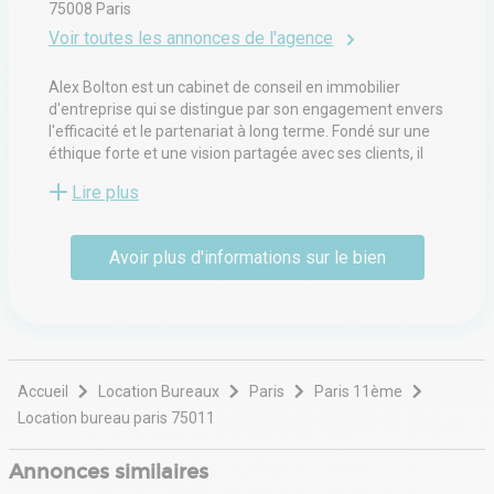
75008
Paris
Voir toutes les annonces de l'agence
Alex Bolton est un cabinet de conseil en immobilier
d'entreprise qui se distingue par son engagement envers
l'efficacité et le partenariat à long terme. Fondé sur une
éthique forte et une vision partagée avec ses clients, il
accompagne investisseurs, entreprises et acteurs
Lire plus
institutionnels dans l’optimisation de leurs actifs
immobiliers. Grâce à une connaissance approfondie du
marché et une approche sur mesure, ses équipes
Avoir plus d'informations sur le bien
identifient les meilleures opportunités en bureaux,
commerces et activités. En plaçant la proximité et la
confiance au cœur de sa démarche, Alex Bolton agit
comme un véritable accélérateur de valeur pour ses
clients.
Accueil
Location Bureaux
Paris
Paris 11ème
Location bureau paris 75011
Annonces similaires