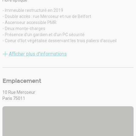
Fibre optique
- Immeuble restructuré en 2019
- Double accès : rue Mercoeur et rue de Belfort
- Ascenseur accessible PMR
- Deux monte-charges
- Présence d'un gardien et d'un PC sécurité
- Coeur d'îlot végétalisé desservant les trois paliers d'accueil
- Surfaces de bureaux fonctionnelles, lumineuses et bien agencées
- Plateaux traversants, flexibles, offrant de beaux volumes
Afficher plus d'informations
- Terrasse privative de 60 m² au R+4
- Climatisation réversible
- Connexion fibre optique
- Accès véhicules légers avec aire de manoeuvre dédiée
Emplacement
10 Rue Mercoeur
Paris 75011