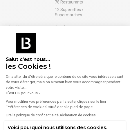
78 Restaurants
12 Superettes /
Supermarchés
Santé
Services
8 Pharmacies /
3 Banques
Parapharmacies
1 Bureau de poste
Sport
Salut c'est nous...
5 Salles de sport /
les Cookies !
Fitness
On a attendu d'être sûrs que le contenu de ce site vous intéresse avant
de vous déranger, mais on aimerait bien vous accompagner pendant
votre visite...
En savoir plus sur le quartier
C'est OK pour vous ?
Pour modifier vos préférences par la suite, cliquez sur le lien
'Préférences de cookies' situé dans le pied de page.
Lire la politique de confidentialité
Déclaration de cookies
Énergie
Voici pourquoi nous utilisons des cookies.
Diagnostic de performance énergétique (DPE)