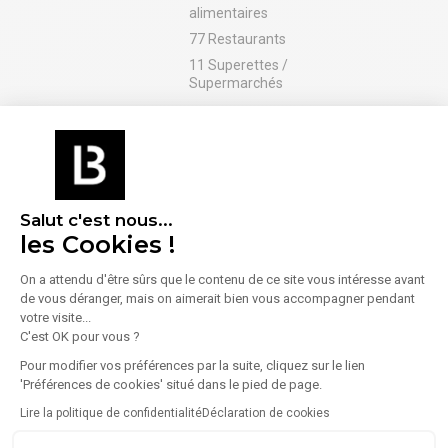
alimentaires
77 Restaurants
11 Superettes /
Supermarchés
Santé
Services
6 Pharmacies /
4 Banques
Parapharmacies
1 Bureau de poste
Salut c'est nous...
Sport
les Cookies !
2 Salles de sport /
Fitness
On a attendu d'être sûrs que le contenu de ce site vous intéresse avant
de vous déranger, mais on aimerait bien vous accompagner pendant
votre visite...
C'est OK pour vous ?
En savoir plus sur le quartier
Pour modifier vos préférences par la suite, cliquez sur le lien
'Préférences de cookies' situé dans le pied de page.
Lire la politique de confidentialité
Déclaration de cookies
Énergie