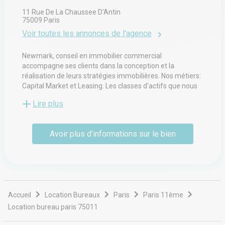
11 Rue De La Chaussee D'Antin
75009
Paris
Voir toutes les annonces de l'agence
Newmark, conseil en immobilier commercial
accompagne ses clients dans la conception et la
réalisation de leurs stratégies immobilières. Nos métiers:
Capital Market et Leasing. Les classes d'actifs que nous
adressons : bureaux, retail, résidentiel.
Lire plus
L'intérêt de nos clients est au centre de nos
considérations et pour mener à bien nos succès
Avoir plus d'informations sur le bien
collectifs, nous nous appuyons sur trois grands piliers :
l'ADN financier du groupe Newmark, le recrutement des
meilleurs talents du marché et l'innovation
technologique.
Accueil
Location Bureaux
Paris
Paris 11ème
Location bureau paris 75011