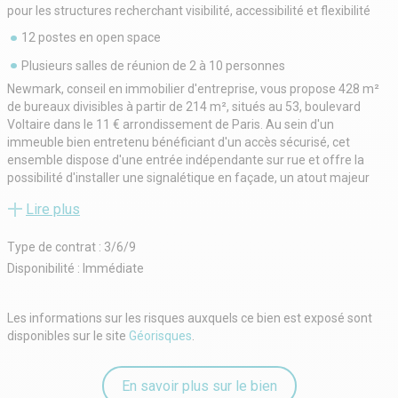
pour les structures recherchant visibilité, accessibilité et flexibilité
12 postes en open space
Plusieurs salles de réunion de 2 à 10 personnes
Newmark, conseil en immobilier d'entreprise, vous propose 428 m²
de bureaux divisibles à partir de 214 m², situés au 53, boulevard
Voltaire dans le 11 € arrondissement de Paris. Au sein d'un
immeuble bien entretenu bénéficiant d'un accès sécurisé, cet
ensemble dispose d'une entrée indépendante sur rue et offre la
possibilité d'installer une signalétique en façade, un atout majeur
pour les entreprises recherchant visibilité, accessibilité et flexibilité.
Lire plus
Entièrement aménagés, câblés et prêts à l'emploi, les bureaux se
répartissent sur deux niveaux de 214 m² chacun. Le rez-de-
Type de contrat : 3/6/9
chaussée propose une entrée directe sur rue, un grand open space
lumineux, une cuisine équipée, des sanitaires privatifs, plusieurs
Disponibilité : Immédiate
salles de réunion de 2 à 10 personnes ainsi que des espaces
modulables selon les besoins. Le premier étage accueille 12 postes
Les informations sur les risques auxquels ce bien est exposé sont
en open space, deux salles de réunion et un bureau fermé, dans un
disponibles sur le site
Géorisques
.
environnement calme et lumineux propice au travail collaboratif.
Disponibilité immédiate.
En savoir plus sur le bien