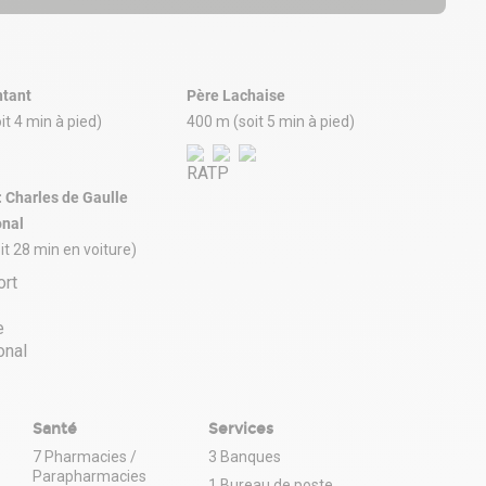
tant
Père Lachaise
it 4 min à pied)
400 m (soit 5 min à pied)
: Charles de Gaulle
onal
it 28 min en voiture)
Santé
Services
7 Pharmacies /
3 Banques
Parapharmacies
1 Bureau de poste