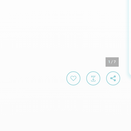
1
/
7