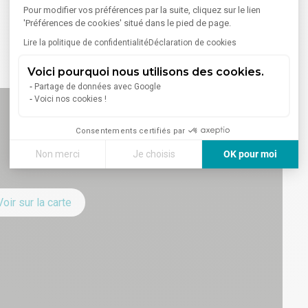
Pour modifier vos préférences par la suite, cliquez sur le lien
'Préférences de cookies' situé dans le pied de page.
Lire la politique de confidentialité
Déclaration de cookies
Voici pourquoi nous utilisons des cookies.
Partage de données avec Google
Voici nos cookies !
Consentements certifiés par
Non merci
Je choisis
OK pour moi
Axeptio consent
Plateforme de Gestion du Consentement : Personnalisez vos
Voir sur la carte
Notre plateforme vous permet d'adapter et de gérer vos paramè