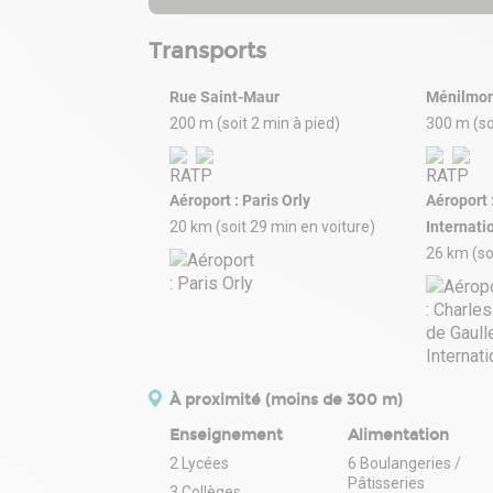
Transports
Rue Saint-Maur
Ménilmon
200 m (soit 2 min à pied)
300 m (so
Aéroport : Paris Orly
Aéroport 
20 km (soit 29 min en voiture)
Internati
26 km (so
À proximité (moins de 300 m)
Enseignement
Alimentation
2 Lycées
6 Boulangeries /
Pâtisseries
3 Collèges