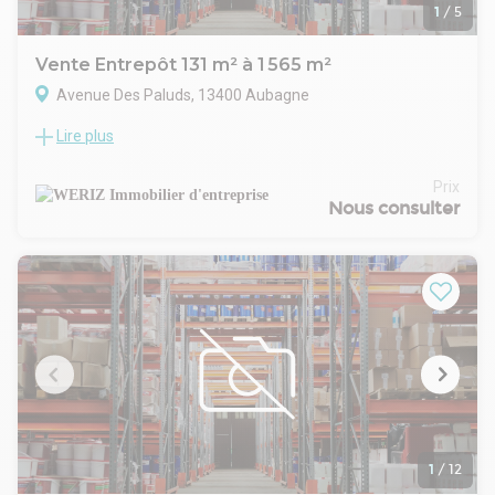
1
/
5
Vente Entrepôt 131 m² à 1 565 m²
Avenue Des Paluds, 13400 Aubagne
Lire plus
WERIZ, acteur indépendant et local du marché de
l'immobilier d'entreprise en Métropole Aix Marseille
Provence vous propose à la vente un local d'activité d'une
Prix
surface de 1 565 m² dont 790 m² d'entrepôt en RDC.
Nous consulter
Idéalement situé dans la zone industrielle des Paluds à
Aubagne, ce site bénéficie de 20 places de stationnement et
un terrain d'environ 1500 m² est disponible à l'arrière du
bâtiment.
1
/
12