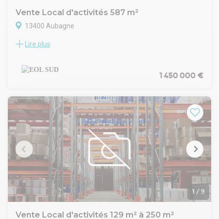
Vente Local d'activités 587 m²
13400 Aubagne
Lire plus
Situés dans la Zone d'Activités de Napollon à Aubagne, EOL
vous propose au sein d'un nouveau village d'entreprises
bénéficiant d'un cadre agréable, des locaux d'activités neufs
à la location ou à la vente.
1 450 000 €
Les locaux présentent une surface totale de 587 m² dont
138 m² de bureaux et 49 m² de mezzanine pour du stockage
ou un aménagement bureaux.
Ils sont idéalement situés à proximité immédiate des
autoroutes A50 et A52 et de la Zone d'Activités des Paluds.
1
/
9
Vente Local d'activités 129 m² à 250 m²