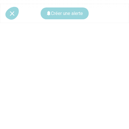
Créer une alerte
© 2026 CoStar Group
La plateforme spécialiste de l'immobilier professionnel
Ce site est protégé par reCAPTCHA et les
règles de confidentialité
ainsi que
les
conditions d'utilisation
de Google s'appliquent.
À PROPOS