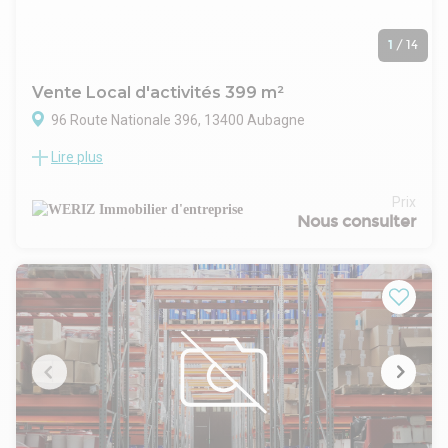
1
/
14
Vente Local d'activités 399 m²
96 Route Nationale 396, 13400 Aubagne
Lire plus
WERIZ, acteur indépendant et local du marché immobilier
d'entreprise en Métropole Aix Marseille Provence, vous
propose à la vente un entrepôt de 586 m² à Aubagne, non
Prix
divisible. Ce bien se distingue par sa charpente métallique, sa
Nous consulter
couverture bac acier double peau, son éclairage naturel, et
une hauteur maximale de 6,5 mètres. La dalle en béton lissé,
résistante à 3T/m², est complétée par une porte
sectionnelle, un accès VL, et deux WC H/F.