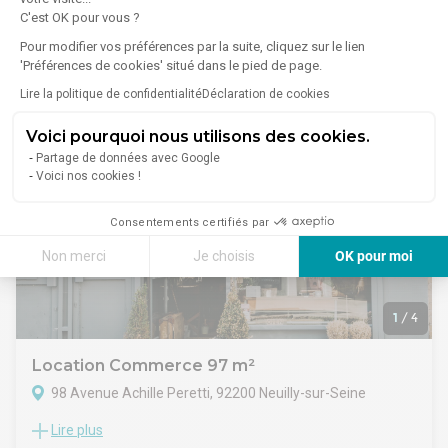
Lire plus
C'est OK pour vous ?
Au rez-de-chaussée d'un immeuble récent, ALTIM vous
propose des locaux lumineux.
Pour modifier vos préférences par la suite, cliquez sur le lien
À partir de
'Préférences de cookies' situé dans le pied de page.
2 098 €/mois
Lire la politique de confidentialité
Déclaration de cookies
Voici pourquoi nous utilisons des cookies.
Partage de données avec Google
Voici nos cookies !
Consentements certifiés par
Non merci
Je choisis
OK pour moi
Axeptio consent
Plateforme de Gestion du Consentement : Personnalisez vos Options
1
/
4
Notre plateforme vous permet d'adapter et de gérer vos paramètres de 
Location Commerce 97 m²
98 Avenue Achille Peretti, 92200 Neuilly-sur-Seine
Lire plus
Local commercial d’une superficie de 97,16 m² environ sur