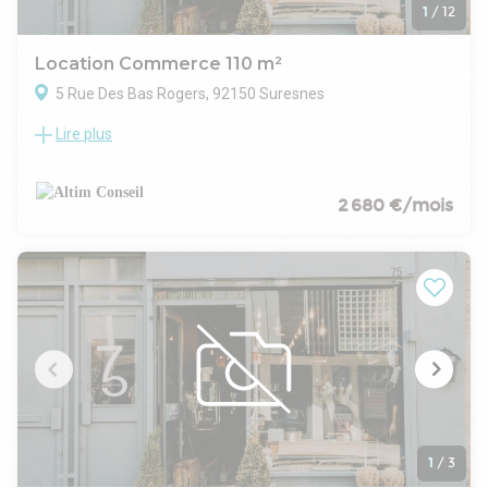
Locaux en excellent état (rénovés en 2025)
1
/
12
Beau linéaire de vitrine
Toutes activités possible sauf restauration
Location Commerce 110 m²
Surface RDC : 135 m²
5 Rue Des Bas Rogers, 92150 Suresnes
Lire plus
LOCAUX COMMERCIAUX A LOUER 110 m² non divisibles
Description Sur axe majeur de Puteaux ALTIM vous propose
un restaurant à céder d'environ 110 m2 avec extraction de
200, le loyer annuel HC est de 19 200 € et la cession est de
2 680 €/mois
120 000€.
Disponibilité Dès accord Equipements et Prestations Accès
sécurisé Vitrine Carrelage Extraction 200 Surface organisée :
Rez-de-chaussée :salle de restauration, arrière salle, cuisine,
une réserve et sanitaires Sous-sol: cave-réserve Conditions
Financières et Juridiques Loyer Loc. Com. : 292,31
€/HC/m²/an Charges Loc. Com. : 1 200 €/an Conditions
particulières à la location : CESSION : 120 000 € Taxe foncière
: À la charge du preneur Honoraires : 30% HT du loyer annuel
+ 10% de la cession Bail : 3-6-9 ans Dépôt de garantie : 3 mois
HC Indexation annuelle : ILC Indice des Loyers Commerciaux
Paiement des loyers : Trimestriel d'avance Frais d'actes : à
1
/
3
prévoir DPE Energie - Climat : En cours de détermination