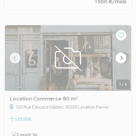
1 500 €/mois
1
/
6
Location Commerce 80 m²
103 Rue Edouard Vaillant, 92300 Levallois-Perret
Lire plus
M° Pont de Levallois , dans un immeuble de standing, à louer
une boutique de 80 m².
CARACTERISTIQUES DE L'OFFRE