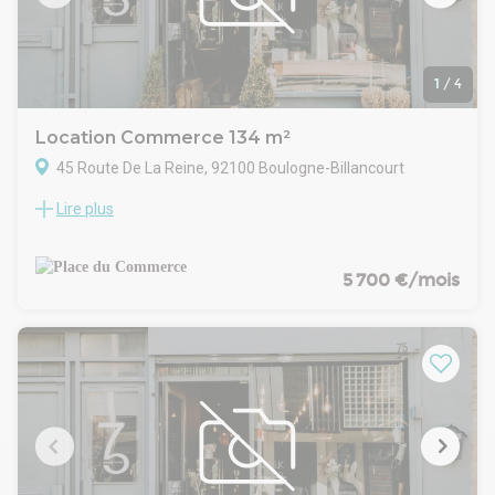
1
/
4
Location Commerce 134 m²
45 Route De La Reine, 92100 Boulogne-Billancourt
Lire plus
Place du commerce vous propose de louer sans cession ni
reprise de très beaux locaux commerciaux offrant une
superbe vitrine sur la route de la Reine à Boulogne-
Billancourt, Boulogne Billancourt , l'un des axes les plus
5 700 €/mois
circulant des hauts de Seine entre le pont et la porte de saint
cloud,
Ces locaux de 109 m² de plain-pied et 25 m² de réserve
peuvent accueillir tous type d'activité.
Disponibilité immédiate.
A saisir rapidement.