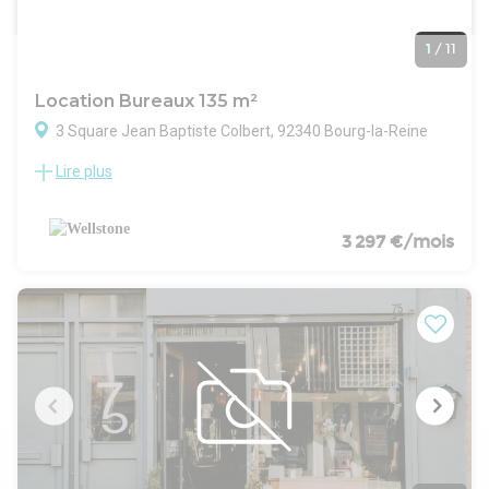
1
/
11
Location Bureaux 135 m²
3 Square Jean Baptiste Colbert, 92340 Bourg-la-Reine
Lire plus
Situé en plein coeur de Bourg-la-Reine, dans un
environnement résidentiel recherché et à deux pas de la
gare, nous vous proposons, en direct propriétaire (sans
honoraires d'agence), un local commercial au sein d'une
3 297 €/mois
copropriété récente. Ce local bénéficie de prestations de
qualité ainsi que d'un beau linéaire de vitrine, offrant une
excellente visibilité. Il est particulièrement adapté à l'exercice
de professions libérales telles que médecins, professions
paramédicales, notaires, experts-comptables, avocats ou
encore cabinets de conseil. Sa localisation privilégiée, la
qualité de ses prestations et sa belle façade commerciale
constituent de véritables atouts qui vous séduiront dès la
première visite.
Parties communes de très bon standing
Copropriété récente