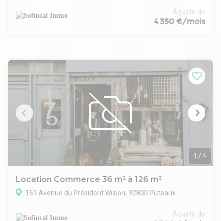
Bail commercial 3/6/9 ans
À partir de
Non assujetti à TVA
4 350 €/mois
Loyer annuel hors charges : 18 740 €
Provision pour charges annuelle : 600 €
Loyers et charges payables trimestriellement d'avance
Taxe foncière à la charge du Preneur
Dépôt de garantie : 4 835 €
Autres garanties demandées : GAPD et cautions solidaires
Honoraires de commercialisation : 4 685 € HT
Honoraires de rédaction de bail commercial : pour mémoire
1
/
4
Location Commerce 36 m² à 126 m²
151 Avenue du Président Wilson, 92800 Puteaux
À partir de