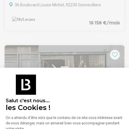
Dépôt de garantie : 3 mois
36 Boulevard Louise Michel, 92230 Gennevilliers
GAPD : Selon dossier
Aucun droit au bail
N'hésitez pas à nous contacter pour plus d'informations
16 158 €/mois
Salut c'est nous...
1
/
5
les Cookies !
Location Commerce 87 m² à 88 m²
On a attendu d'être sûrs que le contenu de ce site vous intéresse avant
17 Rue Guillot, 92120 Montrouge
de vous déranger, mais on aimerait bien vous accompagner pendant
votre visite...