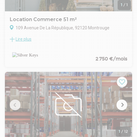
locations
1
/
1
Location Commerce 51 m²
109 Avenue De La République, 92120 Montrouge
Lire plus
SILVER KEYS vous présente une nouvelle opportunité
d’implantation.
Adresse: 109 Avenue de la République - Montrouge
Emplacement numéro 1bis avec du passage et
2 750 €/mois
environnement de bureaux et habitation
Belle façade de 3m
Ancien locataire: Donuts
Superficie: 51m2 de plein pied
Loyer demandé: 2750€ / mois HT et HC
Activités: tout sauf extraction
Dépôt de garantie: 3 mois
Prévoir caution complémentaire
Charges: A la charge du preneur
Taxe foncière: A la charge du preneur
Frais de rédaction d’acte à la charge du preneur
Honoraires d’agence: 30% HT du loyer annuel à la charge du
1
/
12