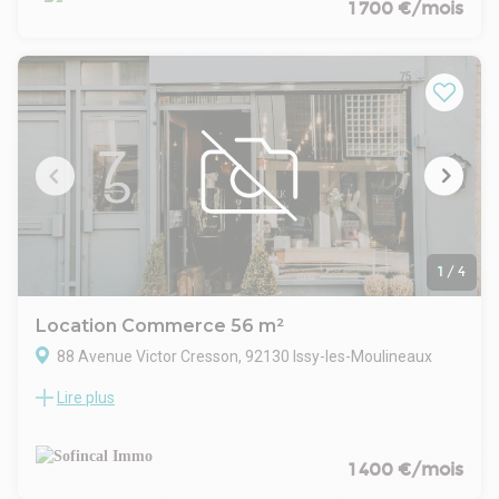
Bel espace de vente
1 700 €/mois
Matériel et équipements complets
Terrasse structure et mobilier
Cave en stockage avec chambre froide
Climatisation
Extraction 400 m
CONDITIONS FINANCIERES
Bail : 3/6/9 ans
Droit au bail : Nous contacter
Honoraires d'agence : 10 % du montant de la cession
Loyer mensuel : 1 700 € HT HC
Disponibilité : Après accord
1
/
4
Location Commerce 56 m²
88 Avenue Victor Cresson, 92130 Issy-les-Moulineaux
Lire plus
L’immeuble situé avenue Victor Cresson à Issy-les-
Moulineaux se distingue par son architecture moderne et
élégante, caractérisée par une façade blanche structurée,
rythmée par de larges balcons vitrés et des espaces
1 400 €/mois
végétalisés en façade comme en toiture. L’ensemble offre