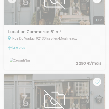
- Dépôt de garantie : 3 mois
- Loyers et charges : Trimestriels et d'avance
1
/
7
Location Commerce 61 m²
Rue Du Viaduc, 92130 Issy-les-Moulineaux
Lire plus
Au couer d'Issy-les-Moulineaux, dans un immeuble de
standing, à louer une boutique d'ange de 61 m² de plain pied
CARACTERISTIQUES DE L'OFFRE
Façade en angle bénéficiant d'une belle visibilité
2 250 €/mois
Locaux très lumineux et agréable
Boutique climatisée
Climatisation réversible
Très bon état général
Espace de vente facile à aménager
Réserve en arrière boutique
Coin cuisine
Pas de restriction d'activité au RCP - Local sans extraction
CONDITIONS FINANCIERES