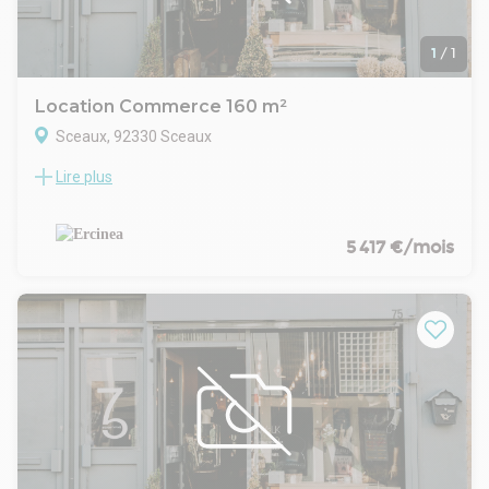
Bail : commercial 3/6/9/10 ans
Loyer mensuel : 2 250 € HT HC / mois
Disponibilité : immédiate
1
/
1
Location Commerce 160 m²
Sceaux, 92330 Sceaux
Lire plus
SCEAUX 92 - Local commercial idéale pour une activité de
restauration très bien placé en plein centre ville de la ville à
proximité de plusieurs commerces et 1 minutes à pieds de la
gare de Robinson, ce local dispose d'un conduit d'extraction
5 417 €/mois
idéale pour une activité de restauration sur place (restaurant
traditionnelle) ou pour une brasserie
Surface : 160 m²
Extraction
Loyer : 65.000 Euros HT HC
Charges et TF : nous consulter
Dépôt de garantie : 3 mois
Type de bail : 3/6/9/10
Pas de droit d'entrée
Frais d'agence : 30% du loyer annuel HT
N'hésitez pas à nous contacter pour plus de locaux à la