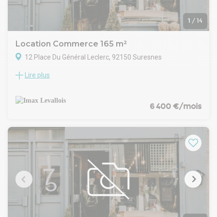
1
/
14
Location Commerce 165 m²
12 Place Du Général Leclerc, 92150 Suresnes
Lire plus
Situé au cœur vibrant de Suresnes, ce local commercial en
rez-de-chaussée offre une visibilité et une accessibilité
exceptionnelles dans un cadre urbain animé. Positionné sur
la Place Du Général Leclerc, le bien bénéficie d'un flux
6 400 €/mois
constant de piétons et d'une vaste gamme de commodités,
incluant des commerces populaires, des restaurants et des
services essentiels à quelques pas seulement.
L'emplacement est bien desservi par plusieurs options de
transport, avec la gare de Suresnes Mont Valérien à environ
7 minutes à pied, et des liaisons directes vers Puteaux, Saint-
Cloud et le célèbre quartier d'affaires de La Défense.
Les entreprises apprécieront la connectivité facile avec les
aéroports de Paris-Orly et Charles de Gaulle, tous deux
accessibles en moins de 40 minutes en voiture, ce qui
améliore l'efficacité opérationnelle pour les parties