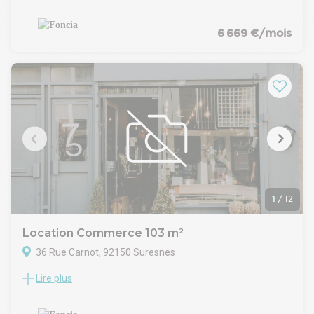
deux niveaux.
Rez-de-chaussée d’une superficie de 80,11 m² environ en
double accès rue et cour, façade de 11 ml.
6 669 €/mois
Sous-sol d’une superficie de 17,05 m² environ en accès
direct depuis le rez-de-chaussée, composé d’un coin cuisine
avec point d’eau, double bloc sanitaire.
1
/
12
Location Commerce 103 m²
36 Rue Carnot, 92150 Suresnes
Lire plus
L’immeuble s’inscrit dans un environnement
particulièrement recherché de l’ouest parisien, au cœur de
Suresnes, commune reconnue pour sa proximité immédiate