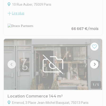
-Excellente luminosité naturelle
10 Rue Auber, 75009 Paris
Lire plus
Local commercial au pied d'un immeuble mixte bureau et
résidentiel
66 667 €/mois
1
/
5
Location Commerce 144 m²
Emerod, 3 Place Jean-Michel Basquiat, 75013 Paris