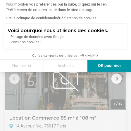
Pour modifier vos préférences par la suite, cliquez sur le lien
20 Rue De Longchamp, 75016 Paris
'Préférences de cookies' situé dans le pied de page.
Lire plus
A proximité de la place d'Iéna, dans un immeuble en pierre
Lire la politique de confidentialité
Déclaration de cookies
de taille, nous vous proposons un local commercial.
Voici pourquoi nous utilisons des cookies.
3 167 €/mois
Partage de données avec Google
Voici nos cookies !
Consentements certifiés par
Non merci
Je choisis
OK pour moi
Axeptio consent
Plateforme de Gestion du Consentement : Personnalisez vos Options
Notre plateforme vous permet d'adapter et de gérer vos paramètres de 
1
/
14
Location Commerce 85 m² à 108 m²
14 Avenue Niel, 75017 Paris