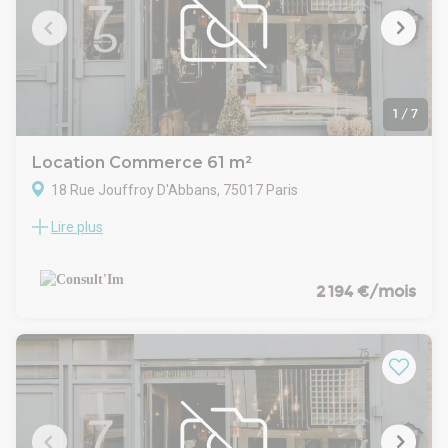
1
/
7
Location Commerce 61 m²
18 Rue Jouffroy D'Abbans, 75017 Paris
Lire plus
M° Malesherbes , dans un immeuble de standing, à louer une
boutique de 61 m².
CARACTERISTIQUES DE L'OFFRE
RDC: 46 m2
2 194 €/mois
Bel espace de vente
Capacité : 24 places en salle + 16 en terrasse
Extraction 400 m
Rez de chaussée: 15 m2
Espace de stockage
CONDITIONS FINANCIERES
Bail : 3/6/9 ans