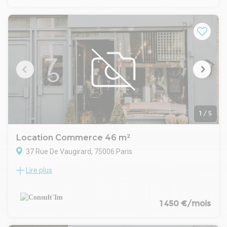
1
/
5
Location Commerce 46 m²
37 Rue De Vaugirard, 75006 Paris
Lire plus
Emplacement dynamique a proximité du M° Saint Placide,
dans un immeuble de standing, à louer une boutique de 46
m².
CARACTERISTIQUES DE L'OFFRE
1 450 €/mois
Le local, entièrement aménagé et en excellent état, offre
une ambiance élégante et chaleureuse