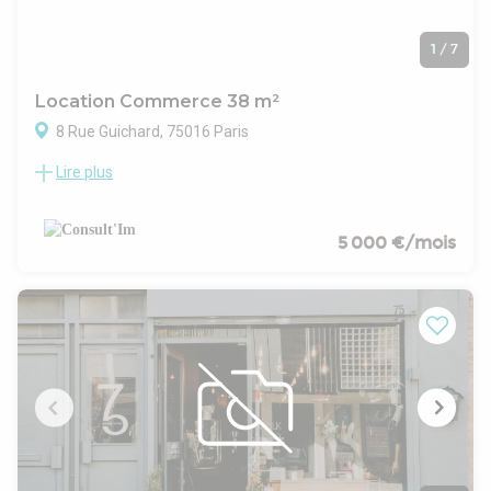
1
/
7
Location Commerce 38 m²
8 Rue Guichard, 75016 Paris
Lire plus
A toute proximité du métro La Muette, au couer du quartier
Passy, à louer une boutique en excellent état de 38 m² et
réserves en sous-sol.
CARACTERISTIQUES DE L'OFFRE
5 000 €/mois
Immeuble à façade valorisante
Très beau linéaire de vitrine
Espace de vente facile à aménager bénéficiant d'une belle
luminosité
Climatisation installée
Deux belles réserves en sous-sol relié par un escalier
intérieur
Sanitaire privatif
Point d'eau en sous-sol
CONDITIONS FINANCIERES
Bail : commercial 3/6/9/10 ans