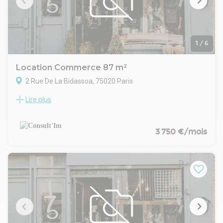
1
/
6
Location Commerce 87 m²
2 Rue De La Bidassoa, 75020 Paris
Lire plus
M° GAMBETTA, Consult'im vous propose une belle surface
de boutique d'environ 87m².
CARACTERISTIQUES DE L'OFFRE
Beau linéaire de vitrine d'angle
3 750 €/mois
Grands espaces
Sanitaire
Espace cuisine
Sous-sol
CONDITIONS FINANCIERES
Bail : 3/6/9 ans
Loyer mensuel : 3 750 € HT HC
Disponibilité : Immédiate