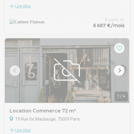
Lire plus
A toute proximité de la FNAC, à l'angle de l'avenue Niel et de
la rue Fourcroy, nous vous proposons une boutique.
Linéaire de façade de 15 mètres
À partir de
Bureau au sous-sol relié au RDC par escalier intérieur
6 667 €/mois
DPE : en cours
Surface RDC : 98,2 m²
1
/
4
Location Commerce 72 m²
19 Rue De Maubeuge, 75009 Paris
Lire plus
À louer, local commercial idéalement situé rue de Maubeuge,