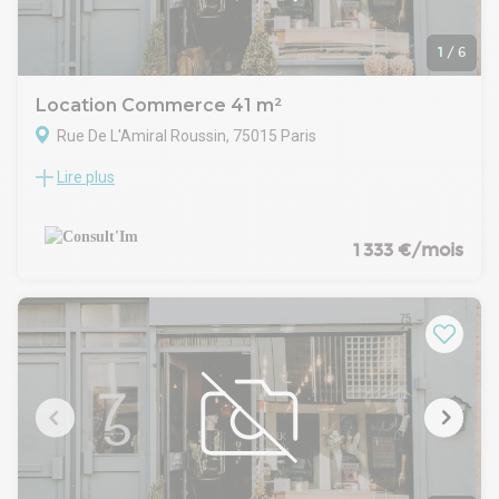
Loyer mensuel : 3 350 € HT HC
Disponibilité : Après accord
1
/
6
Location Commerce 41 m²
Rue De L'Amiral Roussin, 75015 Paris
Lire plus
Belle boutique de 41 m² avec large vitrine dans un secteur
commerçant du 15ème arrondissement.
CARACTERISTIQUES DE L'OFFRE
RDC : 27,40 m²
1 333 €/mois
Open space avec vitrine sur rue²
Espace cuisine
Sanitaire
Sous-sol : 14 m²
Espace stockage ouvert
CONDITIONS FINANCIERES
Bail : 3/6/9 ans
Loyer mensuel : 1 333 € HT HC
Disponibilité : Après accord