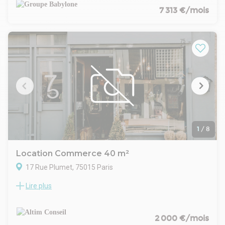
du 15e arrondissement de Paris, secteur Beaugrenelle.
7 313 €/mois
Ce local offre un fort potentiel d'aménagement et peut
accueillir de nombreux types d'activités. Des visuels
d'aménagement sont disponibles dans les photos afin
d'illustrer les différentes possibilités d'exploitation des lieux.
Ce bien constitue une opportunité rare pour développer un
projet sur mesure dans un secteur dynamique et recherché.
1
/
8
Location Commerce 40 m²
17 Rue Plumet, 75015 Paris
Lire plus
Proche de toutes commodités, Dans un immeuble récent,
ALTIM vous propose un local commercial d'angle, d'une
surface d'environ 40 m2, répartie en 2 grands bureaux et
sanitaire.
2 000 €/mois