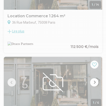
1
/
14
Location Commerce 1 264 m²
36 Rue Marbeuf, 75008 Paris
Lire plus
Immeuble de bureaux
112 500 €/mois
1
/
6