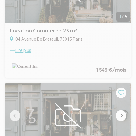
1
/
4
Location Commerce 23 m²
84 Avenue De Breteuil, 75015 Paris
Lire plus
DESCRIPTION
Metro Sèvres- Lecourbe, une boutique de 23 m2 a louer;
CARACTERISTIQUES DE L'OFFRE
Consult'im vous propose à toute proximité du métro
1 543 €/mois
Sèvres/Lecourbe, avenue de Breteuil, à louer une boutique
d'une surface de 23m² de plain pied composée d'un bel
espace de vente ouvert éclairé par la vitrine. Sanitaire
commun dans la cour.
Une cave 26.15 m² complète ce bien
CONDITIONS FINANCIERES
Bail : 3/6/9 ans
Loyer mensuel : 1543 € HT HC
Disponibilité : Immédiate