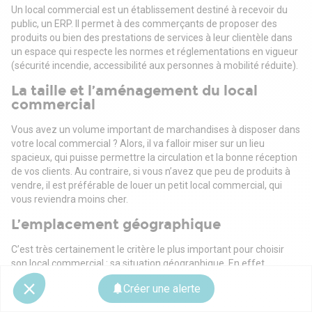
Un local commercial est un établissement destiné à recevoir du
public, un ERP. Il permet à des commerçants de proposer des
produits ou bien des prestations de services à leur clientèle dans
un espace qui respecte les normes et réglementations en vigueur
(sécurité incendie, accessibilité aux personnes à mobilité réduite).
La taille et l’aménagement du local
commercial
Vous avez un volume important de marchandises à disposer dans
votre local commercial ? Alors, il va falloir miser sur un lieu
spacieux, qui puisse permettre la circulation et la bonne réception
de vos clients. Au contraire, si vous n’avez que peu de produits à
vendre, il est préférable de louer un petit local commercial, qui
vous reviendra moins cher.
L’emplacement géographique
C’est très certainement le critère le plus important pour choisir
son local commercial : sa situation géographique. En effet,
s’installer dans un lieu désert pourrait bien nuire au
Créer une alerte
développement de votre activité, puisque vous risquez fort de
manquer de clients. Il est donc préférable d’étudier avec attention