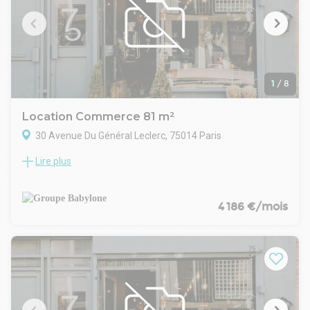
services.
1
/
8
Location Commerce 81 m²
30 Avenue Du Général Leclerc, 75014 Paris
Lire plus
Groupe Babylone vous présente un local commercial d'une
surface de 81 m², idéalement situé en plein coeur du 14e
arrondissement de Paris, secteur Alésia / Mairie du 14e.
Ce local offre un fort potentiel d'aménagement et peut
4 186 €/mois
accueillir de nombreux types d'activités. Des visuels
d'aménagement sont disponibles dans les photos afin
d'illustrer les différentes possibilités d'exploitation des lieux.
Ce bien constitue une opportunité rare pour développer un
projet sur mesure dans un secteur dynamique et recherché.