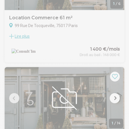
1
/
6
Location Commerce 61 m²
99 Rue De Tocqueville, 75017 Paris
Lire plus
M° Wagram, dans un immeuble de standing, à louer une
boutique de 61 m².
CARACTERISTIQUES DE L'OFFRE
1 400 €/mois
À deux pas des commerces et des bureaux, découvrez ce
Droit au bail :
148 000 €
restaurant de 61 m², entièrement rénové avec goût. Son
ambiance moderne et chaleureuse, sa belle salle de
restauration et ses prestations de qualité en font un
établissement prêt à exploiter.
Il dispose d'une cuisine équipée avec hotte à charbon actif
ainsi que d'une cave de 18 m², idéale pour le stockage.
Cave de 18 m²
Cuisine équipée avec hotte à charbon actif
Aucun travaux à prévoir
Décoration soignée et contemporaine
Emplacement recherché dans le 17 eme arrondissement
Terrasse privative
1
/
14
Une belle opportunité de reprendre un restaurant clé en main