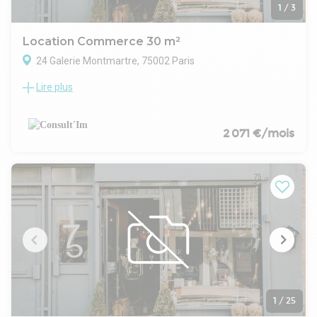
Loyer mensuel : 5 000 € HT HC
1
/
3
Disponibilité : 12 janvier 2027
Location Commerce 30 m²
24 Galerie Montmartre, 75002 Paris
Lire plus
Boutique située dans la galerie Montmartre Metro Grand
Boulevards , dans un immeuble de standing, à louer une
boutique de 30 m².
CARACTERISTIQUES DE L'OFFRE
2 071 €/mois
Bel espace de vente
Sanitaires
Droit de terrasse
Une cave complète ce bien
Toutes activitées sauf restauration chaude
CONDITIONS FINANCIERES
Bail : 3/6/9 ans
Cession droit au bail : Nous contacter
Loyer mensuel : 1 987 € HT HC
Disponibilité : Immediate
1
/
25