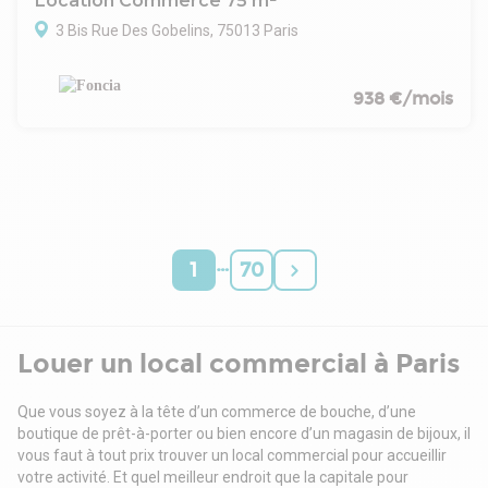
Location Commerce 75 m²
Loyer mensuel : 4 100€ HT HC
3 Bis Rue Des Gobelins, 75013 Paris
Cession de bail : Nous contacter
Disponibilité : Immédiate
938 €/mois
…
1
70
Louer un local commercial à Paris
Que vous soyez à la tête d’un commerce de bouche, d’une
boutique de prêt-à-porter ou bien encore d’un magasin de bijoux, il
vous faut à tout prix trouver un local commercial pour accueillir
votre activité. Et quel meilleur endroit que la capitale pour