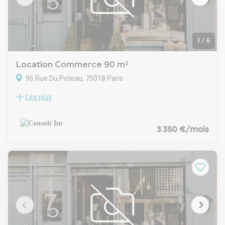
Vente de fond de commerce: Nous contacter
Loyer mensuel : 2 194 € HT HC
Disponibilité : Immediate
1
/
6
Location Commerce 90 m²
96 Rue Du Poteau, 75018 Paris
Lire plus
M° Porte de clignancourt, dans un immeuble de standing, à
louer une boutique de 90 m².
CARACTERISTIQUES DE L'OFFRE
Au RDC: 65 m2
3 350 €/mois
Belle surface de vente
Sanitaire
Une cuisine toute équipée
Extraction 400 m
Sous sol: 25 m2
Espace de stockage
CONDITIONS FINANCIERES
Bail : 3/6/9 ans
Cession de droit au bail : Nous contacter