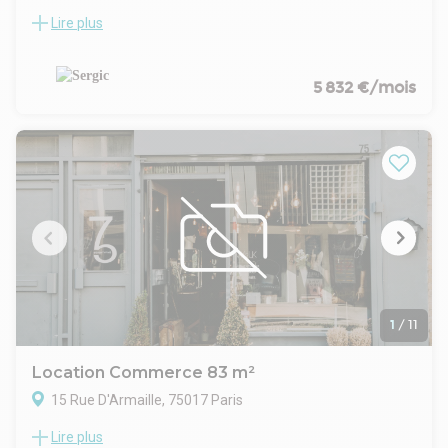
Lire plus
Un local commercial à la location à proximité immédiate de la
Bibliothèque François Mitterrand.
5 832 €/mois
1
/
11
Location Commerce 83 m²
15 Rue D'Armaille, 75017 Paris
Lire plus
Dans le quartier très recherché entre la place de l'Étoile,