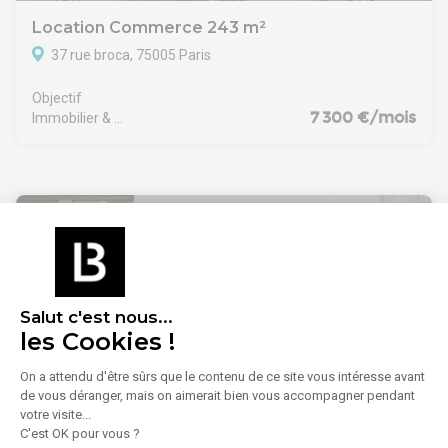
dans un secteur dynamique
Location Commerce 243 m²
CONDITIONS FINANCIERES
37 rue broca, 75005 Paris
Bail : 3/6/9 ans
Cession de droit au bail : 148 000 €
Objectif 
Loyer mensuel : 1400 € HT HC
7 300 €/mois
Immobilier & 
Disponibilité : Après accord
Entreprise
Salut c'est nous...
les Cookies !
On a attendu d'être sûrs que le contenu de ce site vous intéresse avant
1
/
1
de vous déranger, mais on aimerait bien vous accompagner pendant
votre visite...
C'est OK pour vous ?
Location Commerce 67 m²