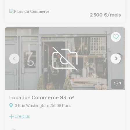
offrant une surface totale de 72 m² répartie sur deux
niveaux.
Ce local convient à de nombreuses activités commerciales.
2 500 €/mois
hors alimentaire.— extraction non disponible, toute activité
nécessitant une ventilation mécanique spécifique est donc
exclue.
Conditions d'entrée :
Pour toute création d'entreprise, une garantie autonome à
première demande (GAPD) de 3 mois de loyer sera exigée à
la signature du bail.
1
/
7
Location Commerce 83 m²
3 Rue Washington, 75008 Paris
Lire plus
Au croisement des Champs- Elysées, dans un immeuble de
standing, à céder une surface de boutique de 83 m².
CARACTERISTIQUES DE L'OFFRE