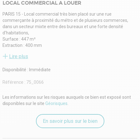
LOCAL COMMERCIAL A LOUER
PARIS 15 - Local commercial très bien placé sur une rue
commerçante à proximité du métro et de plusieurs commerces,
dans un secteur mixte entre des bureaux et une forte densité
d'habitations,
Surface : 447 m²
Extraction : 400 mm
Façade d'environ : 15ml
Lire plus
Bail : 6/9/10
Loyer : 172.095Euros HT HC par an
Disponibilité : Immédiate
Charges annuelles : 5.095,8 Euros
Taxe foncière : 13.588,8 Euros
Référence :
75_0066
Dépôt de garantie : 3 mois
GAPD : 3 mois
Honoraires d'agence : 30% du loyer annuel HT
Les informations sur les risques auxquels ce bien est exposé sont
N'hésitez pas à nous contacter pour plus d'information
disponibles sur le site
Géorisques
.
En savoir plus sur le bien