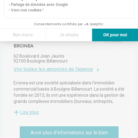
Partage de données avec Google
Voici nos cookies !
À propos de l'agence
Consentements certifiés par
5
Non merci
Je choisis
OK pour moi
(
15
Avis
)
Axeptio consent
Plateforme de Gestion du Consentement : Personnalisez vos Options
ERCINEA
Notre plateforme vous permet d'adapter et de gérer vos paramètres de 
62 Boulevard Jean Jaurès
92100
Boulogne-Billancourt
Voir toutes les annonces de l'agence
Ercinea est une société spécialisée dans l'immobilier
commercial basée à Boulgne-Billancourt. La société a été
fondée en 2013, ils ont une expérience dans la gestion de
grands complexes immobiliers (bureaux, entrepôts,
magasins) en pleine propriété, ce qui leur permet de
Lire plus
fournir une évaluation et des conseils techniques lors des
négociations.
Avoir plus d'informations sur le bien