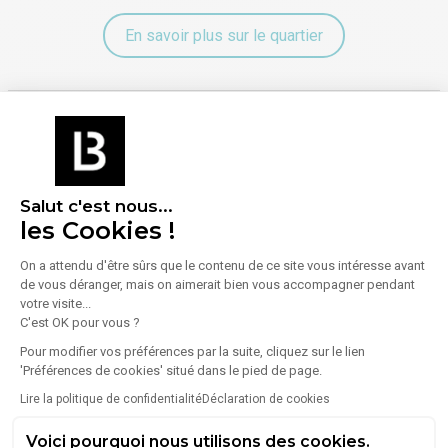
En savoir plus sur le quartier
Énergie
Diagnostic de performance énergétique (DPE)
Salut c'est nous...
les Cookies !
Consommation (énergie primaire) :
Non communiqué
En savoir plus sur le bien
On a attendu d'être sûrs que le contenu de ce site vous intéresse avant
Indice d'émission de gaz à effet de serre (GES)
de vous déranger, mais on aimerait bien vous accompagner pendant
votre visite...
C'est OK pour vous ?
Émissions :
Non communiqué
Pour modifier vos préférences par la suite, cliquez sur le lien
'Préférences de cookies' situé dans le pied de page.
Lire la politique de confidentialité
Déclaration de cookies
Voici pourquoi nous utilisons des cookies.