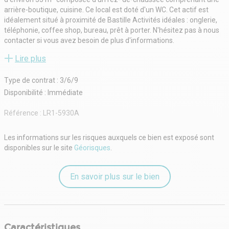
arrière-boutique, cuisine. Ce local est doté d'un WC. Cet actif est
idéalement situé à proximité de Bastille Activités idéales : onglerie,
téléphonie, coffee shop, bureau, prêt à porter. N'hésitez pas à nous
contacter si vous avez besoin de plus d'informations.
Retrouvez l’intégralité de nos annonces sur notre site
Lire plus
www.flagship.fr
*Garanties complémentaires à prévoir en fonction du dossier
Type de contrat : 3/6/9
Disponibilité : Immédiate
Référence :
LR1-5930A
Les informations sur les risques auxquels ce bien est exposé sont
disponibles sur le site
Géorisques
.
En savoir plus sur le bien
Caractéristiques