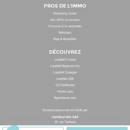
PROS DE L'IMMO
Marketing Center
Nos offres et services
S'inscrire à la newsletter
Webinars
Blog & Actualités
DÉCOUVREZ
LoopNet France
LoopNet Royaume-Uni
LoopNet Espagne
LoopNet USA
OnTheMarket
Homes.com
Apartments.com
BureauxLocaux.com est édité par
ComReal Info SAS
81 rue Taitbout
75009 Paris