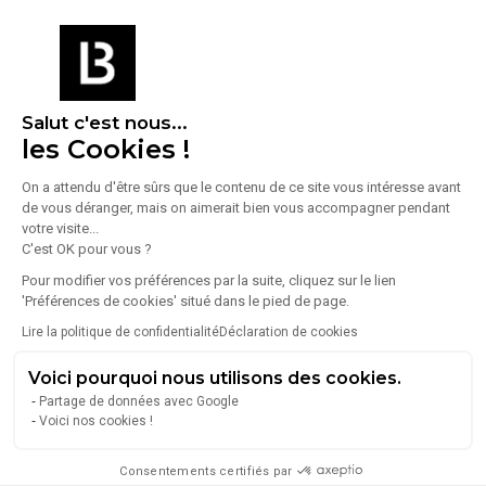
Avoir plus d'informations sur le bien
Salut c'est nous...
les Cookies !
Accueil
Location Locaux commerciaux
Paris
On a attendu d'être sûrs que le contenu de ce site vous intéresse avant
Paris 4ème
Location commerce paris 75004
de vous déranger, mais on aimerait bien vous accompagner pendant
votre visite...
C'est OK pour vous ?
Annonces similaires
Pour modifier vos préférences par la suite, cliquez sur le lien
'Préférences de cookies' situé dans le pied de page.
Location Commerce 36 m²
Lire la politique de confidentialité
Déclaration de cookies
75004 Paris
Voici pourquoi nous utilisons des cookies.
Partage de données avec Google
3 800 €/mois
Voici nos cookies !
Consentements certifiés par