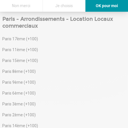
Voir tous les locaux commerciaux à louer à Paris 4ème
Non merci
Je choisis
OK pour moi
Axeptio consent
Plateforme de Gestion du Consentement : Personnalisez vos Options
Paris - Arrondissements - Location Locaux
Notre plateforme vous permet d'adapter et de gérer vos paramètres de 
commerciaux
Paris 17ème (+100)
Paris 11ème (+100)
Paris 15ème (+100)
Paris 8ème (+100)
Paris 9ème (+100)
Paris 6ème (+100)
Paris 3ème (+100)
Paris 2ème (+100)
Paris 14ème (+100)