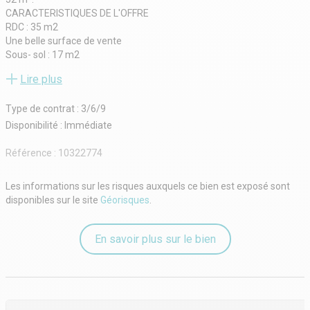
CARACTERISTIQUES DE L'OFFRE
RDC : 35 m2
Une belle surface de vente
Sous- sol : 17 m2
Sanitaire
Lire plus
Une cuisine
Pas de restauration meme froide
Type de contrat : 3/6/9
CONDITIONS FINANCIERES
Bail : 3/6/9
Disponibilité : Immédiate
Loyer mensuel : 2000 € HT HC
Disponibilité : Immediate
Référence :
10322774
Les informations sur les risques auxquels ce bien est exposé sont
disponibles sur le site
Géorisques
.
En savoir plus sur le bien