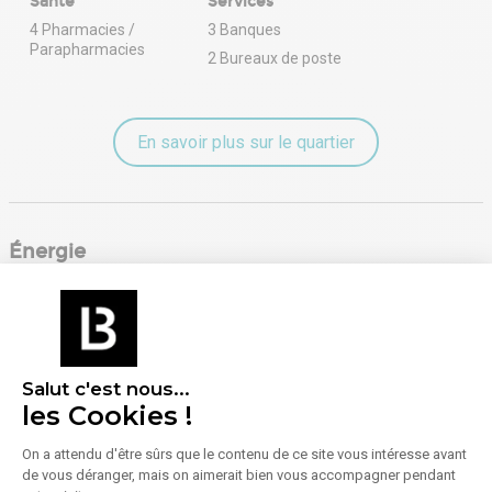
Santé
Services
4 Pharmacies /
3 Banques
Parapharmacies
2 Bureaux de poste
En savoir plus sur le quartier
Énergie
Diagnostic de performance énergétique (DPE)
Consommation (énergie primaire) :
Non communiqué
Salut c'est nous...
En savoir plus sur le bien
Indice d'émission de gaz à effet de serre (GES)
les Cookies !
On a attendu d'être sûrs que le contenu de ce site vous intéresse avant
de vous déranger, mais on aimerait bien vous accompagner pendant
Émissions :
Non communiqué