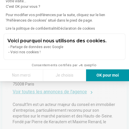
votre visite...
C'est OK pour vous ?
Pour modifier vos préférences par la suite, cliquez sur le lien
'Préférences de cookies' situé dans le pied de page.
Lire la politique de confidentialité
Déclaration de cookies
À propos de l'agence
Voici pourquoi nous utilisons des cookies.
Partage de données avec Google
Voici nos cookies !
4.8
(
164
Avis
)
Consentements certifiés par
CONSULT'IM
Non merci
Je choisis
OK pour moi
51 Rue De Miromesnil
Axeptio consent
Plateforme de Gestion du Consentement : Personnalisez vos Options
75008
Paris
Voir toutes les annonces de l'agence
Notre plateforme vous permet d'adapter et de gérer vos paramètres de 
Consult'Im est un acteur majeur du conseil en immobilier
d'entreprise, particulièrement reconnu pour son
expertise sur le marché parisien et des Hauts-de-Seine.
Fondé par Pierre de Kerautem et Maxime Renard, le
cabinet se distingue par une approche agile et innovante,