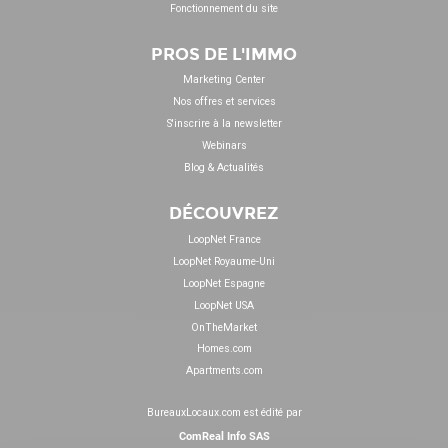
Fonctionnement du site
PROS DE L'IMMO
Marketing Center
Nos offres et services
S'inscrire à la newsletter
Webinars
Blog & Actualités
DÉCOUVREZ
LoopNet France
LoopNet Royaume-Uni
LoopNet Espagne
LoopNet USA
OnTheMarket
Homes.com
Apartments.com
BureauxLocaux.com est édité par
ComReal Info SAS