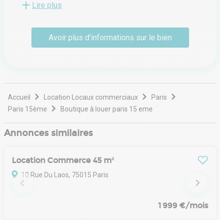
Lire plus
visant à simplifier la recherche de locaux pour les
entreprises. Sa spécialisation historique porte sur les
surfaces de bureaux et de commerces de moins de cinq
Avoir plus d'informations sur le bien
cents mètres carrés, répondant ainsi aux besoins
spécifiques des start-ups en croissance, des PME et des
enseignes en quête d'implantations stratégiques.
Accueil
Location Locaux commerciaux
Paris
Paris 15ème
Boutique à louer paris 15 eme
Annonces similaires
Location Commerce 45 m²
10 Rue Du Laos, 75015 Paris
1 999 €/mois