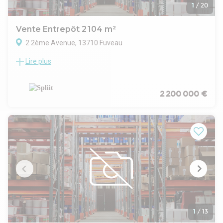
1
/
20
Vente Entrepôt 2 104 m²
2 2ème Avenue, 13710 Fuveau
Lire plus
Vente Entrepôts / Locaux d'activités Fuveau 13710
À vendre – Unique ! Locaux activité/entrepôt équipé froid
positif & négatif
Locaux construits en 2004, parfaitement entretenu, prêts à
2 200 000 €
l'emploi à 12 min de l'autoroute (A7 & A52)
Superficies
Terrain : 3 628 m² / Usine + locabri : 1 764 m² / Atelier
maintenance : 93 m²
Taxe foncière : 18 338,00 €/an
HSP : 9m,34
Capacités de stockage
Stockage : Froid positif 4°C > 36 palettes / Froid négatif –
21°C > 373 palettes
Stockage : Ambiant > 134 palettes / Emballages cartons > 66
palettes
Prestations
1
/
13
2 quais PL dont 1 froid positif 8°C / Transformateur / HT :