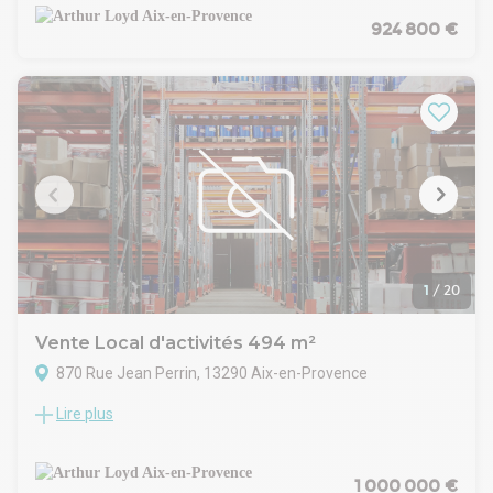
programme neuf de locaux d'activités à VENDRE, destinés à
utilisateurs, un local mixte de 578 m², développant 292 m² de
924 800 €
bureaux et 247 m² d'entrepôt. Les bureaux seront aménagés
en open space chauffés avec sanitaires et terrasses
privatives. La partie activités jouira notamment d'une dalle
béton lissée portant 3T/m², de 7,5 m de hauteur libre, d'une
porte sectionnelle 3,5 x 4 m (H) par lot, du triphasé tarif jaune
et d'un aérotherme. 17 parkings sont attribués à cette
cellule. Le tout sur site clos et sécurisé, accessible par tout
type de porteur.
Disponible immédiatement à la vente.
1
/
20
Vente Local d'activités 494 m²
870 Rue Jean Perrin, 13290 Aix-en-Provence
Lire plus
ARHTUR LOYD FIGUIERE IMMOBILIER vous propose, sur le
Pôle d'Activités d'AIX EN PROVENCE, un bâtiment
indépendant de 494 m² répartis sur 2 niveaux. Au rez-de-
chaussée, un laboratoire culinaire aux normes alimentaires
1 000 000 €