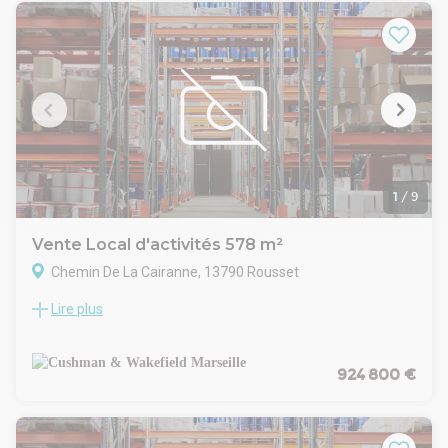
opportunité est disponible à la vente. Pour toute information
complémentaire, n'hésitez pas à contacter Arthur Loyd
Figuière Immobilier,
1
/
9
Vente Local d'activités 578 m²
Chemin De La Cairanne, 13790 Rousset
Lire plus
Parc d'activités neuf - Pays d'Aix
Situé au pied de la Sainte-Victoire, à proximité d'Aix-en-
Provence, Cushman & Wakefield expert en immobilier
d'entreprises, vous présente un programme d'activité neuf
924 800 €
rare à la vente.
Ce local de 578 m², sur un site entièrement clos et sécurisé
vous permettra de développer votre projet sur-mesure .