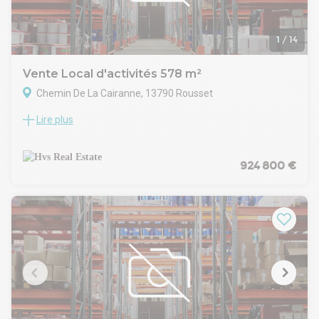
1
/
14
Vente Local d'activités 578 m²
Chemin De La Cairanne, 13790 Rousset
Lire plus
Situé à 16 km à l'Ouest d'Aix-en-Provence, dans la commune
de Rousset, HVS REAL ESTATE vous propose à l'acquisition
un programme à construire de plus de 5300 m² de locaux
d'activités divisibles à partir de 380 m². Prestations de
924 800 €
qualité.
Implanté au pied de la Saint Victoire, ce Parc d'Activité
composé de deux bâtiments saura vous séduire par son
architecture moderne et élégante tout en répondant aux
problématiques environnementales.
Les informations sur les risques auxquels ce bien est exposé
sont disponibles sur le site Géorisques :
www.georisques.gouv.fr
Extérieur :
Site clôturé et sécurisé par portails électriques avec système