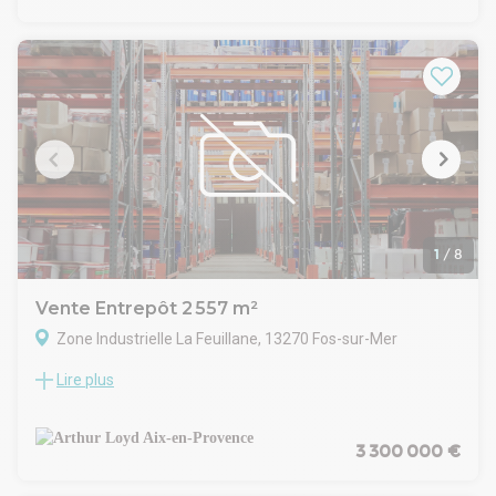
équipé avec chambres froides positives/négatives. A l'étage,
bureaux climatisés et fibrés ainsi que du stockage. Le tout
édifié sur une parcelle de 1 509 m² accessible par tout type
de camion.
Disponible immédiatement à la vente comme à la location.
1
/
8
Vente Entrepôt 2 557 m²
Zone Industrielle La Feuillane, 13270 Fos-sur-Mer
Lire plus
Arthur Loyd Figuière Immobilier a le plaisir de vous proposer
à la vente un bâtiment industriel d'une superficie totale de 2
557 m², idéalement situé dans la zone de la Feuillane à Fos-
sur-Mer. Cet espace, non divisible, offre un atout optimal
3 300 000 €
pour le développement de vos activités industrielles avec
une accessibilité tous porteurs et un vaste foncier . Cette