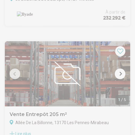
À partir de
232 292 €
1
/
5
Vente Entrepôt 205 m²
Allée De La Billonne, 13170 Les Pennes-Mirabeau
Lire plus
Sur la commune des Pennes Mirabeau,Parc de la