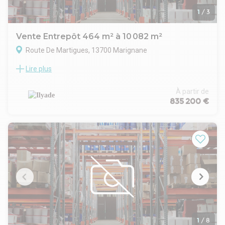
1
/
3
Vente Entrepôt 464 m² à 10 082 m²
Route De Martigues, 13700 Marignane
Lire plus
MARIGNANE
ILYADE vous propose à la vente des locaux d'activités,
entrepôt - stockage en Rdc et bureau en R+1, au coeur d'un
À partir de
Parc d'activité en vente en état futur d'achèvement.
835 200 €
17 lots répartis sur 5 bâtiments d'une surface totale allant de
464m2 à 1559 m2.
5 places de parking par cellule
Lots sur tableau ci-dessous.
Pour tout renseignements et visites du foncier / réservations
:
Contact : 04 42 90 08 08 www.ilyade.fr
1
/
8