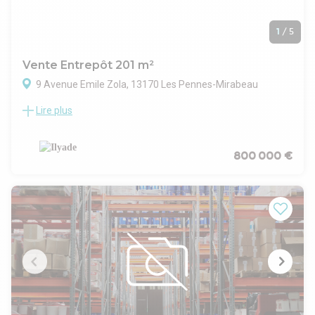
1
/
5
Vente Entrepôt 201 m²
9 Avenue Emile Zola, 13170 Les Pennes-Mirabeau
Lire plus
Sur la commune des Pennes Mirabeau, nous vous proposons
un bâtiment indépendant à usage de stockage et bureaux
sur un terrain clôturé de 1354m².
800 000 €