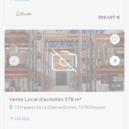
Renardière, nous vous proposons des entrepôts neufs de
205 m² environ à la vente.
Entrepots livrés bruts.
399 497 €
Hauteur 6m
Dalle:1,5T
Site sécurisé
Ossature béton
1
/
14
Vente Local d'activités 578 m²
13 Impasse De La Charrue Bonnet, 13790 Rousset
Lire plus
ARTHUR LOYD - FIGUIERE IMMOBILIER, vous propose, à
l'entrée de la ZI ROUSSET PEYNIER, à ROUSSET, dans un