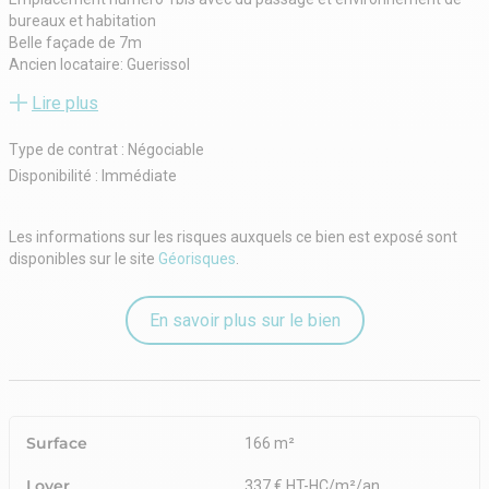
bureaux et habitation
Belle façade de 7m
Ancien locataire: Guerissol
Superficie: 166m2 de plein pied
Lire plus
Loyer demandé: 4666,66€ / mois HT et HC
Activités: tout sauf extraction
Type de contrat : Négociable
Dépôt de garantie: 3 mois
Prévoir caution complémentaire
Disponibilité : Immédiate
Charges: A la charge du preneur
Taxe foncière: A la charge du preneur
Les informations sur les risques auxquels ce bien est exposé sont
Frais de rédaction d’acte à la charge du preneur
disponibles sur le site
Géorisques
.
Honoraires d’agence: 30% HT du loyer annuel à la charge du preneur
Pour plus d’informations, n’hésitez pas à me contacter au
0612507944
En savoir plus sur le bien
Samuel SEBOUN
Gérant
SILVER KEYS
Surface
166 m²
Loyer
337 € HT-HC/m²/an