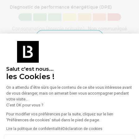
Diagnostic de performance énergétique (DPE)
Consommation (énergie primaire) :
Non communiqué
En savoir plus sur le bien
Indice d'émission de gaz à effet de serre (GES)
Émissions :
Non communiqué
Salut c'est nous...
les Cookies !
On a attendu d'être sûrs que le contenu de ce site vous intéresse avant
de vous déranger, mais on aimerait bien vous accompagner pendant
votre visite...
À propos de l'agence
C'est OK pour vous ?
Pour modifier vos préférences par la suite, cliquez sur le lien
'Préférences de cookies' situé dans le pied de page.
Lire la politique de confidentialité
Déclaration de cookies
SILVER KEYS