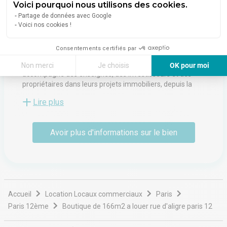
Voici pourquoi nous utilisons des cookies.
102 Boulevard De Courcelles
Partage de données avec Google
75017
Paris
Voici nos cookies !
Voir toutes les annonces de l'agence
Consentements certifiés par
Silver Keys est un cabinet indépendant spécialisé dans
l’immobilier commercial et d’investissement. La société
Non merci
Je choisis
OK pour moi
accompagne des enseignes, des investisseurs et des
Axeptio consent
Plateforme de Gestion du Consentement : Personnalisez vos Options
propriétaires dans leurs projets immobiliers, depuis la
recherche d’actifs jusqu’à la conclusion des transactions.
Notre plateforme vous permet d'adapter et de gérer vos paramètres de 
Lire plus
Son activité couvre la vente, la location et la gestion de
locaux commerciaux, de bureaux, de murs de boutiques
et d’immeubles. Silver Keys intervient comme conseil
Avoir plus d'informations sur le bien
tout au long des processus immobiliers, en apportant
une expertise opérationnelle adaptée aux besoins
stratégiques de ses clients.
Accueil
Location Locaux commerciaux
Paris
Paris 12ème
Boutique de 166m2 a louer rue d'aligre paris 12