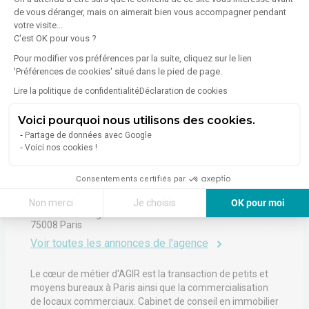
de vous déranger, mais on aimerait bien vous accompagner pendant
votre visite...
Émissions :
Non communiqué
C'est OK pour vous ?
Pour modifier vos préférences par la suite, cliquez sur le lien
'Préférences de cookies' situé dans le pied de page.
Lire la politique de confidentialité
Déclaration de cookies
Voici pourquoi nous utilisons des cookies.
À propos de l'agence
Partage de données avec Google
Voici nos cookies !
Consentements certifiés par
A.G.I.R L'IMMOBILIER D'ENTREPRISE
Non merci
Je choisis
OK pour moi
29 Rue De Marignan
Axeptio consent
Plateforme de Gestion du Consentement : Personnalisez vos Options
75008
Paris
Voir toutes les annonces de l'agence
Notre plateforme vous permet d'adapter et de gérer vos paramètres de 
Le cœur de métier d'AGIR est la transaction de petits et
moyens bureaux à Paris ainsi que la commercialisation
de locaux commerciaux. Cabinet de conseil en immobilier