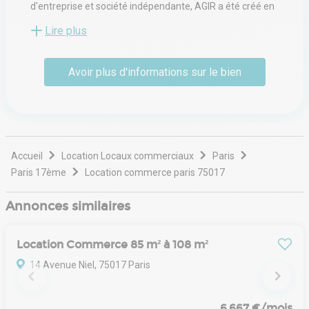
d'entreprise et société indépendante, AGIR a été créé en
1958, il accompagne ses clients dans la réalisation de
Lire plus
leurs développements et de leur stratégie immobilière.
AGIR est une entreprise à taille humaine permettant un
engagement personnel fort de la part des collaborateurs.
Avoir plus d'informations sur le bien
Accueil
Location Locaux commerciaux
Paris
Paris 17ème
Location commerce paris 75017
Annonces similaires
Location Commerce 85 m² à 108 m²
14 Avenue Niel, 75017 Paris
6 667 €/mois