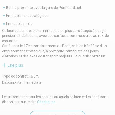
Bonne proximité avec la gare de Pont Cardinet
Emplacement stratégique
Immeuble mixte
Ce bien se compose d'un immeuble de plusieurs étages à usage
principal d'habitations, avec des surfaces commerciales au rez-de-
chaussée.
Situé dans le 17e arrondissement de Paris, ce bien bénéficie d’un
emplacement stratégique, à proximité immédiate des pôles
d'affaires et des axes de transport majeurs. Le quartier offre un
environnement dynamique, mêlant bureaux, commerces, et une
Lire plus
accessibilité optimale, idéal pour favoriser les échanges et accueillir
partenaires et clients.
Type de contrat : 3/6/9
Disponibilité : Immédiate
Les informations sur les risques auxquels ce bien est exposé sont
disponibles sur le site
Géorisques
.