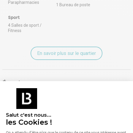
Parapharmacies
1 Bureau de poste
Sport
4 Salles de sport /
Fitness
En savoir plus sur le quartier
Énergie
Diagnostic de performance énergétique (DPE)
Consommation (énergie primaire) :
Non communiqué
Salut c'est nous...
les Cookies !
En savoir plus sur le bien
Indice d'émission de gaz à effet de serre (GES)
On a attendu d'être sûrs que le contenu de ce site vous intéresse avant