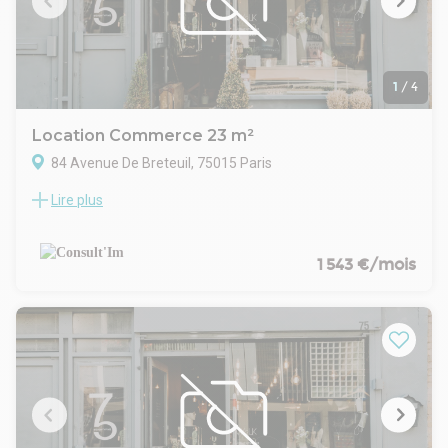
Disponibilité : Immédiate
1
/
4
Location Commerce 23 m²
84 Avenue De Breteuil, 75015 Paris
Lire plus
DESCRIPTION
Metro Sèvres- Lecourbe, une boutique de 23 m2 a louer;
CARACTERISTIQUES DE L'OFFRE
Consult'im vous propose à toute proximité du métro
1 543 €/mois
Sèvres/Lecourbe, avenue de Breteuil, à louer une boutique
d'une surface de 23m² de plain pied composée d'un bel
espace de vente ouvert éclairé par la vitrine. Sanitaire
commun dans la cour.
Une cave 26.15 m² complète ce bien
CONDITIONS FINANCIERES
Bail : 3/6/9 ans
Loyer mensuel : 1543 € HT HC
Disponibilité : Immédiate