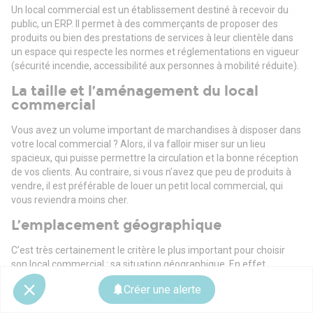
Un local commercial est un établissement destiné à recevoir du
public, un ERP. Il permet à des commerçants de proposer des
produits ou bien des prestations de services à leur clientèle dans
un espace qui respecte les normes et réglementations en vigueur
(sécurité incendie, accessibilité aux personnes à mobilité réduite).
La taille et l’aménagement du local
commercial
Vous avez un volume important de marchandises à disposer dans
votre local commercial ? Alors, il va falloir miser sur un lieu
spacieux, qui puisse permettre la circulation et la bonne réception
de vos clients. Au contraire, si vous n’avez que peu de produits à
vendre, il est préférable de louer un petit local commercial, qui
vous reviendra moins cher.
L’emplacement géographique
C’est très certainement le critère le plus important pour choisir
son local commercial : sa situation géographique. En effet,
s’installer dans un lieu désert pourrait bien nuire au
Créer une alerte
développement de votre activité, puisque vous risquez fort de
manquer de clients. Il est donc préférable d’étudier avec attention