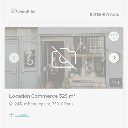
standing, à céder une surface de boutique de 83 m².
CARACTERISTIQUES DE L'OFFRE
Au RDC - 62 m²
8 018 €/mois
Une grande zone de restauration avec 40 places assises
Une cuisine équipée avec deux chambres froides
Extraction de 700 mm - très rare dans le quartier
Au sous-sol - 21m²
Une zone de restauration d'environ 15 places pouvant aussi
être une zone de stockage
Un sanitaire avec lave-mains
Linéaire de vitrine de 5m environ
Terasse estivale d'environ 15 places (d'avril à novembre)
Toutes activités autorisées
CONDITIONS FINANCIERES
Bail : 3/6/9 ans
1
/
3
Loyer mensuel : 8 017€ HT HC
Cession de droit au bail : nous contacter
Location Commerce 325 m²
Disponibilité : Après accord
24 Rue Beaurepaire, 75010 Paris
Lire plus
Botica vous propose en plein coeur du 10ᵉ arrondissement
de Paris, à proximité immédiate du canal Saint-Martin, au
cœur d’un quartier très recherché bénéficiant d’un fort flux