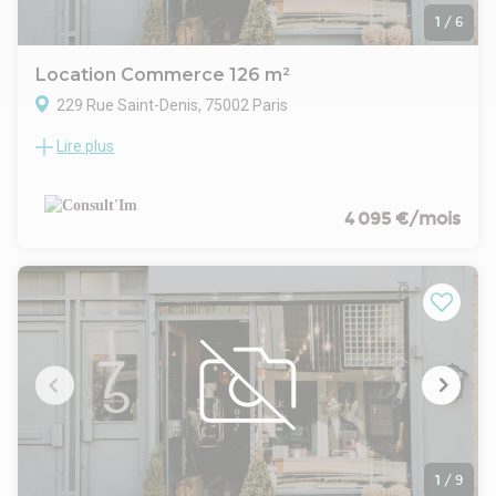
1
/
6
Location Commerce 126 m²
229 Rue Saint-Denis, 75002 Paris
Lire plus
M°Réaumur-Sébastopol, dans un immeuble en pierre de
taille, à céder une surface de boutique de 126m².
CARACTERISTIQUES DE L'OFFRE :
Linéaire de vitrine de 4m
4 095 €/mois
Rez-de-chaussée – 49 m²
Cuisine professionnelle équipée d'une extraction Ø 400 mm
Salle de restauration d'environ 10 places assises
Sanitaires avec lave-mains
Sous-sol – 53 m²
Accessible directement par un escalier intérieur
Grande réserve saine offrant une importante capacité de
stockage
Local frigorifique
Sanibroyeur
1er étage – 24 m²
Salle de restauration d'environ 20 places assises
1
/
9