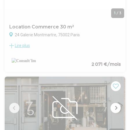
1
/
3
Location Commerce 30 m²
24 Galerie Montmartre, 75002 Paris
Lire plus
Boutique située dans la galerie Montmartre Metro Grand
Boulevards , dans un immeuble de standing, à louer une
boutique de 30 m².
CARACTERISTIQUES DE L'OFFRE
2 071 €/mois
Bel espace de vente
Sanitaires
Droit de terrasse
Une cave complète ce bien
Toutes activitées sauf restauration chaude
CONDITIONS FINANCIERES
Bail : 3/6/9 ans
Cession droit au bail : Nous contacter
Loyer mensuel : 1 987 € HT HC
Disponibilité : Immediate