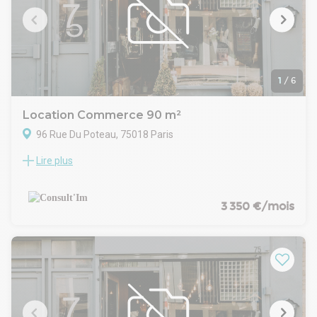
Bail : 3/6/9 ans
Vente de fond de commerce: Nous contacter
Loyer mensuel : 2 194 € HT HC
Disponibilité : Immediate
1
/
6
Location Commerce 90 m²
96 Rue Du Poteau, 75018 Paris
Lire plus
M° Porte de clignancourt, dans un immeuble de standing, à
louer une boutique de 90 m².
CARACTERISTIQUES DE L'OFFRE
Au RDC: 65 m2
3 350 €/mois
Belle surface de vente
Sanitaire
Une cuisine toute équipée
Extraction 400 m
Sous sol: 25 m2
Espace de stockage
CONDITIONS FINANCIERES