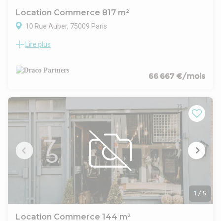
-Parquet ancien
Location Commerce 817 m²
-Excellente luminosité naturelle
10 Rue Auber, 75009 Paris
Lire plus
Local commercial au pied d'un immeuble mixte bureau et
résidentiel
66 667 €/mois
1
/
5
Location Commerce 144 m²