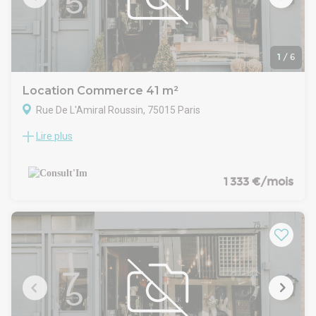
Bail : 3/6/9 ans
Cession de droit au bail : Nous contacter
Loyer mensuel : 3 350 € HT HC
Disponibilité : Après accord
1
/
6
Location Commerce 41 m²
Rue De L'Amiral Roussin, 75015 Paris
Lire plus
Belle boutique de 41 m² avec large vitrine dans un secteur
commerçant du 15ème arrondissement.
CARACTERISTIQUES DE L'OFFRE
RDC : 27,40 m²
1 333 €/mois
Open space avec vitrine sur rue²
Espace cuisine
Sanitaire
Sous-sol : 14 m²
Espace stockage ouvert
CONDITIONS FINANCIERES
Bail : 3/6/9 ans
Loyer mensuel : 1 333 € HT HC
Disponibilité : Après accord