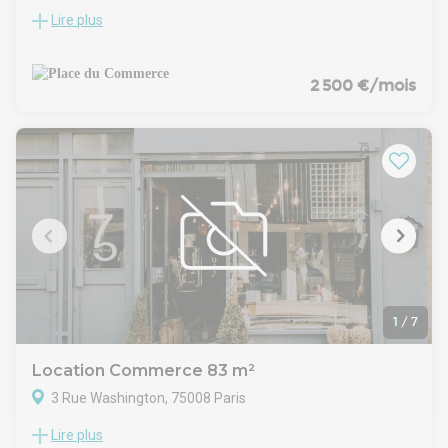
Lire plus
À louer, local commercial idéalement situé rue de Maubeuge,
offrant une surface totale de 72 m² répartie sur deux
niveaux.
Ce local convient à de nombreuses activités commerciales.
2 500 €/mois
hors alimentaire.— extraction non disponible, toute activité
nécessitant une ventilation mécanique spécifique est donc
exclue.
Conditions d'entrée :
Pour toute création d'entreprise, une garantie autonome à
première demande (GAPD) de 3 mois de loyer sera exigée à
la signature du bail.
1
/
7
Location Commerce 83 m²
3 Rue Washington, 75008 Paris
Lire plus
Au croisement des Champs- Elysées, dans un immeuble de