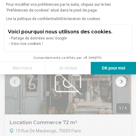
Pour modifier vos préférences par la suite, cliquez sur le lien
14 Avenue Niel, 75017 Paris
'Préférences de cookies' situé dans le pied de page.
Lire plus
A toute proximité de la FNAC, à l'angle de l'avenue Niel et de
Lire la politique de confidentialité
Déclaration de cookies
la rue Fourcroy, nous vous proposons une boutique.
Linéaire de façade de 15 mètres
À partir de
Voici pourquoi nous utilisons des cookies.
Bureau au sous-sol relié au RDC par escalier intérieur
6 667 €/mois
Partage de données avec Google
DPE : en cours
Voici nos cookies !
Surface RDC : 98,2 m²
Consentements certifiés par
Non merci
Je choisis
OK pour moi
Axeptio consent
Plateforme de Gestion du Consentement : Personnalisez vos Options
Notre plateforme vous permet d'adapter et de gérer vos paramètres de 
1
/
4
Location Commerce 72 m²
19 Rue De Maubeuge, 75009 Paris