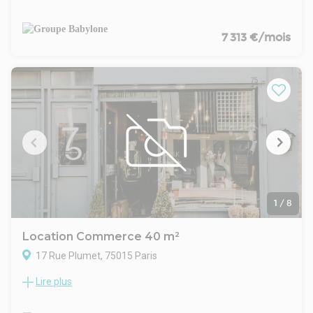
surface de 270 m², incluant un RDC de 120 m² avec entrée
sur rue et sous-sol de 150m². Idéalement situé en plein coeur
du 15e arrondissement de Paris, secteur Beaugrenelle.
7 313 €/mois
Ce local offre un fort potentiel d'aménagement et peut
accueillir de nombreux types d'activités. Des visuels
d'aménagement sont disponibles dans les photos afin
d'illustrer les différentes possibilités d'exploitation des lieux.
Ce bien constitue une opportunité rare pour développer un
projet sur mesure dans un secteur dynamique et recherché.
1
/
8
Location Commerce 40 m²
17 Rue Plumet, 75015 Paris
Lire plus
Proche de toutes commodités, Dans un immeuble récent,
ALTIM vous propose un local commercial d'angle, d'une
surface d'environ 40 m2, répartie en 2 grands bureaux et