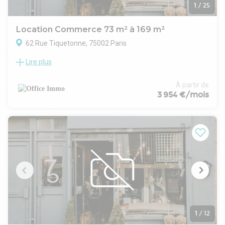
1
/
25
Location Commerce 73 m² à 169 m²
62 Rue Tiquetonne, 75002 Paris
Lire plus
A proximité immédiate du métro et de la rue du Louvre et de
la rue Etienne Marcel,
Au rez-de-chaussée sur cour d' un immeuble de bon
À partir de
standing.
3 954 €/mois
OFFICE vous propose un local commercial à la location et en
exclusivité répartie comme suit:
-Rez-de de chaussée de 52 m2 composé d' un espace ouvert
d' un bureau cloisonné d environ 6m2 et d un sous-sol de
44m2 directement accessible avec un escalier intérieur
desservant un espace ouvert et un sanitaire.
Belle hauteur sous plafond-Idéal Show-room
OFFICE vous propose également à la location
(indépendamment à la surface du RDC )et en exclusivité
répartie comme suit une surface de 73m2:
Niveau 1 : Une entrée / espace d'accueil, Trois bureaux
indépendants, Un espace archives, Un sanitaire
1
/
12
-Belle hauteur sous plafond