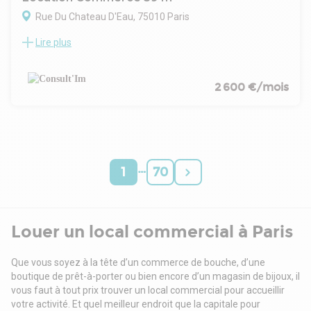
Rue Du Chateau D'Eau, 75010 Paris
Lire plus
Emplacement dynamique un charmant local à proximité du
M°Jacques Bonsergent (ligne 5), dans un immeuble
haussmanien, à louer une boutique de 59 m².
CARACTERISTIQUES DE L'OFFRE
2 600 €/mois
Surface rdc : 36m²
entièrement équipé
Surface sous-sol : 23m²
Restauration autorisée sauf nécessitant une extraction
Emplacement dynamique - à proximité de la place de la
…
République
1
70
CONDITIONS FINANCIERES
Bail : 3/6/9 ans
Loyer mensuel : 2 600 € HT HC
Pas de porte : 50 000 €
Louer un local commercial à Paris
Disponibilité : Immédiate
Que vous soyez à la tête d’un commerce de bouche, d’une
boutique de prêt-à-porter ou bien encore d’un magasin de bijoux, il
vous faut à tout prix trouver un local commercial pour accueillir
votre activité. Et quel meilleur endroit que la capitale pour