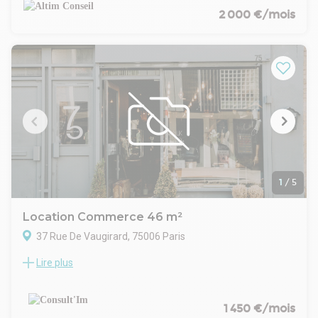
sanitaire.
2 000 €/mois
1
/
5
Location Commerce 46 m²
37 Rue De Vaugirard, 75006 Paris
Lire plus
Emplacement dynamique a proximité du M° Saint Placide,
dans un immeuble de standing, à louer une boutique de 46
m².
CARACTERISTIQUES DE L'OFFRE
1 450 €/mois