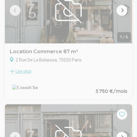
1
/
6
Location Commerce 87 m²
2 Rue De La Bidassoa, 75020 Paris
Lire plus
M° GAMBETTA, Consult'im vous propose une belle surface
de boutique d'environ 87m².
CARACTERISTIQUES DE L'OFFRE
Beau linéaire de vitrine d'angle
3 750 €/mois
Grands espaces
Sanitaire
Espace cuisine
Sous-sol
CONDITIONS FINANCIERES
Bail : 3/6/9 ans
Loyer mensuel : 3 750 € HT HC