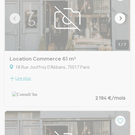
1
/
7
Location Commerce 61 m²
18 Rue Jouffroy D'Abbans, 75017 Paris
Lire plus
M° Malesherbes , dans un immeuble de standing, à louer une
boutique de 61 m².
CARACTERISTIQUES DE L'OFFRE
RDC: 46 m2
2 194 €/mois
Bel espace de vente
Capacité : 24 places en salle + 16 en terrasse
Extraction 400 m
Rez de chaussée: 15 m2
Espace de stockage
CONDITIONS FINANCIERES