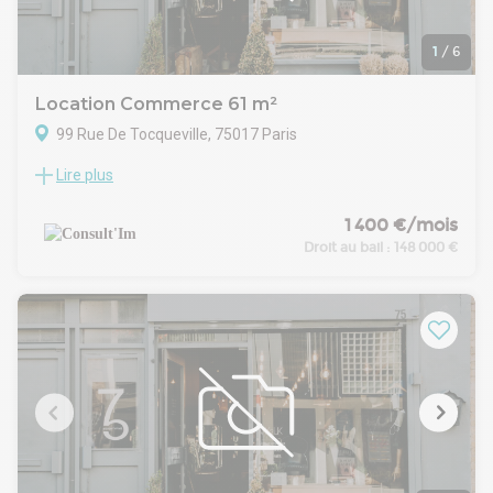
1
/
6
Location Commerce 61 m²
99 Rue De Tocqueville, 75017 Paris
Lire plus
M° Wagram, dans un immeuble de standing, à louer une
boutique de 61 m².
CARACTERISTIQUES DE L'OFFRE
1 400 €/mois
À deux pas des commerces et des bureaux, découvrez ce
Droit au bail :
148 000 €
restaurant de 61 m², entièrement rénové avec goût. Son
ambiance moderne et chaleureuse, sa belle salle de
restauration et ses prestations de qualité en font un
établissement prêt à exploiter.
Il dispose d'une cuisine équipée avec hotte à charbon actif
ainsi que d'une cave de 18 m², idéale pour le stockage.
Cave de 18 m²
Cuisine équipée avec hotte à charbon actif
Aucun travaux à prévoir
Décoration soignée et contemporaine
Emplacement recherché dans le 17 eme arrondissement