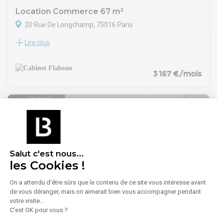
Location Commerce 67 m²
20 Rue De Longchamp, 75016 Paris
Lire plus
A proximité de la place d'Iéna, dans un immeuble en pierre
de taille, nous vous proposons un local commercial.
3 167 €/mois
Salut c'est nous...
les Cookies !
On a attendu d'être sûrs que le contenu de ce site vous intéresse avant
1
/
14
de vous déranger, mais on aimerait bien vous accompagner pendant
votre visite...
C'est OK pour vous ?
Location Commerce 85 m² à 108 m²