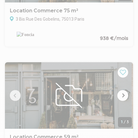
Toutes activités autorisées
CONDITIONS FINANCIERES :
Location Commerce 75 m²
Loyer mensuel : 4 100€ HT HC
3 Bis Rue Des Gobelins, 75013 Paris
Cession de bail : Nous contacter
Disponibilité : Immédiate
938 €/mois
1
/
3
Location Commerce 59 m²