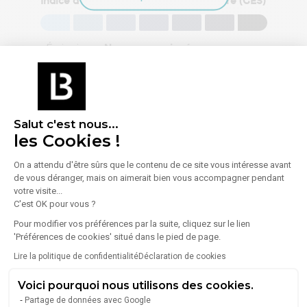
Indice d'émission de gaz à effet de serre (GES)
Émissions :
Non communiqué
Salut c'est nous...
les Cookies !
À propos de l'agence
On a attendu d'être sûrs que le contenu de ce site vous intéresse avant
de vous déranger, mais on aimerait bien vous accompagner pendant
votre visite...
C'est OK pour vous ?
L'IMMOBILIERE BERNARD LACOSTE
Pour modifier vos préférences par la suite, cliquez sur le lien
9 Bis Boulevard Jules Ferry
'Préférences de cookies' situé dans le pied de page.
75011
Paris
Lire la politique de confidentialité
Déclaration de cookies
Voir toutes les annonces de l'agence
Voici pourquoi nous utilisons des cookies.
L'IMMOBILIERE Bernard LACOSTE vous accompagne
Partage de données avec Google