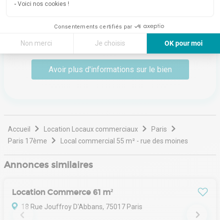
dans votre recherche de locaux commerciaux et de
Voici nos cookies !
bureaux. Une bonne connaissance de l'immobilier
d'entreprise et des baux commerciaux, une forte
Consentements certifiés par
capacité de négociation sont les services qu'ils
Lire plus
développent.
Non merci
Je choisis
OK pour moi
Axeptio consent
Plateforme de Gestion du Consentement : Personnalisez vos Options
Avoir plus d'informations sur le bien
Notre plateforme vous permet d'adapter et de gérer vos paramètres de 
Accueil
Location Locaux commerciaux
Paris
Paris 17ème
Local commercial 55 m² - rue des moines
Annonces similaires
Location Commerce 61 m²
18 Rue Jouffroy D'Abbans, 75017 Paris