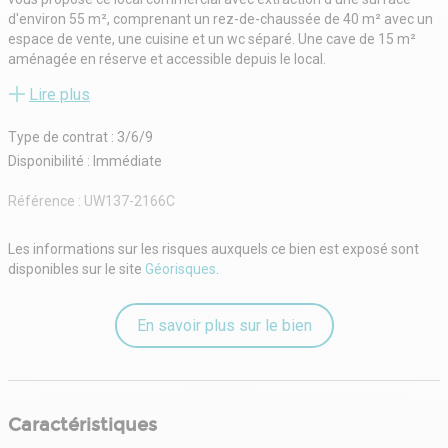
d'environ 55 m², comprenant un rez-de-chaussée de 40 m² avec un
espace de vente, une cuisine et un wc séparé. Une cave de 15 m²
aménagée en réserve et accessible depuis le local.
Bail 3/6/9 - loyer annuel 32.400 euros HC (soit 2.700 euros / mois HC
Lire plus
- non soumis à TVA. Un pas de porte sera demandé.
Pour toute demande d'information, contactez Pablo au 07 76 93 22
Type de contrat : 3/6/9
94.
Les informations sur les risques auxquels ce bien est exposé sont
Disponibilité : Immédiate
disponibles sur le site Géorisques : www. georisques. gouv. fr
Référence :
UW137-2166C
Les informations sur les risques auxquels ce bien est exposé sont
disponibles sur le site
Géorisques
.
En savoir plus sur le bien
Caractéristiques