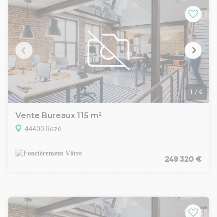
Accès privatif sur rue
Accès PMR
ERP
Monte-charge privatif
très bon état d'usage
Aménagement flexible
Climatisation double flux
Câblage informatique
Cuisine
CONDITIONS FINANCIERES
1
/
6
Prix net vendeur : 6 500 000€
Honoraires de commercialisation : 5% HT du prix net vendeur
Vente Bureaux 115 m²
Disponibilite : Immédiate
44400 Rezé
249 320 €