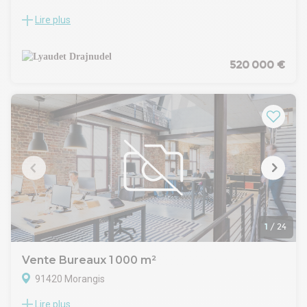
Lire plus
L'agence Lyaudet Drajnudel spécialiste en immobilier
d'entreprise et résidentiel vous propose à la vente ces
bureaux d'environ 600m2 de qualité et prestation
remarquable.
520 000 €
Ce bien offre des prestations complètes avec un espace
accueil, des bureaux lumineux, des salles de réunion, des
zone open-space, des vestiaires, sanitaires, espace détente,
ainsi que des stationnements privatif.
L'ensemble des bureaux sont équipés de climatisation,
chauffage gaz au sol, réseau informatique....
Les informations sur les risques auxquels ce bien est exposé
sont disponibles sur le site Géorisques :
http://www.georisques.gouv.fr
1
/
24
Vente Bureaux 1 000 m²
91420 Morangis
Lire plus
À la recherche d'un espace de bureau spacieux et