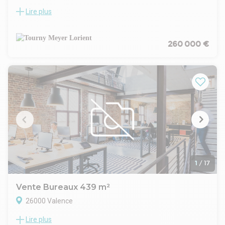
Lire plus
LARMOR-PLAGE
Au sein d'une zone tertiaire dynamique et recherchée, un
bâtiment d'environ 165 m² sur un terrain de 970 m².
Produit rare sur le marché.
260 000 €
1
/
17
Vente Bureaux 439 m²
26000 Valence
Lire plus
VALENCE EST - ZONE MOZART