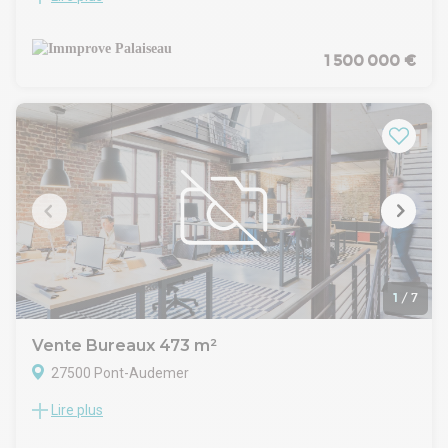
fonctionnel à Morangis ? Ne cherchez plus ! Ce bâtiment
indépendant de 1 000 m² offre un environnement de travail
idéal pour votre entreprise. Dotés de la climatisation pour un
1 500 000 €
confort optimal, ces locaux peuvent recevoir des activités
légères en rez-de-chaussée.
1
/
7
Vente Bureaux 473 m²
27500 Pont-Audemer
Lire plus
Situé sur sur la commune de Pont Audemer, dans un
environnement de qualité, ce local professionnel constitue