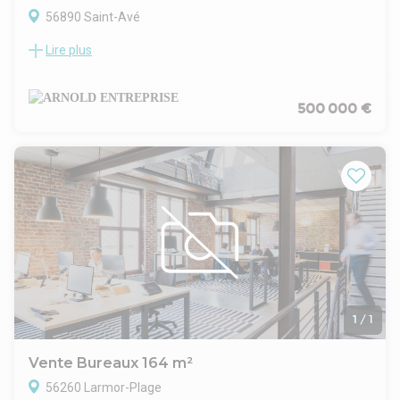
56890 Saint-Avé
Lire plus
Située dans la ZAC du Poteau à Saint-Avé, nous vous
proposons à la location un bâtiment indépendant niché dans
un cadre verdoyant. Vous y découvrirez un entrepôt
d'environ 150 m² et des bureaux de même superficie.
500 000 €
Profitez d'un emplacement stratégique à proximité
immédiate de la voie rapide. Nombreuses places de
stationnement. Possibilité d'extension.
Local d'une superficie de 300 m2 environ composé :
150 m2 de bureaux
150 m2 entrepôt
Site clos et sécurisé
24 places de stationnement extérieur
Possibilité d'extension
Surface RDC : 300 m²
1
/
1
Vente Bureaux 164 m²
56260 Larmor-Plage