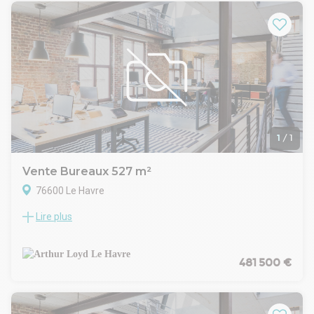
1
/
1
Vente Bureaux 527 m²
76600 Le Havre
Lire plus
A VENDRE - LE HAVRE - QUARTIER DE L'EURE - BUREAUX
Idéalement situé sur un axe passant, à 10 min du centre-ville.
527 m2 de bureaux. Il se compose au rez-de-chaussée d'un
accueil, d'un open space, de bureaux cloisonnés, de
481 500 €
sanitaires pour 222 m2. Une mezzanine de 185 m2 avec un
open space et des bureaux cloisonnés.
Une réserve de 121 m² et 5 places de parking complètent