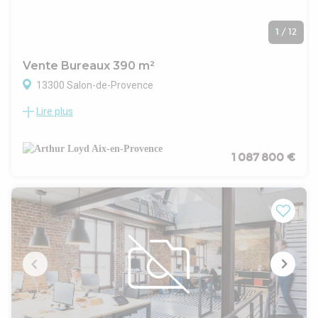
1
/
12
Vente Bureaux 390 m²
13300 Salon-de-Provence
Lire plus
Arthur Loyd Figuière Immobilier propose à la vente un
immeuble de bureaux indépendant situé à Salon de
Provence, idéal pour les entreprises recherchant un espace
fonctionnel et sécurisé. Implanté sur un terrain clos, cet
1 087 800 €
immeuble est équipé d'une alarme et d'une connexion fibre.
Les bureaux sont aménagés avec carrelage, prises
électriques et climatisation réversible, offrant un confort
optimal. L'espace comprend un accueil, plusieurs bureaux
cloisonnés modulables, des salles de soin spécialisées
(radiologie, échographie), une salle de repos, des vestiaires,
et des WC. Avec 10 places de parking extérieures, un accès
PMR, une conformité ERP, et une excellente visibilité d'une
des routes les plus emprunter, cet immeuble répond à de
nombreux critères essentiels.