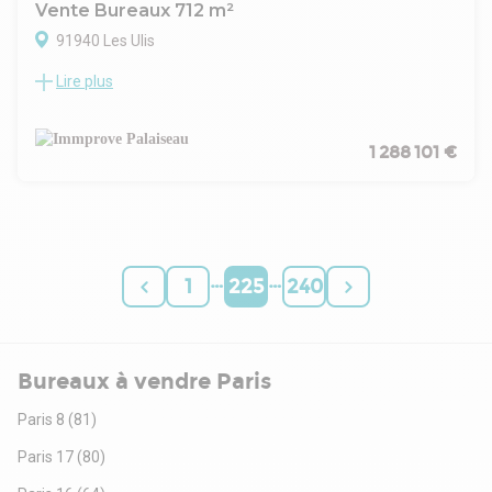
Vente Bureaux 712 m²
91940 Les Ulis
Lire plus
Idéalement situé au coeur de la zone industrielle de
Courtaboeuf, à proximité immédiate des autoroutes A6, A10
et de la route nationale 118, Immprove vous propose à la
vente un immeuble indépendant d'environ 712 m², non
1 288 101 €
divisible. Cet emplacement stratégique, au carrefour des
principaux axes routiers, garantit une accessibilité optimale à
l'ensemble de l'Île-de-France.
Une surface d'environ 90 m² est actuellement louée.
…
…
1
225
240
Bureaux à vendre Paris
Paris 8
(81)
Paris 17
(80)