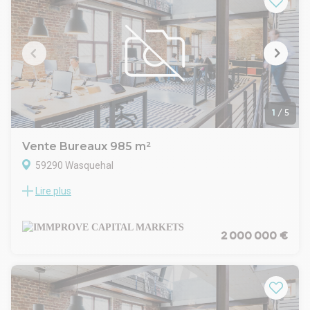
ces biens.
Informatique avec baie de brassage + prise RJ45.
Fibre accessible.
1
/
5
Vente Bureaux 985 m²
59290 Wasquehal
Lire plus
A Wasquehal, dans un parc tertiaire, IMMPROVE vous
propose à la vente un bâtiment indépendant partiellement
loué (à 49%).
30 places de parking.
2 000 000 €
. Immeuble de standing
. Accès véhicules légers
. Accès et ascenseur PMR
. Accès privatif sur rue
. Parties communes de bon standing