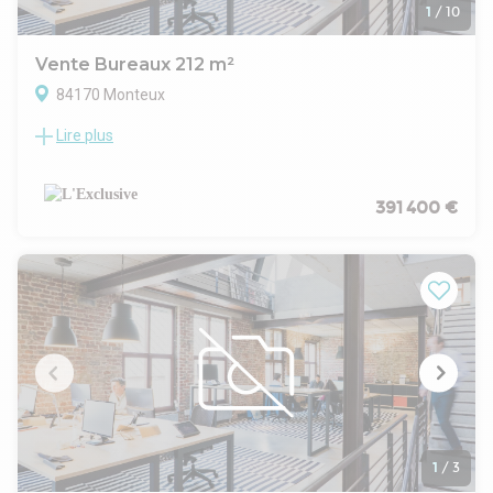
1
/
10
Vente Bureaux 212 m²
84170 Monteux
Lire plus
Orpi Pro l'exclusive votre spécialiste en immobilier
professionnel vous propose à la vente un ensemble de 5
bureaux destinés à la location. Cette vente de bureaux est
destiné à un investisseur voulant avoir un achat pérenne,
391 400 €
avec de belles prestations et un bon rendement locatif.
Les charges réparties entre chaque locataires sont de 280
euros H.T par mois.
Elles comprennent : La taxe foncière - La box wifi - L'eau
dans les parties communes et l'électricité dans les parties
commune et les frais de ménage.
Compteur Linky individuel.
Les loyers s'élèvent à la somme de 2200 euros H.T / mois.
Détail :
Bureau 1 : 40 m2 - point d'eau - Climatisation réversible -
Loyer actuel : 500 euros H.T. Charges : 70 euros H.T / mois
Bureau 2 : 60 m2 - avec sanitaires + douche à l'italienne.
1
/
3
Climatisation réversible. Loyer Actuel : 600 euros H.T.