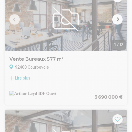
1
/
12
Vente Bureaux 577 m²
92400 Courbevoie
Lire plus
À Courbevoie (92 400), découvrez ce bâtiment indépendant
au style loft industriel, idéalement situé à quelques minutes
à pied de la gare SNCF Courbevoie. Récemment rénové dans
son intégralité (toiture, menuiseries,
3 690 000 €
chauffage/climatisation, façade, voirie), il offre des
prestations et matériaux haut de gamme. Profitez d'une
terrasse privative, d'une grande hauteur sous plafond à
l'arrière permettant des activités légères, et d'un
environnement de centre-ville avec toutes les commodités à
proximité immédiate. Accès facile aux transports en