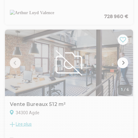
À vendre, bâtiment d'activités récent construit en 2019, situé
dans la zone d'activités Mozart à Valence Est, à proximité
immédiate des principaux axes routiers et de la nouvelle
728 960 €
sortie directe sur la LACRA.
L'ensemble développe environ 439 m² répartis entre atelier
de fabrication propre, bureaux en rez-de-chaussée et à
l'étage, locaux sociaux et espaces annexes. Le bâtiment
bénéficie de prestations modernes avec structure
métallique, bardage isolé et excellente qualité de
construction. Une vaste terrasse de 70m2 vient compléter
l'ensemble au R+1.
Implanté sur un terrain d'environ 1 500 m², il dispose de
nombreux stationnements et d'espaces extérieurs, ainsi que
d'une borne de recharge pour véhicules électriques.
Disponibilité immédiate.
1
/
6
Vente Bureaux 512 m²
34300 Agde
Lire plus
VENTE EN BLOC -- IMMEUBLE MIXTE NEUF -- AGDE (34)
Opportunité rare d'acquisition en bloc d'un immeuble mixte
neuf de qualité, livré conforme à la réglementation RE 2020,