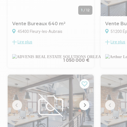
1
/
12
Vente Bureaux 640 m²
Vente Bu
45400 Fleury-les-Aubrais
51200 É
Lire plus
Lire plus
Advenis Conseil et Transaction Orléans
Implantez vo
vous propose en exclusivité à la vente à
d'Épernay, a
FLEURY LES AUBRAIS, au sein de la zone
profitez d'un
Herveline et à proximité immédiate de la
fort potentie
1 050 000 €
zone Leclerc, un immeuble de bureaux en
Cet immeubl
pleine propriété d'environ 640 m² sur un
plusieurs n
terrain clos et privatif de 3 238 m².
modulables 
Ce bien constitue une opportunité rare,
activité prof
notamment grâce à sa visibilité, sa
- Sous-sol :
localisation stratégique offrant un accès
idéale pour 
rapide aux principaux axes routiers et
- Rez-de-ch
autoroutiers du Nord de l'agglomération
32 m² pour r
ainsi qu'à son nombre important de
meilleures 
stationnements (70).
bureau, un 
Idéal pour siège entreprise et activités
- 1er étage 