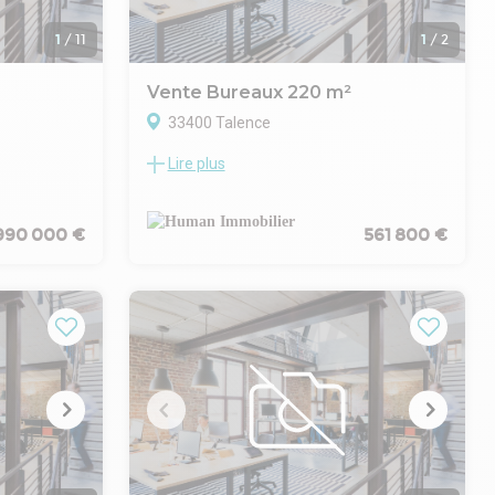
1
/
11
1
/
2
Vente Bureaux 220 m²
33400 Talence
Lire plus
ennes,
Bureaux libres de toute occupation à
ndant de
vendre à Talence. Situé proche de Forum
 une belle
et de toutes les commodités, local en bon
état d'environ 220m². Composé de 6
990 000 €
561 800 €
 sur 3
grands bureaux, une cuisine, toilettes et
ges
salles d'archives. Places de parking. Prix FAI
riens
561.800€ TTC (dont honoraires 31.800€
TTC). Mélanie Picot 0676839665
timale grâce
gnes A et B
les lignes
ement à
éplacements
rme,