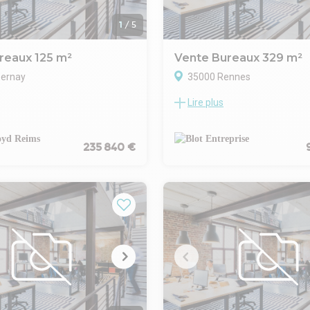
1
/
5
reaux 125 m²
Vente Bureaux 329 m²
pernay
35000 Rennes
Lire plus
tre activité au coeur
Exclusivité BLOT : à vendre à R
u pied du marché couvert, et
secteur Gare, bâtiment indépe
e adresse à forte visibilité et à
bureaux : 330 m² environ, avec
l !
visibilité.
235 840 €
e de bureaux, réparti sur
Locaux aménagés et cloisonnés
iveaux, offre des espaces
niveaux : RDC, 1er et 2ème éta
parfaitement adaptés à une
8 emplacements de parking aé
essionnelle :
complètent ce bien.
 une cave d'environ 30 m²,
Profitez d'une accessibilité op
le stockage
à la proximité immédiate des li
aussée : un espace d'accueil de
du métro, ainsi que des principa
ecevoir vos clients dans les
de bus. La gare SNCF est égal
conditions, complété par un
quelques pas, facilitant vos d
économat et des sanitaires
professionnels.
: plusieurs bureaux
Points forts : locaux fibrés, ala