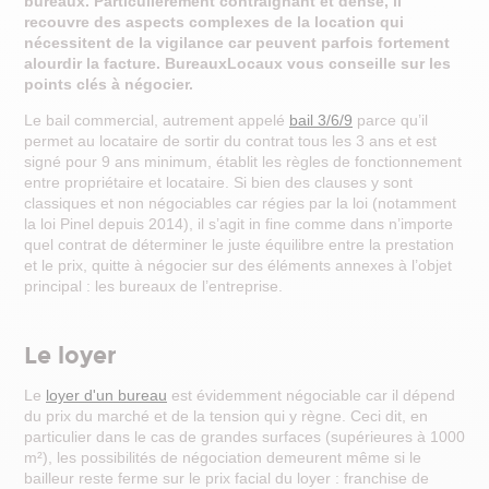
bureaux. Particulièrement contraignant et dense, il
Fonds de commerce : informations clés
recouvre des aspects complexes de la location qui
Indice des loyers commerciaux : ILC
nécessitent de la vigilance car peuvent parfois fortement
Indice des loyers des activités du tertiaire : ILAT
Pourquoi confier mon bien à un professionnel ?
alourdir la facture. BureauxLocaux vous conseille sur les
Qu'est-ce que la surface pondérée des locaux commerciaux ?
points clés à négocier.
Les certifications et labels environnementaux en immobilier tertiaire
Investir en immobilier d'entreprise
Le bail commercial, autrement appelé
bail 3/6/9
parce qu’il
permet au locataire de sortir du contrat tous les 3 ans et est
Faut-il acheter ou louer son local professionnel ?
signé pour 9 ans minimum, établit les règles de fonctionnement
Acheter en crédit-bail immobilier
Projet de loi ELAN : ce que cela va réellement changer
entre propriétaire et locataire. Si bien des clauses y sont
SCI : quelle option de TVA ?
classiques et non négociables car régies par la loi (notamment
Comment estimer un bureau ?
la loi Pinel depuis 2014), il s’agit in fine comme dans n’importe
Comment estimer un entrepôt ?
Comment estimer un commerce ou une boutique ?
quel contrat de déterminer le juste équilibre entre la prestation
Pourquoi investir en immobilier d'entreprise ?
et le prix, quitte à négocier sur des éléments annexes à l’objet
Pourquoi faire estimer la valeur de son bien immobilier professionnel ?
principal : les bureaux de l’entreprise.
Bail commercial (3 6 9)
Bail commercial ou bail 3 6 9 : informations clés
Bail commercial : les points clés à négocier
Le loyer
La révision du loyer pour un bail commercial
Renouvellement d'un bail commercial
Bail commercial : résiliation et congé
Le
loyer d'un bureau
est évidemment négociable car il dépend
Bail 3 6 9 ou coworking, que choisir pour votre entreprise ?
du prix du marché et de la tension qui y règne. Ceci dit, en
Dépôt de garantie et bail commercial : ce qu’il faut savoir
particulier dans le cas de grandes surfaces (supérieures à 1000
Cession de bail commercial : ce qu’il faut savoir
m²), les possibilités de négociation demeurent même si le
Taxe foncière et bail commercial
L'article L145-1 du code de commerce
bailleur reste ferme sur le prix facial du loyer : franchise de