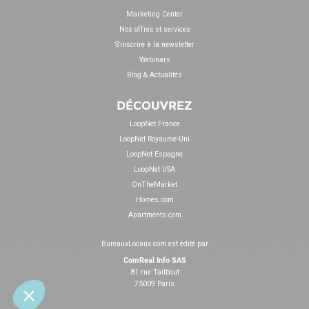
Marketing Center
Nos offres et services
S'inscrire à la newsletter
Webinars
Blog & Actualités
DÉCOUVREZ
LoopNet France
LoopNet Royaume-Uni
LoopNet Espagne
LoopNet USA
OnTheMarket
Homes.com
Apartments.com
BureauxLocaux.com est édité par
ComReal Info SAS
81 rue Taitbout
75009 Paris