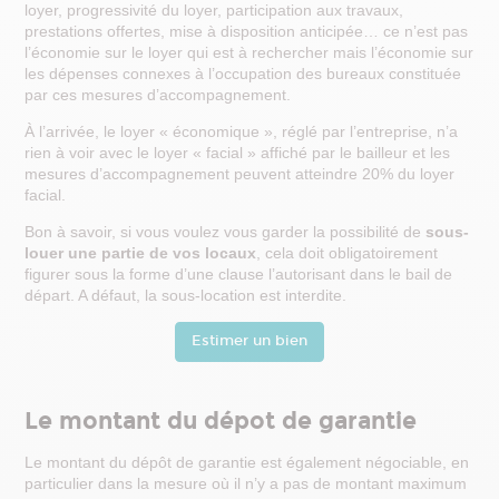
Article 606 du Code civil : qui paye les gros travaux de réparation ?
loyer, progressivité du loyer, participation aux travaux,
Loi Pinel et bail commercial : quelles conséquences ?
prestations offertes, mise à disposition anticipée… ce n’est pas
Promesse de bail commercial : comment ça marche ?
l’économie sur le loyer qui est à rechercher mais l’économie sur
L’indemnité d’éviction dans le cadre d’un bail commercial
les dépenses connexes à l’occupation des bureaux constituée
Bail professionnel
par ces mesures d’accompagnement.
Bail professionnel, informations clés
10 conseils avant de signer un bail professionnel
À l’arrivée, le loyer « économique », réglé par l’entreprise, n’a
Bail professionnel, attention aux pièges !
rien à voir avec le loyer « facial » affiché par le bailleur et les
A savoir avant de signer son 1er bail professionnel
mesures d’accompagnement peuvent atteindre 20% du loyer
Comment négocier un bail professionnel ?
Résilier un bail professionnel : que dit la Loi ?
facial.
Quelle est la différence entre bail professionnel et bail commercial?
Bon à savoir, si vous voulez vous garder la possibilité de
sous-
Coworking
louer une partie de vos locaux
, cela doit obligatoirement
Le coworking, pourquoi pas vous?
figurer sous la forme d’une clause l’autorisant dans le bail de
Coworking vs bail classique : qui paye quoi ?
départ. A défaut, la sous-location est interdite.
Coworking, bail professionnel ou bail 3/6/9 : 6 critères pour mieux choisir
3 avantages du coworking pour une PME
3 idées reçues sur les espaces flexibles et le coworking
Estimer un bien
Autres types de baux
Quelles alternatives au bail 3/6/9 ?
Le bail précaire (ou bail dérogatoire)
Le montant du dépot de garantie
Convention d’occupation précaire
Contrat de sous-location de bureaux : ce qu’il faut savoir
Le montant du dépôt de garantie est également négociable, en
particulier dans la mesure où il n’y a pas de montant maximum