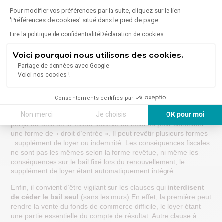
Pour modifier vos préférences par la suite, cliquez sur le lien
ATTENTION :
la déspécialisation peut justifier un
'Préférences de cookies' situé dans le pied de page.
déplafonnement du loyer !
Lire la politique de confidentialité
Déclaration de cookies
Par ailleurs, diverses
obligations
peuvent être ajoutées au
bail, engageant les parties l’une envers l’autre. On y trouve
Voici pourquoi nous utilisons des cookies.
fréquemment une clause de non-concurrence, ou encore une
Partage de données avec Google
clause d’exclusivité ou bien la garantie sur les vices cachés.
Voici nos cookies !
Selon votre activité, il est bon de s’y attarder.
Autre point de vigilance,
le pas de porte.
Il peut sensiblement
Consentements certifiés par
alourdir la facture. Le pas de porte est une redevance
complémentaire, utilisée par le bailleur pour ajuster le montant
Non merci
Je choisis
OK pour moi
perçu au-delà de la valeur locative du local ou pour constituer
Axeptio consent
Plateforme de Gestion du Consentement : Personnalisez vos Options
une forme de « droit d’entrée ». Il peut revêtir plusieurs formes
: supplément de loyer ou indemnité. Les conséquences fiscales
Notre plateforme vous permet d'adapter et de gérer vos paramètres de 
ne sont pas les mêmes selon la forme revêtue, ni même les
conséquences sur le bail fixé lors du renouvellement, le
supplément de loyer étant automatiquement intégré.
Enfin, il convient d’être vigilant sur les clauses qui
interdisent
de céder le bail seul
(sans les murs).En effet, la première peut
rendre la vente du fonds de commerce difficile, le loyer étant
une partie essentielle du compte de résultat. Autre clause à